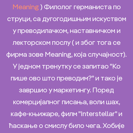
Meaning
) Филолог германиста по
струци, са дугогодишњим искуством
у преводилачком, наставничком и
лекторском послу ( и због тога се
фирма зове Meaning, која случајност).
У једном тренутку се запитао "Ко
пише ово што преводим?" и тако је
завршио у маркетингу. Поред
комерцијалног писања, воли шах,
кафе-књижаре, филм "Interstellar" и
ћаскање о смислу било чега. Хобије