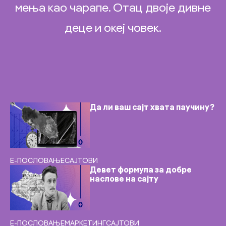
мења као чарапе. Отац двоје дивне
деце и океј човек.
Да ли ваш сајт хвата паучину?
Е-ПОСЛОВАЊЕ
САЈТОВИ
Девет формула за добре
наслове на сајту
Е-ПОСЛОВАЊЕ
МАРКЕТИНГ
САЈТОВИ