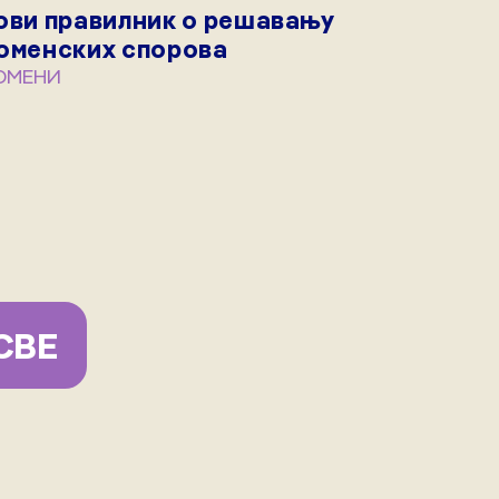
ови правилник о решавању
оменских спорова
ОМЕНИ
СВЕ