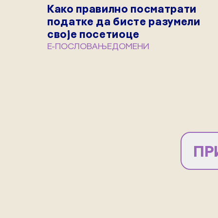
Kако правилно посматрати
податке да бисте разумели
своје посетиоце
Е-ПОСЛОВАЊЕ
ДОМЕНИ
ПР