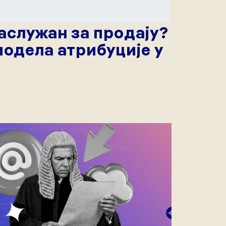
заслужан за продају?
одела атрибуције у