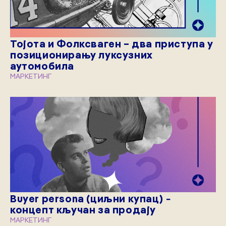
Тојота и Фолксваген – два приступа у
позиционирању луксузних
аутомобила
МАРКЕТИНГ
Buyer persona (циљни купац) −
концепт кључан за продају
МАРКЕТИНГ