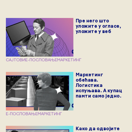
Пре него што
уложите у огласе,
уложите у веб
САЈТОВИ
Е-ПОСЛОВАЊЕ
МАРКЕТИНГ
Маркетинг
обећава.
Логистика
испуњава. А купац
памти само једно.
Е-ПОСЛОВАЊЕ
МАРКЕТИНГ
Како да одвојите