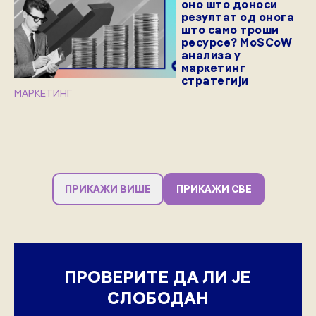
оно што доноси
резултат од онога
што само троши
ресурсе? MoSCoW
анализа у
маркетинг
стратегији
МАРКЕТИНГ
ПРИКАЖИ ВИШЕ
ПРИКАЖИ СВЕ
ПРОВЕРИТЕ ДА ЛИ ЈЕ
СЛОБОДАН