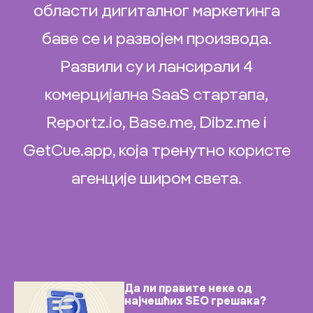
области дигиталног маркетинга
баве се и развојем производа.
Развили су и лансирали 4
комерцијална SaaS стартапа,
Reportz.io, Base.me, Dibz.me i
GetCue.app, која тренутно користе
агенције широм света.
Да ли правите неке од
најчешћих SEO грешака?