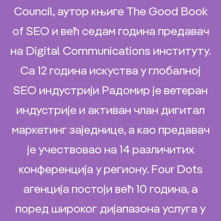
Council, аутор књиге The Good Book
of SEO и већ седам година предавач
на Digital Communications институту.
Са 12 година искуства у глобалној
SEO индустрији Радомир је ветеран
индустрије и активан члан дигитал
маркетинг заједнице, а као предавач
је учествовао на 14 различитих
конференција у региону. Four Dots
агенција постоји већ 10 година, а
поред широког дијапазона услуга у