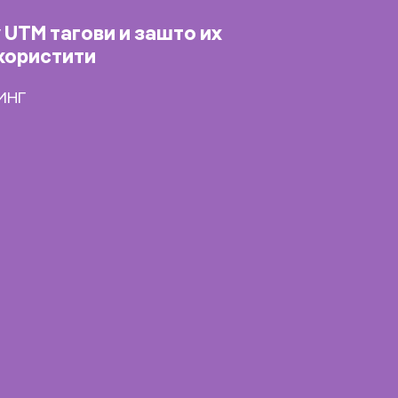
 UTM тагови и зашто их
користити
ИНГ