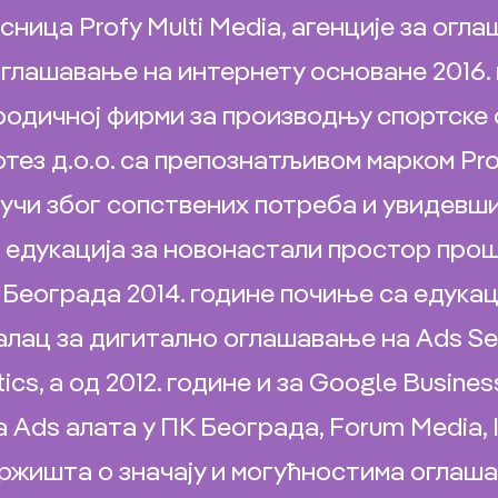
ница Profy Multi Меdia, агенције за огла
глашавање на интернету основане 2016.
породичној фирми за производњу спортске
ез д.о.о. са препознатљивом марком Pr
учи због сопствених потреба и увидевши
 едукација за новонастали простор про
Београда 2014. године почиње са едукац
алац за дигитално оглашавање на Аds Sear
ics, а од 2012. године и за Google Busines
ds алата у ПК Београда, Forum Media, 
тржишта о значају и могућностима оглаш