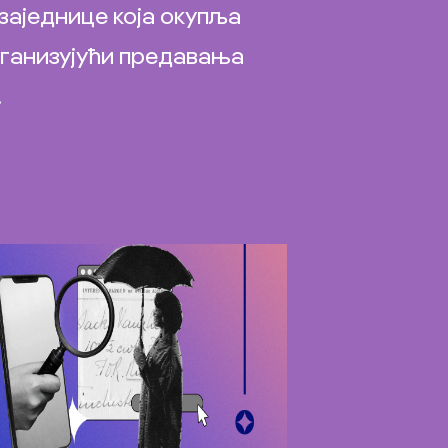
заједнице која окупља
рганизујући предавања
.