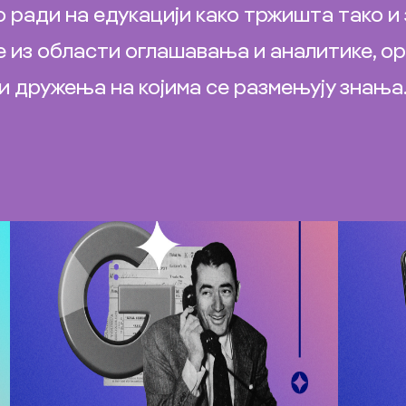
 ради на едукацији како тржишта тако и 
 из области оглашавања и аналитике, о
и дружења на којима се размењују знања