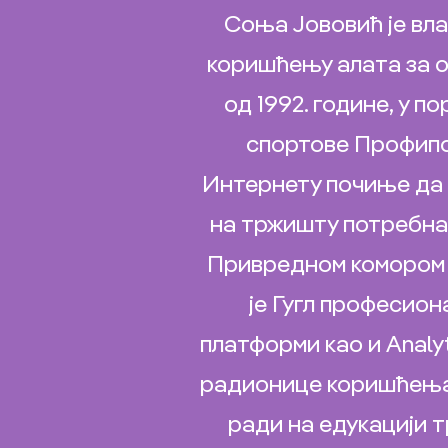
Соња Јововић је влас
коришћењу алата за о
од 1992. године, у 
спортове Профипот
Интернету почиње да 
на тржишту потребна
Привредном комором 
је Гугл професион
платформи као и Analyt
радионице коришћења А
ради на едукацији 