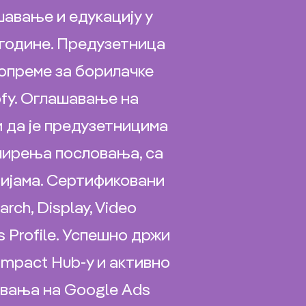
шавање и едукацију у
 године. Предузетница
 опреме за борилачке
ofy. Оглашавање на
 да је предузетницима
ширења пословања, са
ијама. Сертификовани
ch, Display, Video
s Profile. Успешно држи
Impact Hub-у и активно
авања на Google Аds