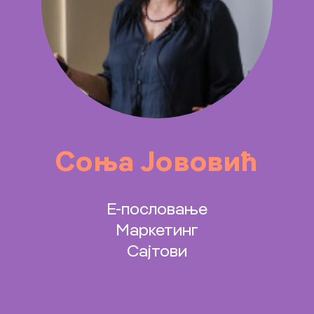
Соња Јововић
Е-пословање
Маркетинг
Сајтови