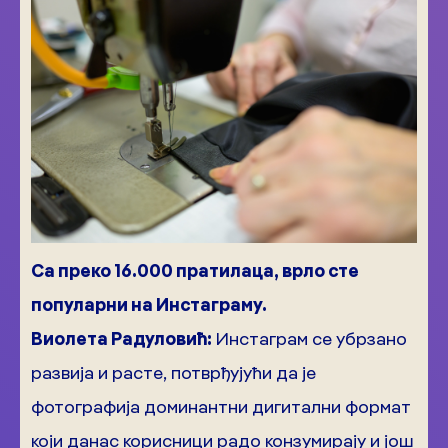
Са преко 16.000 пратилаца, врло сте
популарни на Инстаграму.
Виолета Радуловић:
Инстаграм се убрзано
развија и расте, потврђујући да је
фотографија доминантни дигитални формат
који данас корисници радо конзумирају и још