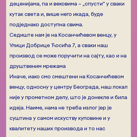
деценијама, па и вековима – „спусти” у сваки
кутак света и, више него икада, буде
подједнако доступна свима.
Седиште нам је на Косанчићевом венцу, у
Улици Добрице Ћосића 7, а сваки наш
производ се може поручити на сајту, као и на
друштвеним мрежама
Иначе, иако смо смештени на Косанчићевом
венцу, односну у центру Београда, наш локал
није у прометном делу, што је донекле и била
идеја. Наиме, нама не треба излог јер је
суштина у самом искуству куповине и у
квалитету наших производа и то нас