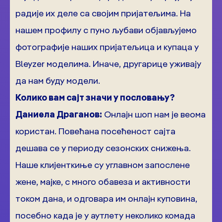
радије их деле са својим пријатељима. На
нашем профилу с пуно љубави објављујемо
фотографије наших пријатељица и купаца у
Bleyzer моделима. Иначе, другарице уживају
да нам буду модели.
Колико вам сајт значи у пословању?
Даниела Драганов:
Онлајн шоп нам је веома
користан. Повећана посећеност сајта
дешава се у периоду сезонских снижења.
Наше клијенткиње су углавном запослене
жене, мајке, с много обавеза и активности
током дана, и одговара им онлајн куповина,
посебно када је у аутлету неколико комада