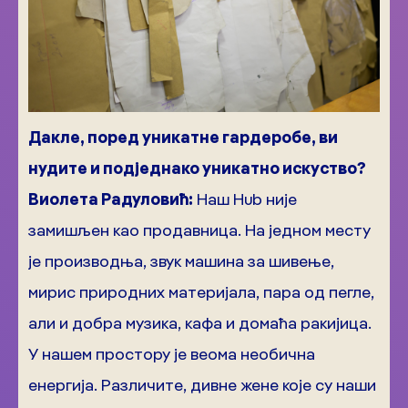
Дакле, поред уникатне гардеробе, ви
нудите и подједнако уникатно искуство?
Виолета Радуловић:
Наш Hub није
замишљен као продавница. На једном месту
је производња, звук машина за шивење,
мирис природних материјала, пара од пегле,
али и добра музика, кафа и домаћа ракијица.
У нашем простору је веома необична
енергија. Различите, дивне жене које су наши