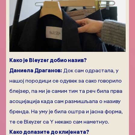
Како је Bleyzer добио назив?
Даниела Драганов:
Док сам одрастала, у
нашој породици се одувек за сако говорило
блејзер, па ми је самим тим та реч била прва
асоцијација када сам размишљала о називу
бренда. На уму је била оштра и јасна форма,
те се Bleyzer са Y некако сам наметнуо.
Како долазите до клијената?