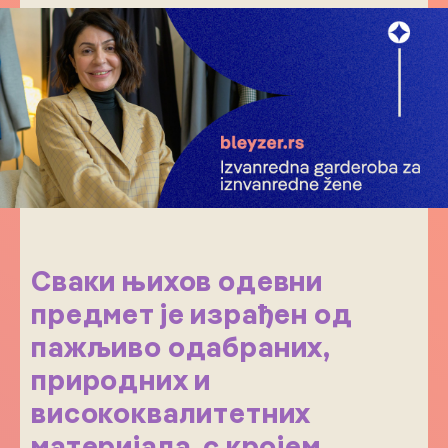
Сваки њихов одевни
предмет је израђен од
пажљиво одабраних,
природних и
висококвалитетних
материјала, с кројем