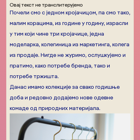
Овај текст не транслитерујемо
Почели смо с једном кројачицом, па смо тако,
малим корацима, из године у годину, израсли
у тим који чине три кројачице, једна
моделарка, колегиница из маркетинга, колега
из продаје. Нигде не журимо, ослушкујемо и
пратимо, како потребе бренда, тако и
потребе тржишта.
Данас имамо колекције за свако годишње
доба и редовно додајемо нове одевне
комаде од природних материјала.