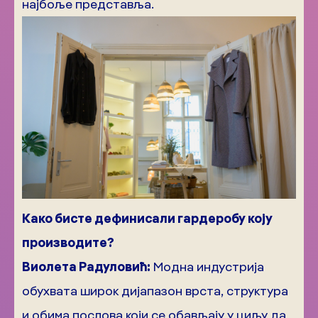
најбоље представља.
Како бисте дефинисали гардеробу коју
производите?
Виолета Радуловић:
Модна индустрија
обухвата широк дијапазон врста, структура
и обима послова који се обављају у циљу да