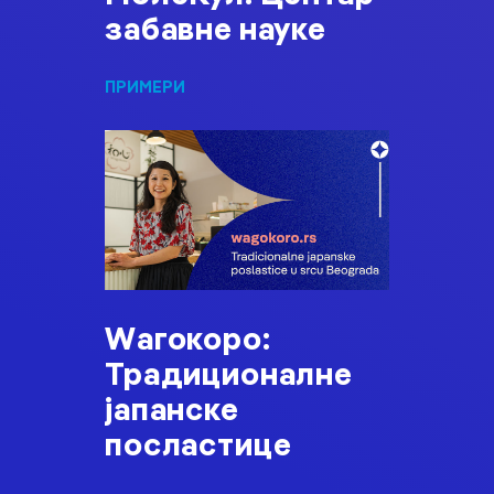
забавне науке
ПРИМЕРИ
Wагокоро:
Традиционалне
јапанске
посластице