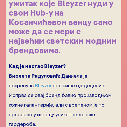
ужитак које Bleyzer нуди у
свом Hub-у на
Косанчићевом венцу само
може да се мери с
највећим светским модним
брендовима.
Кад је настао Bleyzer?
Виолета Радуловић:
Даниела је
покренула
Bleyzer
пре више од деценије.
Испрва се овај бренд бавио производњом
кожне галантерије, али с временом је то
прерасло у израду уникатне женске
гардеробе.