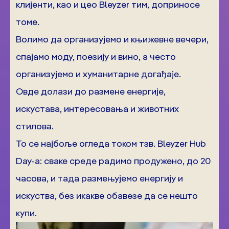
клијенти, као и цео Bleyzer тим, доприносе
томе.
Волимо да организујемо и књижевне вечери,
спајамо моду, поезију и вино, а често
организујемо и хуманитарне догађаје.
Овде долази до размене енергије,
искустава, интересовања и животних
стилова.
То се најбоље огледа током тзв. Bleyzer Hub
Day-а: сваке среде радимо продужено, до 20
часова, и тада размењујемо енергију и
искуства, без икакве обавезе да се нешто
купи.