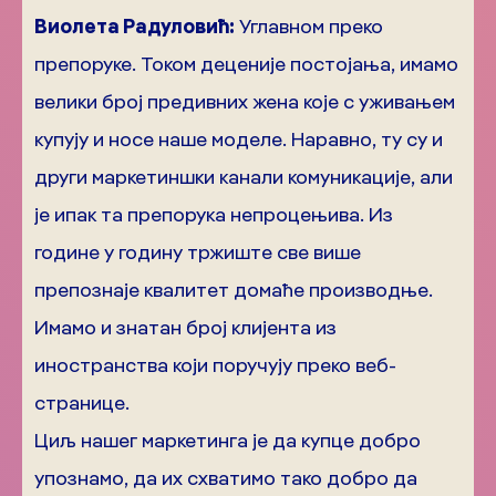
Виолета Радуловић:
Углавном преко
препоруке. Током деценије постојања, имамо
велики број предивних жена које с уживањем
купују и носе наше моделе. Наравно, ту су и
други маркетиншки канали комуникације, али
је ипак та препорука непроцењива. Из
године у годину тржиште све више
препознаје квалитет домаће производње.
Имамо и знатан број клијента из
иностранства који поручују преко веб-
странице.
Циљ нашег маркетинга је да купце добро
упознамо, да их схватимо тако добро да