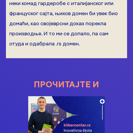
неки комад гардеробе с италијанског или
француског сајта, њихов домен би увек био
домаћи, као својеврсни доказ порекла
производње. И то ми се допало, па сам
отуда и одабрала .rs домен.
ПРОЧИТАЈТЕ И