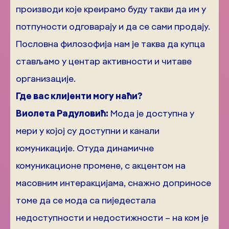
производи које креирамо буду такви да им у
потпуности одговарају и да се сами продају.
Пословна филозофија нам је таква да купца
стављамо у центар активности и читаве
организације.
Где вас клијенти могу наћи?
Виолета Радуловић:
Мода је доступна у
мери у којој су доступни и канали
комуникације. Отуда динамичне
комуникационе промене, с акцентом на
масовним интеракцијама, снажно доприносе
томе да се мода са пиједестала
недоступности и недостижности – на ком је