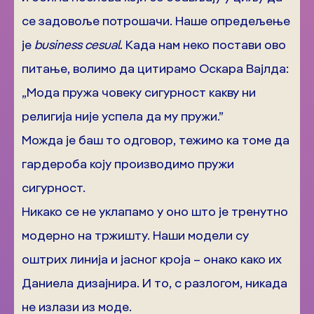
се задовоље потрошачи. Наше опредељење
је
business cesual
. Када нам неко постави ово
питање, волимо да цитирамо Оскара Вајлда:
„Мода пружа човеку сигурност какву ни
религија није успела да му пружи.”
Можда је баш то одговор, тежимо ка томе да
гардероба коју производимо пружи
сигурност.
Никако се не уклапамо у оно што је тренутно
модерно на тржишту. Наши модели су
оштрих линија и јасног кроја – онако како их
Даниела дизајнира. И то, с разлогом, никада
не излази из моде.