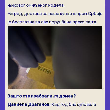
њиховог омиљеног модела.
Узгред, достава за наше купце широм Србије
је бесплатна за све поруџбине преко сајта.
Зашто сте изабрали .rs домен?
Даниела Драганов:
Кад год бих куповала