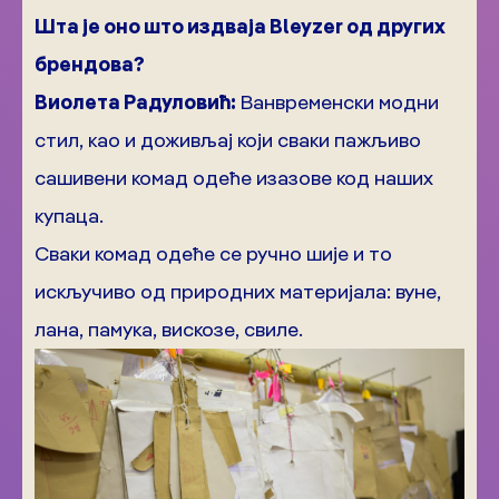
Шта је оно што издваја Bleyzer од других
брендова?
Виолета Радуловић:
Ванвременски модни
стил, као и доживљај који сваки пажљиво
сашивени комад одеће изазове код наших
купаца.
Сваки комад одеће се ручно шије и то
искључиво од природних материјала: вуне,
лана, памука, вискозе, свиле.