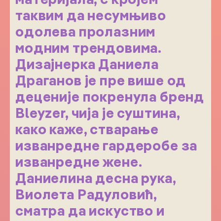
таквим да несумњиво
одолева пролазним
модним трендовима.
Дизајнерка Даниела
Драганов је пре више од
деценије покренула бренд
Bleyzer, чија је суштина,
како каже, стварање
изванредне гардеробе за
изванредне жене.
Даниелина десна рука,
Виолета Радуловић,
сматра да искуство и