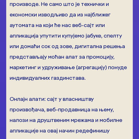
производе. Не само што је технички и
економски изводљиво да из најближег
аутомата на који ће нас веб-сајт или
апликација упутити купујемо јабуке, спелту
или домаћи сок од зове, дигитална решења
представљају моћан алат за промоцију,
маркетинг и удруживање (агрегацију) понуде
индивидуалних газдинстава.
Онлајн алати: сајт у власништву
произвођача, веб-продавница на њему,
налози на друштвеним мрежама и мобилне
апликације на овај начин редефинишу