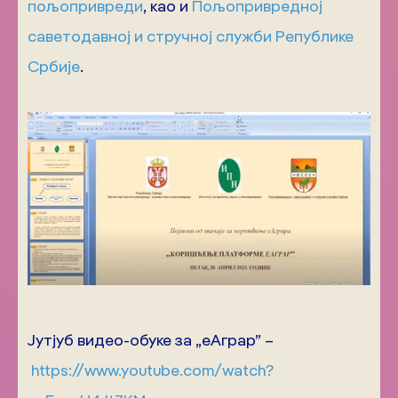
пољопривреди
, као и
Пољопривредној
саветодавној и стручној служби Републике
Србије
.
Јутјуб видео-обуке за „еАграр” –
https://www.youtube.com/watch?