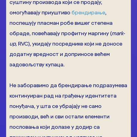
суштину производа који се продају,
омогућавају приуштиво
брендирање
,
поспешују пласман робе вишег степена
обраде, повећавају профитну маргину (
mark-
up,
RVC), укидају посреднике који не доносе
додатну вредност и доприносе већем
задовољству купаца.
Не заборавимо да брендирање подразумева
континуиран рад на грађењу идентитета
понуђача, у шта се убрајају не само
производи, већ и сви остали елементи
пословања који долазе у додир са