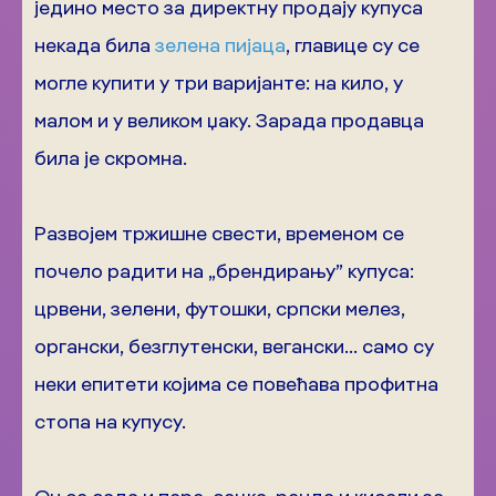
једино место за директну продају купуса
некада била
зелена пијаца
, главице су се
могле купити у три варијанте: на кило, у
малом и у великом џаку. Зарада продавца
била је скромна.
Развојем тржишне свести, временом се
почело радити на „брендирању” купуса:
црвени, зелени, футошки, српски мелез,
органски, безглутенски, вегански… само су
неки епитети којима се повећава профитна
стопа на купусу.