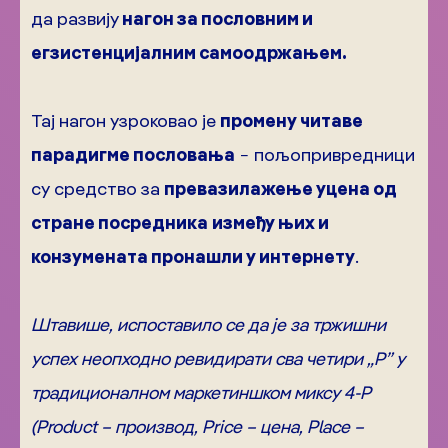
да развију
нагон за пословним и
егзистенцијалним самоодржањем.
Тај нагон узроковао је
промену читаве
парадигме пословања
− пољопривредници
су средство за
превазилажење уцена од
стране посредника
између њих и
конзумената пронашли у интернету
.
Штавише, испоставило се да је за тржишни
успех неопходно ревидирати сва четири „P” у
традиционалном маркетиншком миксу 4-P
(Product – производ, Price – цена, Place –