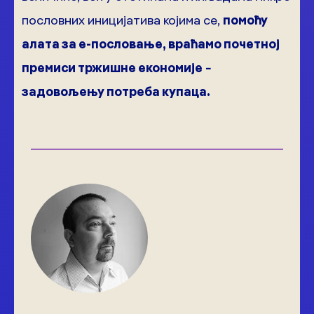
пословних иницијатива којима се,
помоћу
алата за е-пословање, враћамо почетној
премиси тржишне економије −
задовољењу потреба купаца.