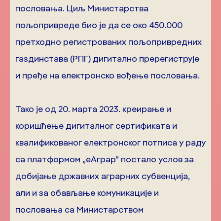
пословања. Циљ Министарства
пољопривреде био је да се око 450.000
претходно регистрованих пољопривредних
газдинстава (РПГ) дигитално пререгиструје
и пређе на електронско вођење пословања.
Тако је од 20. марта 2023. креирање и
коришћење дигиталног сертификата и
квалификованог електронског потписа у раду
са платформом „еАграр” постало услов за
добијање државних аграрних субвенција,
али и за обављање комуникације и
пословања са Министарством