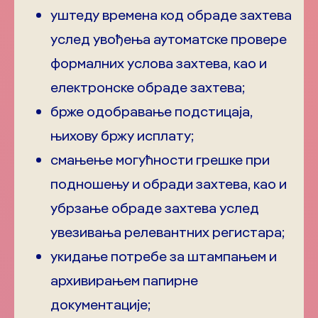
уштеду времена код обраде захтева
услед увођења аутоматске провере
формалних услова захтева, као и
електронске обраде захтева;
брже одобравање подстицаја,
њихову бржу исплату;
смањење могућности грешке при
подношењу и обради захтева, као и
убрзање обраде захтева услед
увезивања релевантних регистара;
укидање потребе за штампањем и
архивирањем папирне
документације;