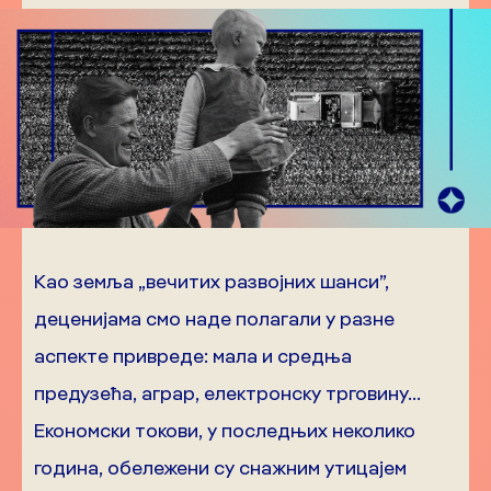
Као земља „вечитих развојних шанси”,
деценијама смо наде полагали у разне
аспекте привреде: мала и средња
предузећа, аграр, електронску трговину…
Економски токови, у последњих неколико
година, обележени су снажним утицајем