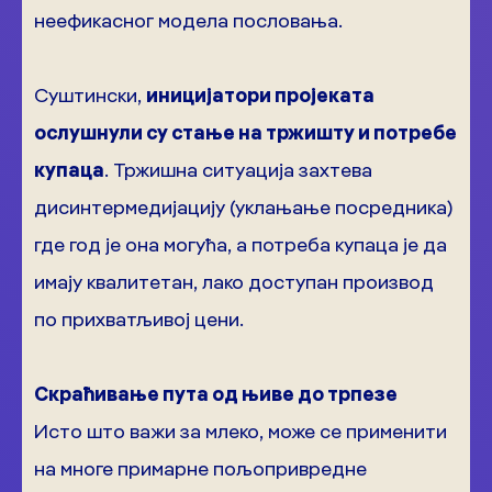
неефикасног модела пословања.
Суштински,
иницијатори пројеката
ослушнули су стање на тржишту и потребе
купаца
. Тржишна ситуација захтева
дисинтермедијацију (уклањање посредника)
где год је она могућа, а потреба купаца је да
имају квалитетан, лако доступан производ
по прихватљивој цени.
Скраћивање пута од њиве до трпезе
Исто што важи за млеко, може се применити
на многе примарне пољопривредне