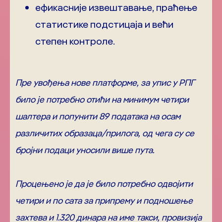
ефикасније извештавање, праћење
статистике подстицаја и већи
степен контроле.
Пре увођења нове платформе, за упис у РПГ
било је потребно отићи на минимум четири
шалтера и попунити 89 података на осам
различитих образаца/прилога, од чега су се
бројни подаци уносили више пута.
Процењено је да је било потребно одвојити
четири и по сата за припрему и подношење
захтева и 1.320 динара на име такси, провизија