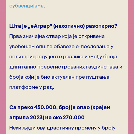
субвенцијама
.
Шта је „еАграр” (нехотично) разоткрио?
Прва значајна ствар која је откривена
увођењем опште обавезе е-пословања у
пољопривреду јесте разлика између броја
дигитално пререгистрованих газдинстава и
броја који је био актуелан пре пуштања
платформе у рад.
Са преко 450.000, број је опао (крајем
априла 2023) на око 270.000
.
Неки људи ову драстичну промену у броју