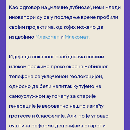
Као одговор на „млечне дубиозе”, неки млади
иноватори су се у последње време пробили
својим пројектима, од којих можемо да
издвојимо
Млекомап
и
Млекомат
.
Идеја да локалног снабдевача свежим
млеком тражимо преко екрана мобилног
телефона са укљученом геолокацијом,
односно да бели напитак купујемо на
самоуслужном аутомату за старије
генерације је вероватно нешто између
гротеске и бласфемије. Али, то је управо
суштина реформе деценијама старог и