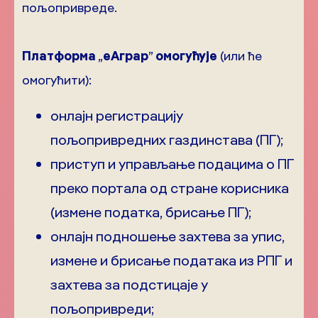
пољопривреде.
Платформа
„
еАграр
”
омогућује
(или ће
омогућити):
онлајн регистрацију
пољопривредних газдинстава (ПГ);
приступ и управљање подацима о ПГ
преко портала од стране корисника
(измене податка, брисање ПГ);
онлајн подношење захтева за упис,
измене и брисање података из РПГ и
захтева за подстицаје у
пољопривреди;