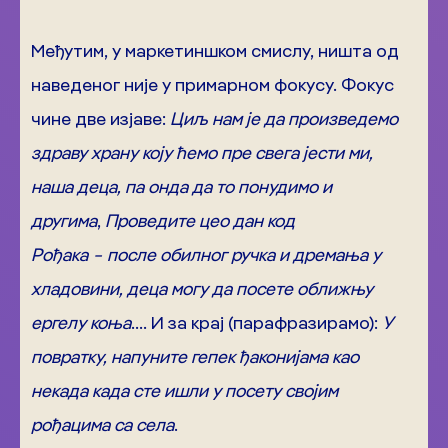
Међутим, у маркетиншком смислу, ништа од
наведеног није у примарном фокусу. Фокус
чине две изјаве:
Циљ нам је да произведемо
здраву храну коју ћемо пре свега јести ми,
наша деца, па онда да то понудимо и
другима
,
Проведите цео дан код
Рођака
−
после обилног ручка и дремања у
хладовини, деца могу да посете оближњу
ергелу коња
…. И за крај (парафразирамо):
У
повратку, напуните гепек ђаконијама као
некада када сте ишли у посету својим
рођацима са села
.