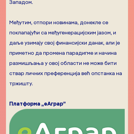
Западом.
Међутим, отпори новинама, донекле се
поклапајући са међугенерацијским јазом, и
даље узимају свој финансијски данак, али је
приметно да промена парадигме и начина
размишљања у овој области не може бити
ствар личних преференција већ опстанка на
тржишту.
Платформа „еАграр”