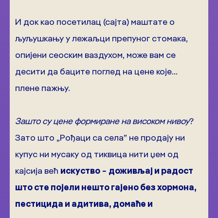
И док као посетилац (сајта) маштате о
љуљушкању у лежаљци препуног стомака,
опијени сеоским ваздухом, може вам се
десити да баците поглед на цене које…
плене пажњу.
Зашто су цене формиране на високом нивоу
?
Зато што „Рођаци са села” не продају ни
купус ни мусаку од тиквица нити џем од
кајсија већ
искуство
−
доживљај и радост
што сте појели нешто гајено без хормона,
пестицида и адитива, домаће и