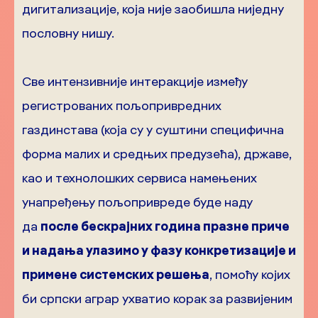
дигитализације, која није заобишла ниједну
пословну нишу.
Све интензивније интеракције између
регистрованих пољопривредних
газдинстава (која су у суштини специфична
форма малих и средњих предузећа), државе,
као и технолошких сервиса намењених
унапређењу пољопривреде буде наду
да
после бескрајних година празне приче
и надања улазимо у фазу конкретизације и
примене системских решења
, помоћу којих
би српски аграр ухватио корак за развијеним