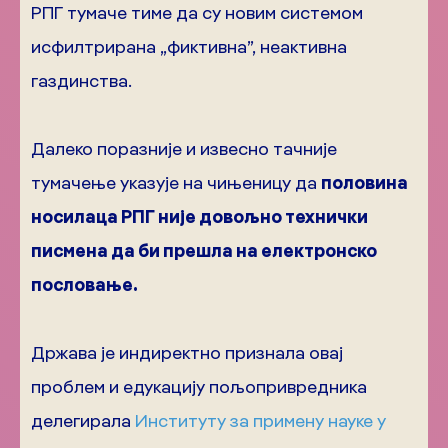
РПГ тумаче тиме да су новим системом
исфилтрирана „фиктивна”, неактивна
газдинства.
Далеко поразније и извесно тачније
тумачење указује на чињеницу да
половина
носилаца РПГ није довољно технички
писмена да би прешла на електронско
пословање
.
Држава је индиректно признала овај
проблем и едукацију пољопривредника
делегирала
Институту за примену науке у