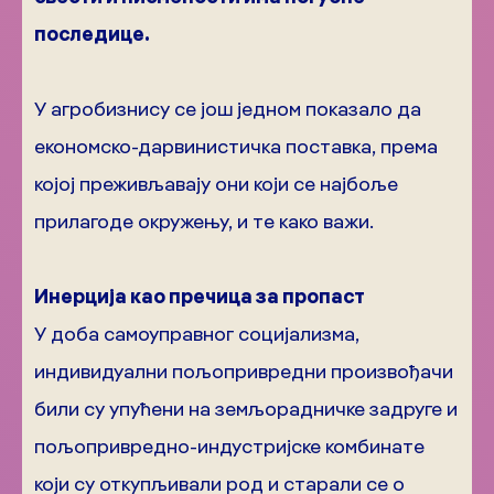
последице.
У агробизнису се још једном показало да
економско-дарвинистичка поставка, према
којој преживљавају они који се најбоље
прилагоде окружењу, и те како важи.
Инерција као пречица за пропаст
У доба самоуправног социјализма,
индивидуални пољопривредни произвођачи
били су упућени на земљорадничке задруге и
пољопривредно-индустријске комбинате
који су откупљивали род и старали се о