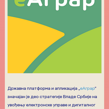
Државна платформа и апликација „
еАграр
”
значајан је део стратегије Владе Србије на
увођењу електронске управе и дигиталног