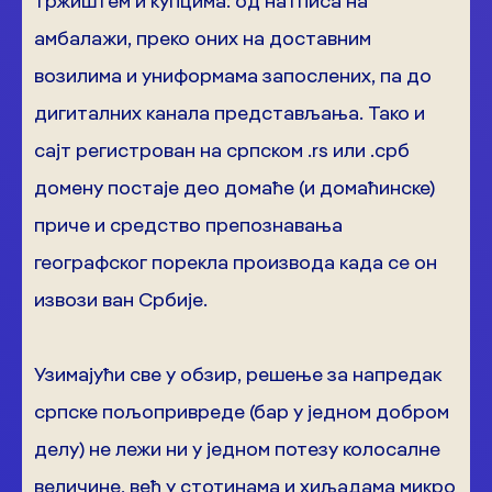
тржиштем и купцима: од натписа на
амбалажи, преко оних на доставним
возилима и униформама запослених, па до
дигиталних канала представљања. Тако и
сајт регистрован на српском .rs или .срб
домену постаје део домаће (и домаћинске)
приче и средство препознавања
географског порекла производа када се он
извози ван Србије.
Узимајући све у обзир, решење за напредак
српске пољопривреде (бар у једном добром
делу) не лежи ни у једном потезу колосалне
величине, већ у стотинама и хиљадама микро