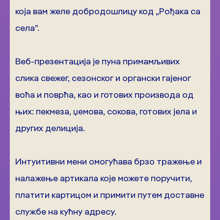
која вам желе добродошлицу код „Рођака са
села”.
Веб-презентација је пуна примамљивих
слика свежег, сезонског и органски гајеног
воћа и поврћа, као и готових производа од
њих: пекмеза, џемова, сокова, готових јела и
других делиција.
Интуитивни мени омогућава брзо тражење и
налажење артикала које можете поручити,
платити картицом и примити путем доставне
службе на кућну адресу.