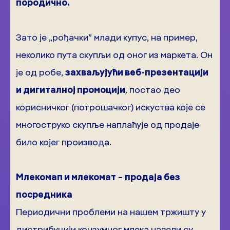
породично.
Зато је „рођачки” млади купус, на пример,
неколико пута скупљи од оног из маркета. Он
је од робе,
захваљујући веб-презентацији
и дигиталној промоцији
,
постао део
корисничког (потрошачког) искуства које се
многоструко скупље наплаћује од продаје
било којег производа.
Млекомап и млекомат − продаја без
посредника
Периодични проблеми на нашем тржишту у
дистрибуцији конзумног млека навели су