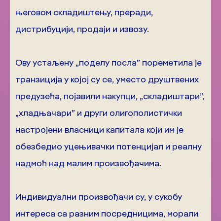
његовом складиштењу, преради,
дистрибуцији, продаји и извозу.
Ову устаљену „поделу посла” пореметила је
транзиција у којој су се, уместо друштвених
предузећа, појавили накупци, „складиштари”,
„хладњачари” и други олигополистички
настројени власници капитала који им је
обезбедио уцењивачки потенцијал и реалну
надмоћ над малим произвођачима.
Индивидуални произвођачи су, у сукобу
интереса са разним посредницима, морали