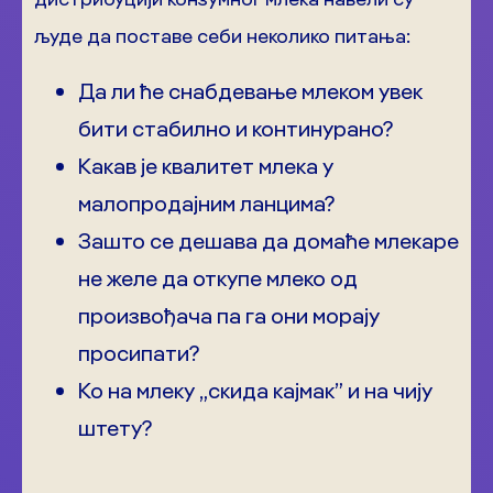
људе да поставе себи неколико питања:
Да ли ће снабдевање млеком увек
бити стабилно и континурано?
Какав је квалитет млека у
малопродајним ланцима?
Зашто се дешава да домаће млекаре
не желе да откупе млеко од
произвођача па га они морају
просипати?
Ко на млеку „скида кајмак” и на чију
штету?