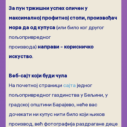
За пун тржишни успех оличен у
максималној профитној стопи, произвођач
мора да од купуса
(или било ког другог
пољопривредног
производа)
направи
−
корисничко
искуство
.
Веб-сајт који буди чула
На почетној страници
сајта
једног
пољопривредног газдинства у Бељини, у
градској општини Барајево, неће вас
дочекати ни купус нити било који њихов
производ, већ фотографија раздрагане деце