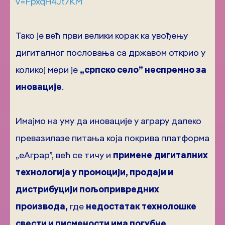
v=FpxqH4Jt7KM
Тако је већ први велики корак ка увођењу
дигиталног пословања са државом открио у
коликој мери је
„српско село” неспремно за
иновације
.
Имајмо на уму да иновације у аграру далеко
превазилазе питања која покрива платформа
„еАграр”, већ се тичу и
примене
дигиталних
технологија у промоцији, продаји и
дистрибуцији пољопривредних
производа,
где
недостатак технолошке
свести и писмености има погубне