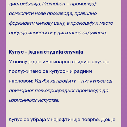
дистрибуција, Promotion – промоција):
осмислити нове производе, правилно
формирати њихову цену, а промоцију и место
продаје изместити у дигитално окружење.
Купус − једна студија случаја
У опису једне имагинарне стидије случаја
послужићемо се купусом и радним
насловом:
Идући ка профиту
−
пут купуса од
примарног пољопривредног производа до
корисничког искуства
.
Купус се убраја у најјефтиније поврће. Док је