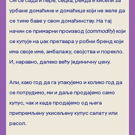
Он се сада и пере, сецка, ренда и кисели за
урбане домаћине и домаћице који не желе да
се тиме баве у свом домаћинству. На тај
начин се примарни производ (
commodity
) који
се купује на џак претвара у робни бренд који
има своје име, амбалажу, својства и порекло.
И, наравно, далеко већу јединичну цену.
Али, како год да га упакујемо и колико год да
се потрудимо, ми и даље продајемо само
купус, чак и када продајемо од њега
припремљену укисељену купус салату или
расол.