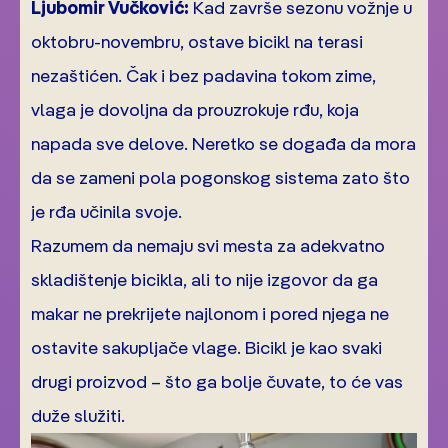
Ljubomir Vučković:
Kad završe sezonu vožnje u
oktobru-novembru, ostave bicikl na terasi
nezaštićen. Čak i bez padavina tokom zime,
vlaga je dovoljna da prouzrokuje rđu, koja
napada sve delove. Neretko se događa da mora
da se zameni pola pogonskog sistema zato što
je rđa učinila svoje.
Razumem da nemaju svi mesta za adekvatno
skladištenje bicikla, ali to nije izgovor da ga
makar ne prekrijete najlonom i pored njega ne
ostavite sakupljače vlage. Bicikl je kao svaki
drugi proizvod – što ga bolje čuvate, to će vas
duže služiti.