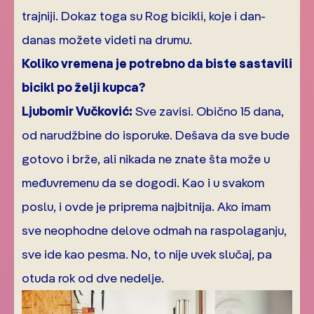
trajniji. Dokaz toga su Rog bicikli, koje i dan-
danas možete videti na drumu.
Koliko vremena je potrebno da biste sastavili
bicikl po želji kupca?
Ljubomir Vučković:
Sve zavisi. Obično 15 dana,
od narudžbine do isporuke. Dešava da sve bude
gotovo i brže, ali nikada ne znate šta može u
međuvremenu da se dogodi. Kao i u svakom
poslu, i ovde je priprema najbitnija. Ako imam
sve neophodne delove odmah na raspolaganju,
sve ide kao pesma. No, to nije uvek slučaj, pa
otuda rok od dve nedelje.