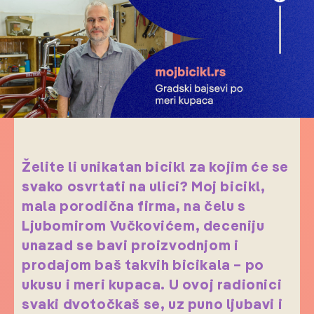
Želite li unikatan bicikl za kojim će se
svako osvrtati na ulici? Moj bicikl,
mala porodična firma, na čelu s
Ljubomirom Vučkovićem, deceniju
unazad se bavi proizvodnjom i
prodajom baš takvih bicikala – po
ukusu i meri kupaca. U ovoj radionici
svaki dvotočkaš se, uz puno ljubavi i