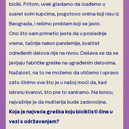
bicikl. Pritom, uvek gledamo da izađemo u
susret svim kupcima, pogotovo onima koji nisu iz
Beograda, i rešimo problem koji se javio.
Ono što sam primetio jeste da u poslednje
vreme, tačnije nakon pandemije, kvalitet
određenih delova nije na nivou. Dešava se da se
javljaju fabričke greške na ugrađenim delovima.
Nažalost, na to ne možemo da utičemo i upravo
zato činimo sve što je u našoj moći da, kad
iskrsnu kvarovi, što pre to saniramo. Na koncu,
najvažnije je da mušterija bude zadovoljna.
Koja je najveća greška koju biciklisti čine u
vezi s održavanjem?