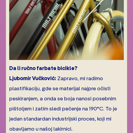
Da li ručno farbate bicikle?
Ljubomir Vučković:
Zapravo, mi radimo
plastifikaciju, gde se materijal najpre očisti
peskiranjem, a onda se boja nanosi posebnim
pištoljem i zatim sledi pečenje na 190°C. To je
jedan standardan industrijski proces, koji mi
obavljamo u našoj lakirnici.