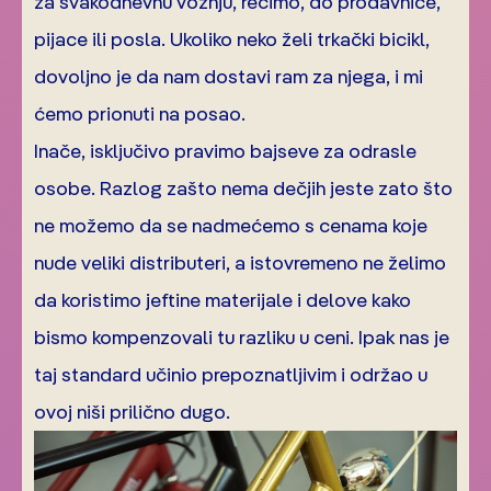
za svakodnevnu vožnju, recimo, do prodavnice,
pijace ili posla. Ukoliko neko želi trkački bicikl,
dovoljno je da nam dostavi ram za njega, i mi
ćemo prionuti na posao.
Inače, isključivo pravimo bajseve za odrasle
osobe. Razlog zašto nema dečjih jeste zato što
ne možemo da se nadmećemo s cenama koje
nude veliki distributeri, a istovremeno ne želimo
da koristimo jeftine materijale i delove kako
bismo kompenzovali tu razliku u ceni. Ipak nas je
taj standard učinio prepoznatljivim i održao u
ovoj niši prilično dugo.