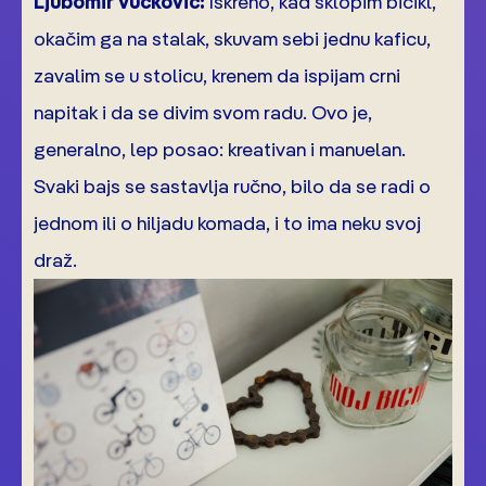
Ljubomir Vučković:
Iskreno, kad sklopim bicikl,
okačim ga na stalak, skuvam sebi jednu kaficu,
zavalim se u stolicu, krenem da ispijam crni
napitak i da se divim svom radu. Ovo je,
generalno, lep posao: kreativan i manuelan.
Svaki bajs se sastavlja ručno, bilo da se radi o
jednom ili o hiljadu komada, i to ima neku svoj
draž.