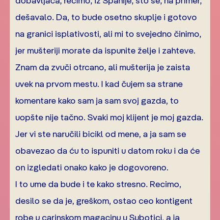
dobavljača, recimo, iz Španije, što se, na primer,
dešavalo. Da, to bude osetno skuplje i gotovo
na granici isplativosti, ali mi to svejedno činimo,
jer mušteriji morate da ispunite želje i zahteve.
Znam da zvuči otrcano, ali mušterija je zaista
uvek na prvom mestu. I kad čujem sa strane
komentare kako sam ja sam svoj gazda, to
uopšte nije tačno. Svaki moj klijent je moj gazda.
Jer vi ste naručili bicikl od mene, a ja sam se
obavezao da ću to ispuniti u datom roku i da će
on izgledati onako kako je dogovoreno.
I to ume da bude i te kako stresno. Recimo,
desilo se da je, greškom, ostao ceo kontigent
robe u carinskom magacinu u Subotici, a ja