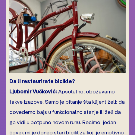
Da li restaurirate bicikle?
Ljubomir Vučković:
Apsolutno, obožavamo
takve izazove. Samo je pitanje šta klijent želi: da
dovedemo bajs u funkcionalno stanje ili želi da
ga vidi u potpuno novom ruhu. Recimo, jedan
čovek mi je doneo stari bicikl za koji je emotivno