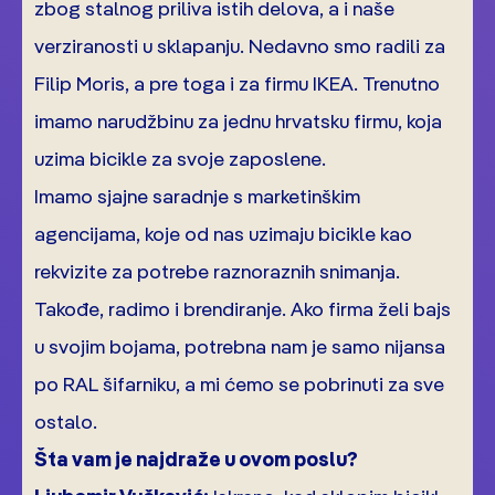
zbog stalnog priliva istih delova, a i naše
verziranosti u sklapanju. Nedavno smo radili za
Filip Moris, a pre toga i za firmu IKEA. Trenutno
imamo narudžbinu za jednu hrvatsku firmu, koja
uzima bicikle za svoje zaposlene.
Imamo sjajne saradnje s marketinškim
agencijama, koje od nas uzimaju bicikle kao
rekvizite za potrebe raznoraznih snimanja.
Takođe, radimo i brendiranje. Ako firma želi bajs
u svojim bojama, potrebna nam je samo nijansa
po RAL šifarniku, a mi ćemo se pobrinuti za sve
ostalo.
Šta vam je najdraže u ovom poslu?