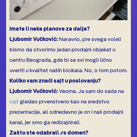
Imate li neke planove za dalje?
Ljubomir Vučković:
Naravno, pre svega voleli
bismo da otvorimo jedan prodajni objekat u
centru Beograda, gde bi se svi mogli lično
uveriti u kvalitet naših bicikala. No, o tom potom.
Koliko vam znači sajt u poslovanju?
Ljubomir Vučković:
Veoma. Ja sam do sada na
sajt
gledao prvenstveno kao na sredstvo
prezentacije, ali odnedavno je on i naš prodajni
kanal, jer smo ga redizajnirali.
Zašto ste odabrali .rs domen?