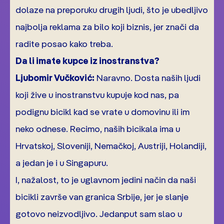
dolaze na preporuku drugih ljudi, što je ubedljivo
najbolja reklama za bilo koji biznis, jer znači da
radite posao kako treba.
Da li imate kupce iz inostranstva?
Ljubomir Vučković:
Naravno. Dosta naših ljudi
koji žive u inostranstvu kupuje kod nas, pa
podignu bicikl kad se vrate u domovinu ili im
neko odnese. Recimo, naših bicikala ima u
Hrvatskoj, Sloveniji, Nemačkoj, Austriji, Holandiji,
a jedan je i u Singapuru.
I, nažalost, to je uglavnom jedini način da naši
bicikli završe van granica Srbije, jer je slanje
gotovo neizvodljivo. Jedanput sam slao u