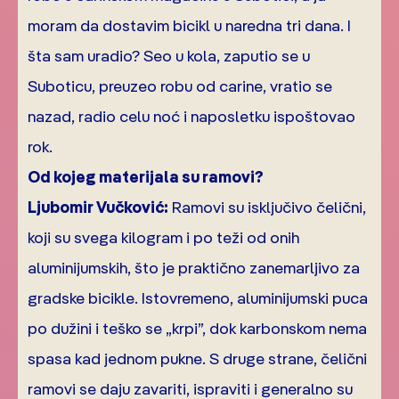
moram da dostavim bicikl u naredna tri dana. I
šta sam uradio? Seo u kola, zaputio se u
Suboticu, preuzeo robu od carine, vratio se
nazad, radio celu noć i naposletku ispoštovao
rok.
Od kojeg materijala su ramovi?
Ljubomir Vučković:
Ramovi su isključivo čelični,
koji su svega kilogram i po teži od onih
aluminijumskih, što je praktično zanemarljivo za
gradske bicikle. Istovremeno, aluminijumski puca
po dužini i teško se „krpi”, dok karbonskom nema
spasa kad jednom pukne. S druge strane, čelični
ramovi se daju zavariti, ispraviti i generalno su