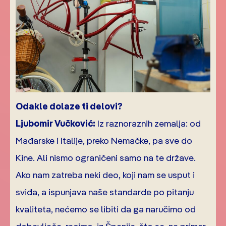
Odakle dolaze ti delovi?
Ljubomir Vučković:
Iz raznoraznih zemalja: od
Mađarske i Italije, preko Nemačke, pa sve do
Kine. Ali nismo ograničeni samo na te države.
Ako nam zatreba neki deo, koji nam se usput i
sviđa, a ispunjava naše standarde po pitanju
kvaliteta, nećemo se libiti da ga naručimo od