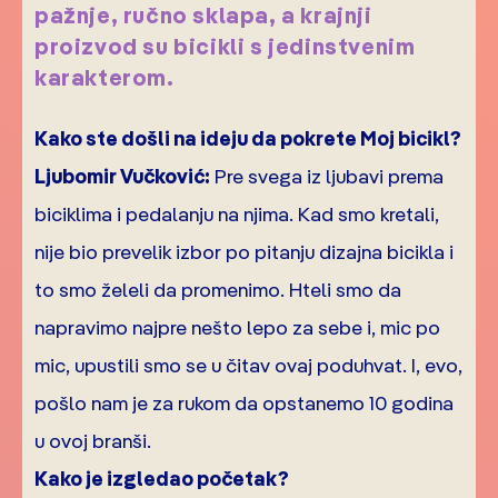
pažnje, ručno sklapa, a krajnji
proizvod su bicikli s jedinstvenim
karakterom.
Kako ste došli na ideju da pokrete Moj bicikl?
Ljubomir Vučković:
Pre svega iz ljubavi prema
biciklima i pedalanju na njima. Kad smo kretali,
nije bio prevelik izbor po pitanju dizajna bicikla i
to smo želeli da promenimo. Hteli smo da
napravimo najpre nešto lepo za sebe i, mic po
mic, upustili smo se u čitav ovaj poduhvat. I, evo,
pošlo nam je za rukom da opstanemo 10 godina
u ovoj branši.
Kako je izgledao početak?