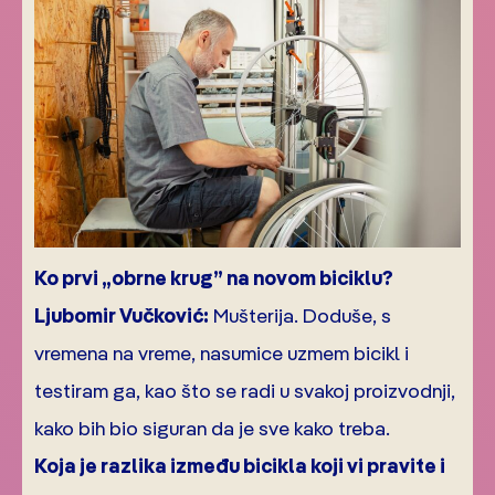
Ko prvi „obrne krug” na novom biciklu?
Ljubomir Vučković:
Mušterija. Doduše, s
vremena na vreme, nasumice uzmem bicikl i
testiram ga, kao što se radi u svakoj proizvodnji,
kako bih bio siguran da je sve kako treba.
Koja je razlika između bicikla koji vi pravite i