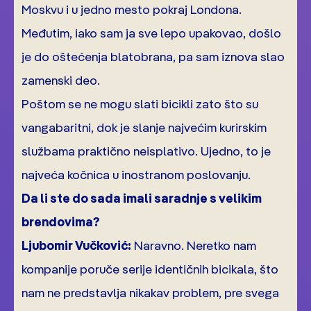
Moskvu i u jedno mesto pokraj Londona.
Međutim, iako sam ja sve lepo upakovao, došlo
je do oštećenja blatobrana, pa sam iznova slao
zamenski deo.
Poštom se ne mogu slati bicikli zato što su
vangabaritni, dok je slanje najvećim kurirskim
službama praktično neisplativo. Ujedno, to je
najveća kočnica u inostranom poslovanju.
Da li ste do sada imali saradnje s velikim
brendovima?
Ljubomir Vučković:
Naravno. Neretko nam
kompanije poruče serije identičnih bicikala, što
nam ne predstavlja nikakav problem, pre svega