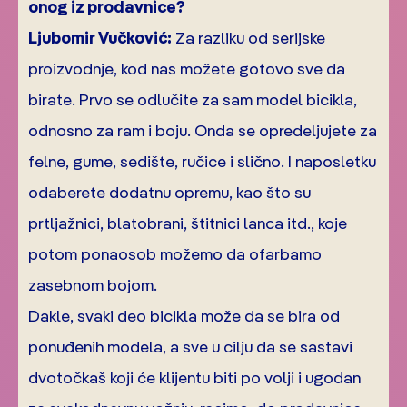
onog iz prodavnice?
Ljubomir Vučković:
Za razliku od serijske
proizvodnje, kod nas možete gotovo sve da
birate. Prvo se odlučite za sam model bicikla,
odnosno za ram i boju. Onda se opredeljujete za
felne, gume, sedište, ručice i slično. I naposletku
odaberete dodatnu opremu, kao što su
prtljažnici, blatobrani, štitnici lanca itd., koje
potom ponaosob možemo da ofarbamo
zasebnom bojom.
Dakle, svaki deo bicikla može da se bira od
ponuđenih modela, a sve u cilju da se sastavi
dvotočkaš koji će klijentu biti po volji i ugodan