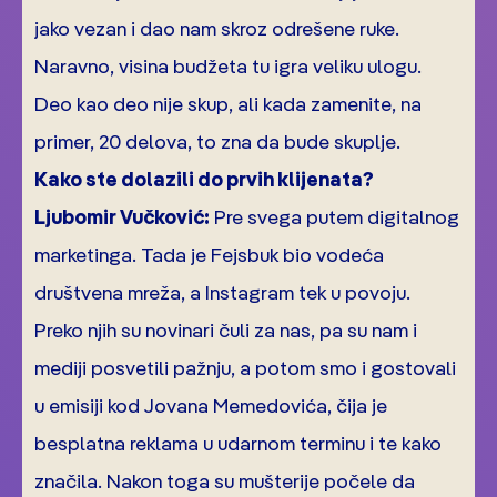
jako vezan i dao nam skroz odrešene ruke.
Naravno, visina budžeta tu igra veliku ulogu.
Deo kao deo nije skup, ali kada zamenite, na
primer, 20 delova, to zna da bude skuplje.
Kako ste dolazili do prvih klijenata?
Ljubomir Vučković:
Pre svega putem digitalnog
marketinga. Tada je Fejsbuk bio vodeća
društvena mreža, a Instagram tek u povoju.
Preko njih su novinari čuli za nas, pa su nam i
mediji posvetili pažnju, a potom smo i gostovali
u emisiji kod Jovana Memedovića, čija je
besplatna reklama u udarnom terminu i te kako
značila. Nakon toga su mušterije počele da