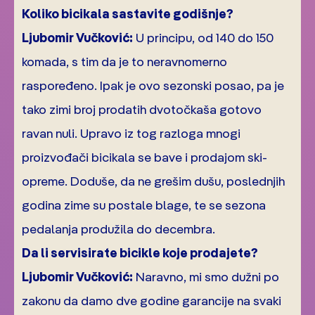
Koliko bicikala sastavite godišnje?
Ljubomir Vučković:
U principu, od 140 do 150
komada, s tim da je to neravnomerno
raspoređeno. Ipak je ovo sezonski posao, pa je
tako zimi broj prodatih dvotočkaša gotovo
ravan nuli. Upravo iz tog razloga mnogi
proizvođači bicikala se bave i prodajom ski-
opreme. Doduše, da ne grešim dušu, poslednjih
godina zime su postale blage, te se sezona
pedalanja produžila do decembra.
Da li servisirate bicikle koje prodajete?
Ljubomir Vučković:
Naravno, mi smo dužni po
zakonu da damo dve godine garancije na svaki