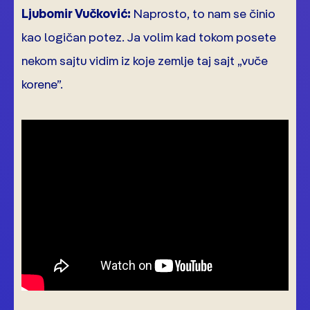
Ljubomir Vučković:
Naprosto, to nam se činio
kao logičan potez. Ja volim kad tokom posete
nekom sajtu vidim iz koje zemlje taj sajt „vuče
korene”.