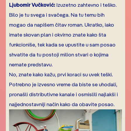
Ljubomir Vučković:
Izuzetno zahtevno i teško.
Bilo je tu svega i svačega. Na tu temu bih
mogao da napišem čitav roman. Ukratko, iako
imate skovan plan i okvirno znate kako šta
funkcioniše, tek kada se upustite u sam posao
shvatite da tu postoji milion stvari o kojima
nemate predstavu.
No, znate kako kažu, prvi koraci su uvek teški.
Potrebno je izvesno vreme da biste se uhodali,
pronašli distributivne kanale i osmislili najlakši i
najjednostavniji način kako da obavite posao.