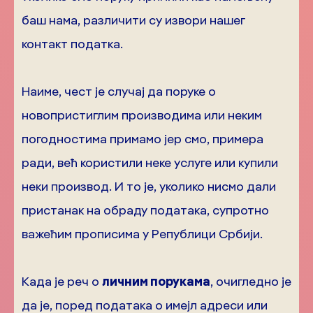
баш нама, различити су извори нашег
контакт податка.
Наиме, чест је случај да поруке о
новопристиглим производима или неким
погодностима примамо јер смо, примера
ради, већ користили неке услуге или купили
неки производ. И то је, уколико нисмо дали
пристанак на обраду података, супротно
важећим прописима у Републици Србији.
Када је реч о
личним порукама
, очигледно је
да је, поред података о имејл адреси или