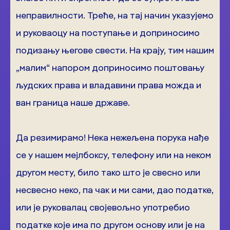
неправилности. Треће, на тај начин указујемо
и руковаоцу на поступање и доприносимо
подизању његове свести. На крају, тим нашим
„малим“ напором доприносимо поштовању
људских права и владавини права можда и
ван граница наше државе.
Да резимирамо! Нека нежељена порука нађе
се у нашем мејлбоксу, телефону или на неком
другом месту, било тако што је свесно или
несвесно неко, па чак и ми сами, дао податке,
или је руковалац својевољно употребио
податке које има по другом основу или је на