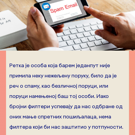
Ретка је особа која барем једанпут није
примила неку нежељену поруку, било да је
реч о спаму, као безличној поруци, или
поруци намењеној баш тој особи. Иако
бројни филтери успевају да нас одбране од
оних мање спретних пошиљалаца, нема
филтера који би нас заштитио у потпуности.