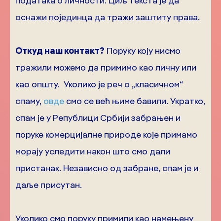
података о личности. Циљ текста је да
оснажи појединца да тражи заштиту права.
Откуд наш контакт?
Поруку коју нисмо
тражили можемо да примимо као личну или
као општу. Уколико је реч о „класичном“
спаму,
овде
смо се већ њиме бавили. Укратко,
спам је у Републици Србији забрањен и
поруке комерцијалне природе које примамо
морају уследити након што смо дали
пристанак. Независно од забране, спам је и
даље присутан.
Уколико смо поруку примили као намењену