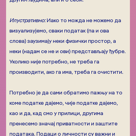
Илустративно:
Иако то можда не можемо да
визуализујемо, сваки податак (па и ова
слова) заузимају неки физички простор, а
неки (надам се не и ови) представљају ђубре.
Уколико није потребно, не треба га
производити, ако га има, треба га очистити.
Потребно је да сами обратимо пажњу на то
коме податке дајемо, чије податке дајемо,
као и да, кад смо у прилици, другима
пренесемо значај приватности и заштите
података. Подаци о личности су важни и