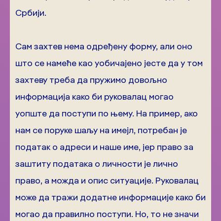
Србији.
Сам захтев нема одређену форму, али оно
што се намеће као уобичајено јесте да у том
захтеву треба да пружимо довољно
информација како би руковалац могао
уопште да поступи по њему. На пример, ако
нам се поруке шаљу на имејл, потребан је
податак о адреси и наше име, јер право за
заштиту података о личности је лично
право, а можда и опис ситуације. Руковалац
може да тражи додатне информације како би
могао да правилно поступи. Но, то не значи