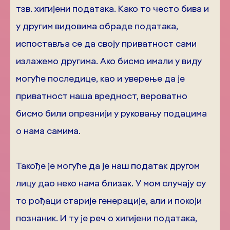
тзв. хигијени података. Како то често бива и
у другим видовима обраде података,
испоставља се да своју приватност сами
излажемо другима. Ако бисмо имали у виду
могуће последице, као и уверење да је
приватност наша вредност, вероватно
бисмо били опрезнији у руковању подацима
о нама самима.
Такође је могуће да је наш податак другом
лицу дао неко нама близак. У мом случају су
то рођаци старије генерације, али и покоји
познаник. И ту је реч о хигијени података,