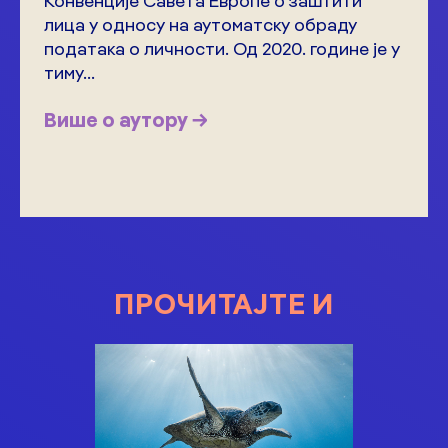
Конвенције Савета Европе о заштити
лица у односу на аутоматску обраду
података о личности. Од 2020. године је у
тиму...
Више о аутору →
ПРОЧИТАЈТЕ И