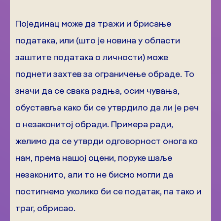
Појединац може да тражи и брисање
података, или (што је новина у области
заштите података о личности) може
поднети захтев за ограничење обраде. То
значи да се свака радња, осим чувања,
обуставља како би се утврдило да ли је реч
о незаконитој обради. Примера ради,
желимо да се утврди одговорност онога ко
нам, према нашој оцени, поруке шаље
незаконито, али то не бисмо могли да
постигнемо уколико би се податак, па тако и
траг, обрисао.