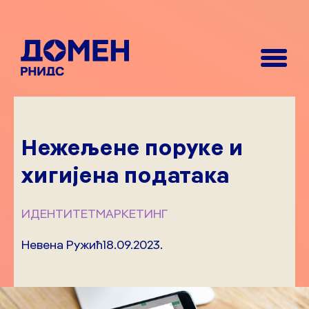
Нежељенe порукe и
хигијена података
ИДЕНТИТЕТ
МАРКЕТИНГ
Невена Ружић
18.09.2023.