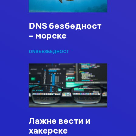
DNS безбедност
– морске
DNS
БЕЗБЕДНОСТ
Лажне вести и
хакерске