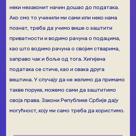
неки незаконит начин дошао до података.
Ако смо то учинили ми сами или неко нама
познат, треба да учимо више о заштити
приватности и водимо рачуна о подацима,
као што водимо рачуна о својим стварима,
заправо чак и боље од тога. Хигијена
података се стиче, као и свака друга
вештина. У случају да не желимо да примамо
такве поруке, можемо сами да заштитимо
своја права. Закони Републике Србије дају
могућност, коју ми само треба да користимо.