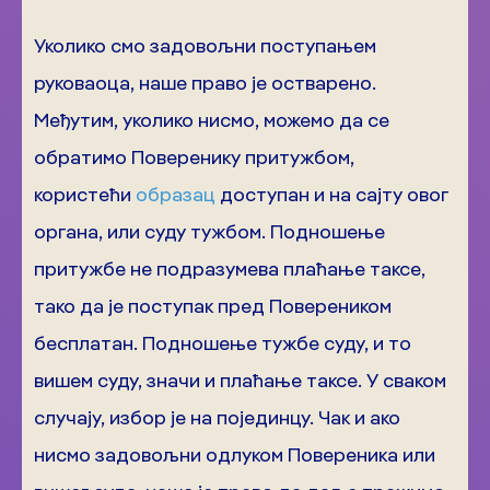
Уколико смо задовољни поступањем
руковаоца, наше право је остварено.
Међутим, уколико нисмо, можемо да се
обратимо Поверенику притужбом,
користећи
образац
доступан и на сајту овог
органа, или суду тужбом. Подношење
притужбе не подразумева плаћање таксе,
тако да је поступак пред Повереником
бесплатан. Подношење тужбе суду, и то
вишем суду, значи и плаћање таксе. У сваком
случају, избор је на појединцу. Чак и ако
нисмо задовољни одлуком Повереника или