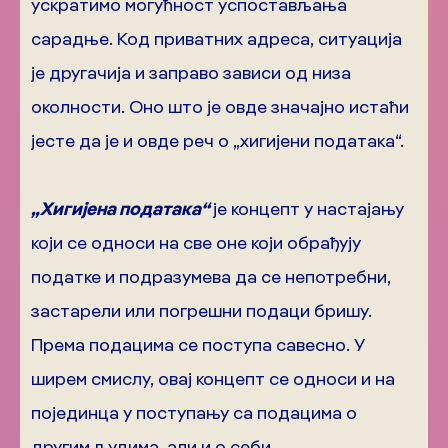
ускратимо могућност успостављања
сарадње. Код приватних адреса, ситуација
је другачија и заправо зависи од низа
околности. Оно што је овде значајно истаћи
јесте да је и овде реч о „хигијени података“.
„Хигијена података“
је концепт у настајању
који се односи на све оне који обрађују
податке и подразумева да се непотребни,
застарели или погрешни подаци бришу.
Према подацима се поступа савесно. У
ширем смислу, овај концепт се односи и на
појединца у поступању са подацима о
другим људима, али и о себи.