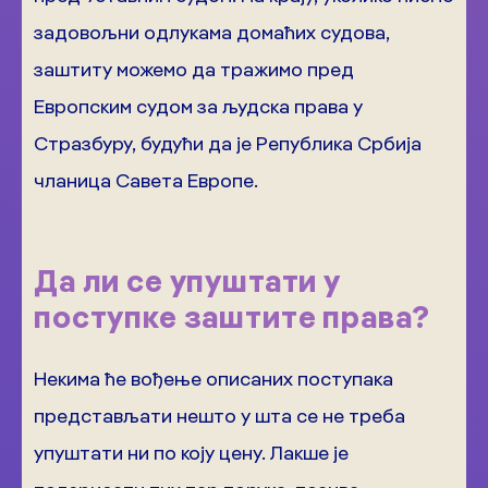
задовољни одлукама домаћих судова,
заштиту можемо да тражимо пред
Европским судом за људска права у
Стразбуру, будући да је Република Србија
чланица Савета Европе.
Да ли се упуштати у
поступке заштите права?
Некима ће вођење описаних поступака
представљати нешто у шта се не треба
упуштати ни по коју цену. Лакше је