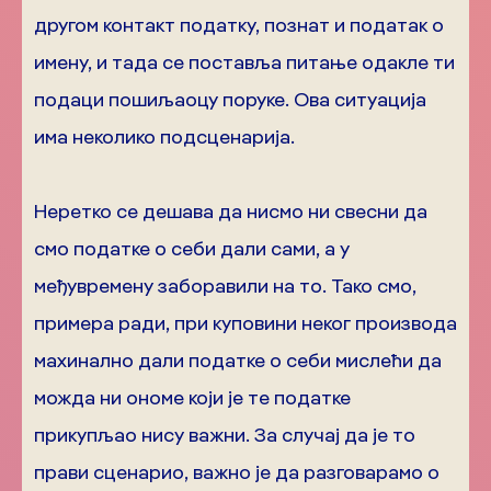
другом контакт податку, познат и податак о
имену, и тада се поставља питање одакле ти
подаци пошиљаоцу поруке. Ова ситуација
има неколико подсценарија.
Неретко се дешава да нисмо ни свесни да
смо податке о себи дали сами, а у
међувремену заборавили на то. Тако смо,
примера ради, при куповини неког производа
махинално дали податке о себи мислећи да
можда ни ономе који је те податке
прикупљао нису важни. За случај да је то
прави сценарио, важно је да разговарамо о