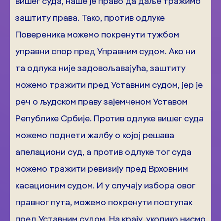
вишег суда, наше је право да даље тражимо
заштиту права. Тако, против одлуке
Повереника можемо покренути тужбом
управни спор пред Управним судом. Ако ни
та одлука није задовољавајућа, заштиту
можемо тражити пред Уставним судом, јер је
реч о људском праву зајемченом Уставом
Републике Србије. Против одлуке вишег суда
можемо поднети жалбу о којој решава
апелациони суд, а против одлуке тог суда
можемо тражити ревизију пред Врховним
касационим судом. И у случају избора овог
правног пута, можемо покренути поступак
пред Уставним судом. На крају, уколико нисмо