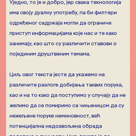
Уједно, то је и добро, јер свака технологија
има своју дуалну употребу, па би филтери
одређеног садржаја могли да ограниче
приступ информацијама које нас и те како
занимају, као што су различити ставови о
појединим друштвеним темама.
Циљ овог текста јесте да укажемо на
различите разлоге добијања таквих порука,
као и на то како да поступимо у случају да не
желимо да се помиримо са чињеницом да су
нежељене поруке неминовност, већ
потенцијална недозвољена обрада