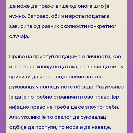
да може да тражи више од онога што је
нужно. Заправо, обим и врста података
зависиће од разних околности конкретног
случаја.
Право на приступ подацима о личности, као
и право на копију података, не значи да смо у
прилици да често подносимо захтев
руковаоцу у погледу исте обраде. Разумљиво
је да је потребно ограничити ово право, јер
ниједно право не треба да се злоупотреби.
Али, уколико је то разлог да руковалац
одбије да поступи, то мора и да наведе.