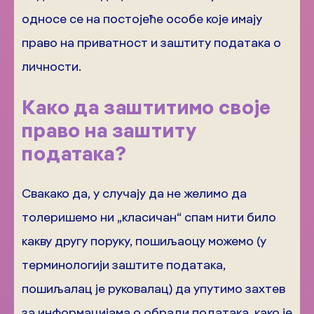
односе се на постојеће особе које имају
право на приватност и заштиту података о
личности.
Како да заштитимо своје
право на заштиту
података?
Свакако да, у случају да не желимо да
толеришемо ни „класичан“ спам нити било
какву другу поруку, пошиљаоцу можемо (у
терминологији заштите података,
пошиљалац је руковалац) да упутимо захтев
за информацијама о обради података, како је