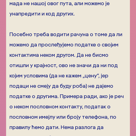
мада не нашој овог пута, али можемо је
унапредити и код других.
Посебно треба водити рачуна о томе да ли
можемо да прослеђујемо податке о својим
контактима неком другом. Да не бисмо
отишли у крајност, ово не значи да ни под
којим условима (да не кажем „цену“, јер
подаци не смеју да буду роба) не дајемо
податке о другима. Примера ради, ако је реч
о неком пословном контакту, податак о
пословном имејлу или броју телефона, по
правилу ћемо дати. Нема разлога да