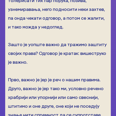
толерисати тих пар порука, позива,
узнемиравања, него подносити неки захтев,
па онда чекати одговор, а потом се жалити,
и тако можда у недоглед.
Зашто је уопште важно да тражимо заштиту
својих права? Одговор је кратак: вишеструко
је важно.
Прво, важно је јер је реч о нашим правима.
Друго, важно је јер тако ми, условно речено
храбрији или упорнији или само свеснији,
штитимо и оне друге, оне који не поседују
знање нити спремност да се супротставе