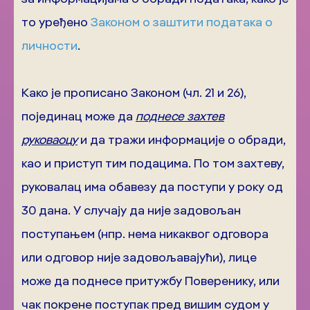
то уређено
Законом о заштити података о
личности
.
Како је прописано Законом (чл. 21 и 26),
појединац може да
поднесе захтев
руковаоцу
и да тражи информације о обради,
као и приступ тим подацима. По том захтеву,
руковалац има обавезу да поступи у року од
30 дана. У случају да није задовољан
поступањем (нпр. нема никаквог одговора
или одговор није задовољавајући), лице
може да поднесе притужбу Поверенику, или
чак покрене поступак пред вишим судом у