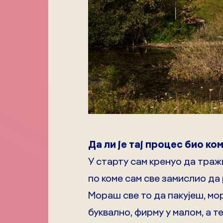
Да ли је тај процес био к
У старту сам кренуо да тражи
по коме сам све замислио да 
Мораш све то да пакујеш, мо
буквално, фирму у малом, а т