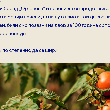
или бренд „Органела” и почели да се представљ
ти медији почели да пишу о нама и тако је све 
њи, били смо позвани на двор за 100 година срп
ро послује.
к по степеник, да се шири.