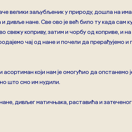
наче велики заљубљеник у природу, дошла на има
 и дивље нане. Све ово је већ било ту када сам 
 свежу коприву, затим и чорбу од коприве, и на
родајемо чај од нане и почели да прерађујемо и 
 асортиман који нам је омогућио да опстанемо је
оно што смо им нудили.
 нане, дивљег матичњака, раставића и затеченог
.