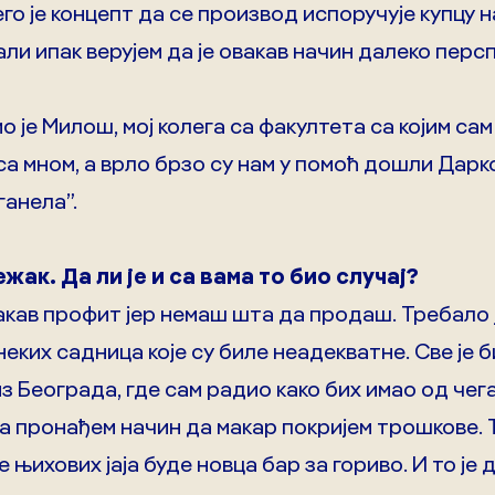
го је концепт да се производ испоручује купцу 
ли ипак верујем да је овакав начин далеко персп
о је Милош, мој колега са факултета са којим са
са мном, а врло брзо су нам у помоћ дошли Дарко
анела”.
жак. Да ли је и са вама то био случај?
кав профит јер немаш шта да продаш. Требало ј
неких садница које су биле неадекватне. Све је 
 Београда, где сам радио како бих имао од чега
а пронађем начин да макар покријем трошкове. 
 њихових јаја буде новца бар за гориво. И то је 