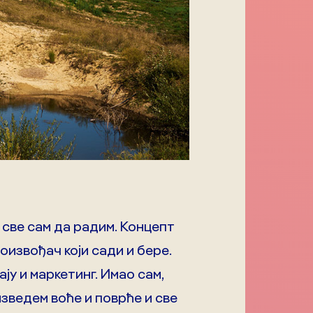
у све сам да радим. Концепт
роизвођач који сади и бере.
у и маркетинг. Имао сам,
изведем воће и поврће и све