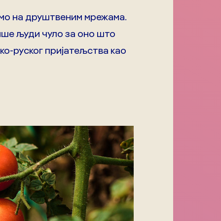
амо на друштвеним мрежама.
више људи чуло за оно што
ско-руског пријатељства као