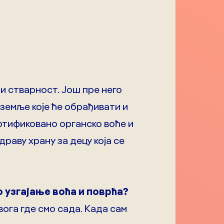
и стварност. Још пре него
земље које ће обрађивати и
ертификовано органско воће и
раву храну за децу која се
о узгајање воћа и поврћа?
вога где смо сада. Када сам