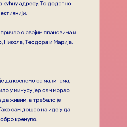
на кућну адресу. То додатно
ективнији.
м причао о својим плановима и
, Никола, Теодора и Марија.
е да кренемо са малинама,
било у минусу јер сам морао
 да живим, а требало је
Тако сам дошао на идеју да
добро кренуло.