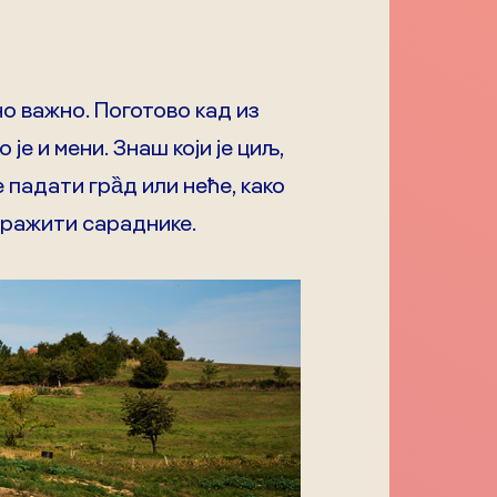
но важно. Поготово кад из
је и мени. Знаш који је циљ,
е падати грȁд или неће, како
 тражити сараднике.