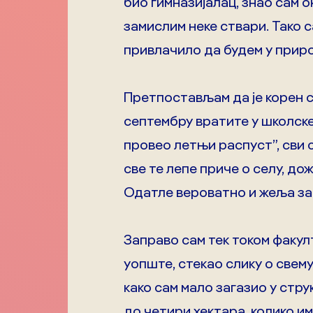
био гимназијалац, знао сам о
замислим неке ствари. Тако 
привлачило да будем у приро
Претпостављам да је корен св
септембру вратите у школске
провео летњи распуст”, сви с
све те лепе приче о селу, до
Одатле вероватно и жеља за
Заправо сам тек током факул
уопште, стекао слику о свему
како сам мало загазио у стру
до четири хектара, колико и