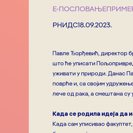
Е-ПОСЛОВАЊЕ
ПРИМЕ
РНИДС
18.09.2023.
Павле Ђорђевић, директор бр
што ће уписати Пољопривредн
уживати у природи. Данас Па
поврће и, са својим удружењ
лече од рака, а смештана с
Када се родила идеја да и
Када сам уписивао факултет, 