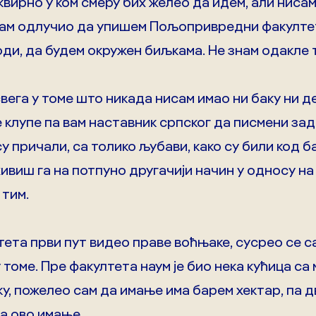
квирно у ком смеру бих желео да идем, али ниса
сам одлучио да упишем Пољопривредни факултет
ди, да будем окружен биљкама. Не знам одакле 
ега у томе што никада нисам имао ни баку ни дек
 клупе па вам наставник српског да писмени зад
у причали, са толико љубави, како су били код ба
живиш га на потпуно другачији начин у односу на 
 тим.
тета први пут видео праве воћњаке, сусрео се 
 томе. Пре факултета наум је био нека кућица са
ку, пожелео сам да имање има барем хектар, па 
ма ово имање.