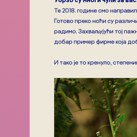
Те 2018. године смо направ
Готово преко ноћи су различи
радимо. Захваљујући тој паж
добар пример фирме која доб
И тако је то кренуло, степени