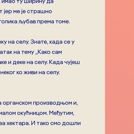
м имао ту ширину да
 јер ме је страшно
толика љубав према томе.
у на селу. Знате, када се у
атак на тему „Како сам
ке и деке на селу. Када чујеш
неког ко живи на селу.
са органском производњом и,
 малом окућницом. Међутим,
два хектара. И тако смо дошли