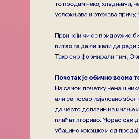
то продам некој хладњачи, не
усложњава и отежава причу, а
Први који ми се придружио би
питао га да ли жели да ради 
Тако смо формирали тим „Орг
Почетак је обично веома те
На самом почетку немаш ника
али се посао изјаловио због 
да често долазим на имање из
плаћати гориво. Морао сам д
убацимо кокошке и од продаје