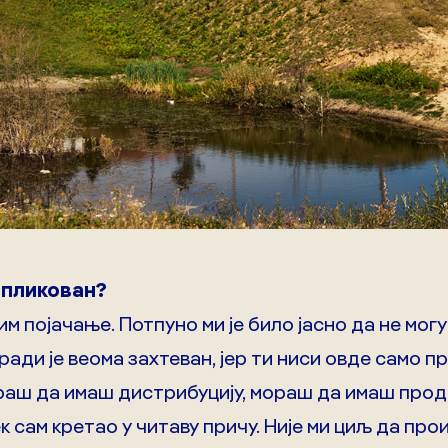
омпликован?
м појачање. Потпуно ми је било јасно да не мог
ради је веома захтеван, јер ти ниси овде само п
раш да имаш дистрибуцију, мораш да имаш продај
ек сам кретао у читаву причу. Није ми циљ да про