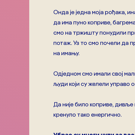
Онда је једна моја рођака, и
да има пуно коприве, багрема
смо на тржишту понудили прво
потаж. Уз то смо почели да п
на имању.
Одједном смо имали свој мали
људи који су желели управо 
Да није било коприве, дивље
кренуло тако енергично.
Убрзо су многи чули за вас