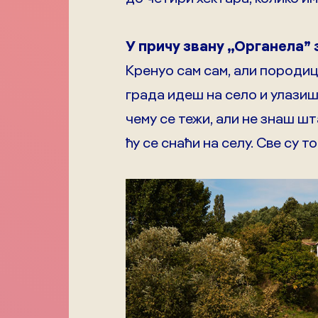
У причу звану „Органела” 
Кренуо сам сам, али породица
града идеш на село и улазиш 
чему се тежи, али не знаш шта
ћу се снаћи на селу. Све су 