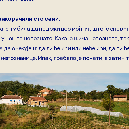
закорачили сте сами.
 је ту била да подржи цео мој пут, што је енорм
у нешто непознато. Како је њима непознато, тако 
 да очекујеш: да ли ће ићи или неће ићи, да ли ћ
то непознанице. Ипак, требало је почети, а затим