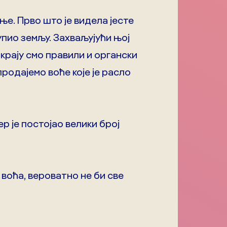
ње. Прво што је видела јесте
купио земљу. Захваљујући њој
 крају смо правили и органски
продајемо воће које је расло
р је постојао велики број
 воћа, вероватно не би све