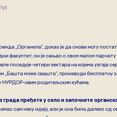
РИ
енда „Органела”, доказ је да снови могу постат
и факултет, он је сањао о свом малом парчету 
вле поседује четири хектара на којима узгаја с
ем „Башта може свашта”, производи бесплатну зд
у у НУРДОР-овим родитељским кућама.
з града пређете у село и започнете органск
имао сам неку идеју, али је она била далеко од о