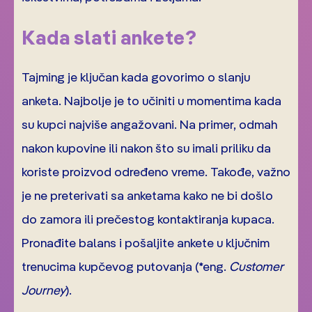
Kada slati ankete?
Tajming je ključan kada govorimo o slanju
anketa. Najbolje je to učiniti u momentima kada
su kupci najviše angažovani. Na primer, odmah
nakon kupovine ili nakon što su imali priliku da
koriste proizvod određeno vreme. Takođe, važno
je ne preterivati sa anketama kako ne bi došlo
do zamora ili prečestog kontaktiranja kupaca.
Pronađite balans i pošaljite ankete u ključnim
trenucima kupčevog putovanja (*eng.
Customer
Journey
).