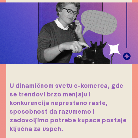
U dinamičnom svetu e-komerca, gde
se trendovi brzo menjaju i
konkurencija neprestano raste,
sposobnost da razumemo i
zadovoljimo potrebe kupaca postaje
ključna za uspeh.