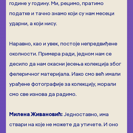
године у годину. Ми, рецимо, пратимо
податке и тачно знамо који су нам месеци
ударни, а који нису.
Наравно, као и увек, постоје непредвиђене
околности. Примера ради, једном нам се
десило да нам окасни јесења колекција због
фелеричног материјала. Иако смо већ имали
урађене фотографије за колекцију, морали
смо све изнова да радимо.
Милена Живановић:
Једноставно, има
ствари на које не можете да утичете. И оно