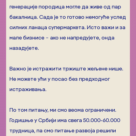
генерације породица могле да живе од пар
бакалница. Сада је то готово немогуће услед
силних ланаца супермаркета. Исто важи и за
мале бизнисе − ако не напредујете, онда
назадујете.
Важно је истражити тржиште жељене нише.
Не можете ући у посао без предходног
истраживања.
По том питању, ми смо веома ограничени.
Годишње у Србији има свега 50.000-60.000
трудница, па смо питање развоја решили