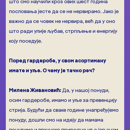
што смо научили кроз ових шест година
пословања јесте да се не нервирамо. Јако је
важно да се човек не нервира, већ да у оно
што ради улије љубав, стрпљење и енергију
коју поседује.
Поред гардеробе, у свом асортиману
имате и уље. О чему је тачно реч?
Милена Живановић:
Да, у нашој понуди,
осим гардеробе, имамо и уље за превенцију
стрија. Будући да сваке године унапређујемо
понуду, дошли смо на идеју да мамама
понудимо и врхунско природно уље јер знам