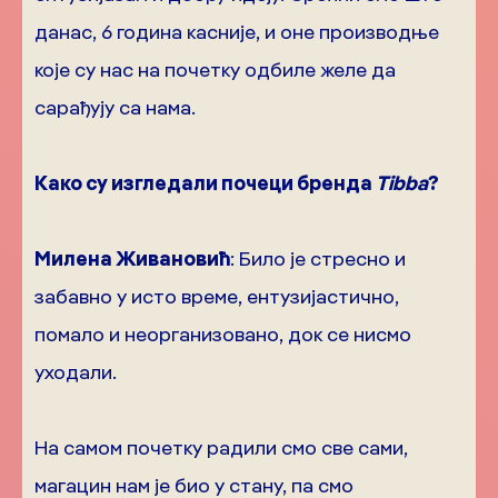
данас, 6 година касније, и оне производње
које су нас на почетку одбиле желе да
сарађују са нама.
Како су изгледали почеци бренда
Tibba
?
Милена
Живановић
: Било је стресно и
забавно у исто време, ентузијастично,
помало и неорганизовано, док се нисмо
уходали.
На самом почетку радили смо све сами,
магацин нам је био у стану, па смо