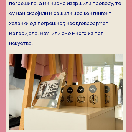
погрешила, а ми нисмо извршили проверу, те
су нам скројили и сашили цео контингент
хеланки од погрешног, неодговарајућег
материјала. Научили смо много из тог
искуства.