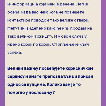
је информација која нам је речена. Леп је
осећај када вас неко кога не познајете
контактира поводом тако велике ствари.
Међутим, видећемо како ће ићи продаја на
тако великом тржишту. И у овом случају
идемо корак по корак. Стрпљење је кључ
успеха.
Велики пажњу посвећујете корисничком
сервису и имате препознатљив и присан
однос са купцима. Колико вам је то
помогло у пословању?