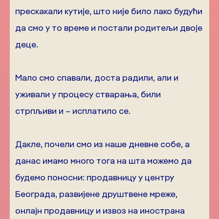
прескакали кутије, што није било лако будући
да смо у то време и постали родитељи двоје
деце.
Мало смо спавали, доста радили, али и
уживали у процесу стварања, били
стрпљиви и – исплатило се.
Дакле, почели смо из наше дневне собе, а
данас имамо много тога на шта можемо да
будемо поносни: продавницу у центру
Београда, развијене друштвене мреже,
онлајн продавницу и извоз на инострана