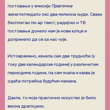
гостовање у емисији
Практична
жена
погледало око два милиона људи. Сваки
бесплатан пи-ар текст, радијско и ТВ
гостовање донело нам је нове купце и
допринело да се за нас чује.
Истовремено, изнела сам две трудноће (у
току две календарске године) у различитим
периодима године, па сам знала и каква је
одећа потребна будућим мамама.
Дакле, то моје практично искуство је било
веома драгоцено.