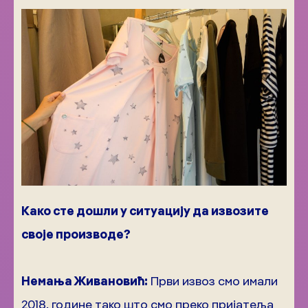
Како сте дошли у ситуацију да извозите
своје производе?
Немања Живановић:
Први извоз смо имали
2018. године тако што смо преко пријатеља