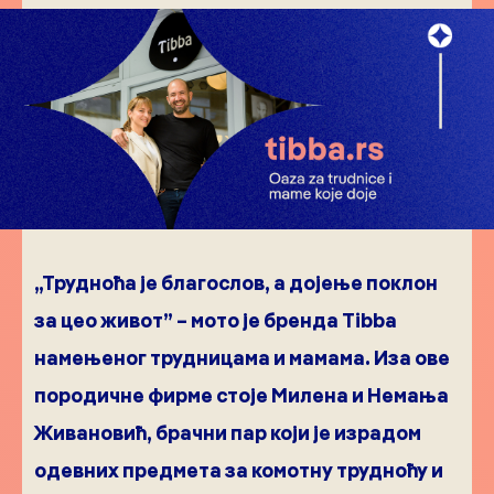
„Трудноћа је благослов, а дојење поклон
за цео живот” – мото је бренда Tibba
намењеног трудницама и мамама. Иза ове
породичне фирме стоје Милена и Немања
Живановић, брачни пар који је израдом
одевних предмета за комотну трудноћу и