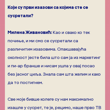
Који су први изазови са којима сте се
сусретали?
Милена Живановић:
Као и свако ко тек
почиње, и ми смо се сусретали са
различитим изазовима. Олакшавајућа
околност јесте била што сам ја из маркетинг
и пи-ар бранше и нисам ушла у овај посао
без јасног циља. Знала сам шта желим и како
да то постигнем.
Све моје бивше колеге су нам максимално
изашле у сусрет, те је, рецимо, наше прво ТВ