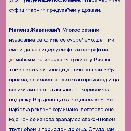
суфицитарним предузећем у држави.
Милена Живановић:
Упркос разним
изазовима са којима се сусрећемо, да − ми
смо и даље лидер у својој категорији на
домаћем и регионалном тржишту. Разлог
томе лежи у чињеници да смо почели међу
првима, да имамо квалитетан производ и да
велики акценат стављамо на корисничку
подршку. Верујемо да су задовољне маме
најбоља реклама коју имамо, поготово оне
које нам се изнова враћају са сваком новом
трудноћом и периодом дојења. Отуда нам