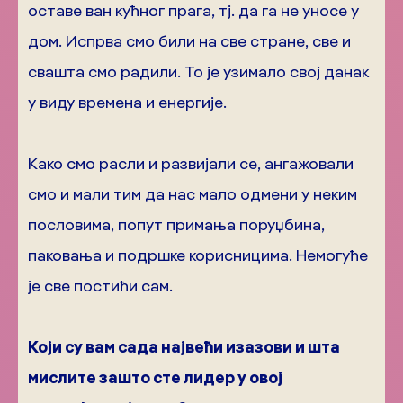
оставе ван кућног прага, тј. да га не уносе у
дом. Испрва смо били на све стране, све и
свашта смо радили. То је узимало свој данак
у виду времена и енергије.
Како смо расли и развијали се, ангажовали
смо и мали тим да нас мало одмени у неким
пословима, попут примања поруџбина,
паковања и подршке корисницима. Немогуће
је све постићи сам.
Који су вам сада највећи изазови и шта
мислите зашто сте лидер у овој