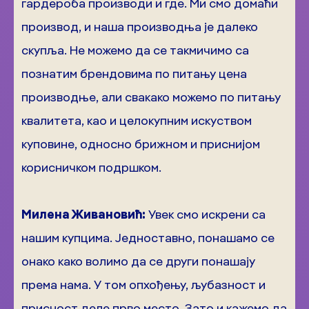
гардероба производи и где. Ми смо домаћи
производ, и наша производња је далеко
скупља. Не можемо да се такмичимо са
познатим брендовима по питању цена
производње, али свакако можемо по питању
квалитета, као и целокупним искуством
куповине, односно брижном и приснијом
корисничком подршком.
Милена Живановић:
Увек смо искрени са
нашим купцима. Једноставно, понашамо се
онако како волимо да се други понашају
према нама. У том опхођењу, љубазност и
присност деле прво место. Зато и кажемо да