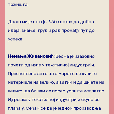
тржишта.
Драго ми је што је
Tibba
доказ да добра
идеја, знање, труд и рад пронађу пут до
успеха.
Немања Живановић:
Веома је изазовно
почети од нуле у текстилној индустрији.
Првенствено зато што морате да купите
материјале на велико, а затим и да шијете на
велико, да би вам се посао уопште исплатио.
И,грешке у текстилној индустрији скупо се
плаћају. Сећам се да је једном производња