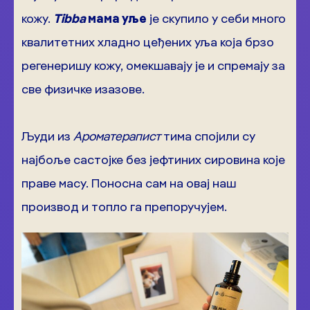
кожу.
Tibba
мама уље
је скупило у себи много
квалитетних хладно цеђених уља која брзо
регенеришу кожу, омекшавају је и спремају за
све физичке изазове.
Људи из
Ароматерапист
тима спојили су
најбоље састојке без јефтиних сировина које
праве масу. Поносна сам на овај наш
производ и топло га препоручујем.