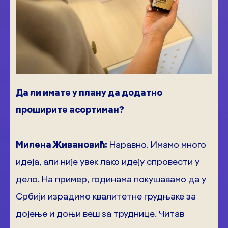
Да ли имате у плану да додатно
проширите асортиман?
Милена Живановић:
Наравно. Имамо много
идеја, али није увек лако идеју спровести у
дело. На пример, годинама покушавамо да у
Србији израдимо квалитетне грудњаке за
дојење и доњи веш за труднице. Читав