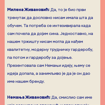
Милена Живановић:
Да, то је био први
тренутак да дословно нисам имала шта да
обучем. Та потреба се интезивирала када
сам почела да дојим сина. Једноставно, на
нашем тржишту нисам могла да нађем
квалитетну, модерну трудничку гардеробу,
па потом и гардеробу за дојење.
Презентовала сам Немањи идеју, њему се
идеја допала, а занимљиво је да је он дао
име нашем бренду.
Немања Живановић:
Да, смислио сам име