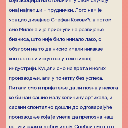
које асоцира на стомачић, у овом случају
онај најлепши − труднички. Лого нам је
урадио дизајнер Стефан Коковић, а потом
смо Милена и ја прионули на развијање
бизниса, што није било нимало лако, с
обзиром на то да нисмо имали никакве
контакте ни искуства у текстилној
индустрији. Куцали смо на врата многих
производњи, али у почетку без успеха.
Питали смо и пријатеље да ли познају некога
ко би нам сашио малу количину артикала, и
сасвим спонтално дошли до одговарајуће
производње која је умела да препозна наш
ентузијазам и добру идеју. Срећни смо што