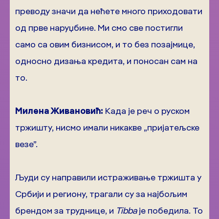
преводу значи да нећете много приходовати
од прве наруџбине. Ми смо све постигли
само са овим бизнисом, и то без позајмице,
односно дизања кредита, и поносан сам на
то.
Милена Живановић:
Када је реч о руском
тржишту, нисмо имали никакве „пријатељске
везе”.
Људи су направили истраживање тржишта у
Србији и региону, трагали су за најбољим
брендом за труднице, и
Tibba
је победила. То