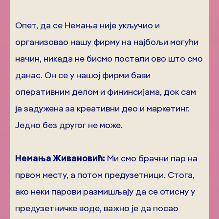
Опет, да се Немања није укључио и
организовао нашу фирму на најбољи могући
начин, никада не бисмо постали ово што смо
данас. Он се у нашој фирми бави
оперативним делом и фининсијама, док сам
ја задужена за креативни део и маркетинг.
Једно без другог не може.
Немања Живановић:
Ми смо брачни пар на
првом месту, а потом предузетници. Стога,
ако неки парови размишљају да се отисну у
предузетничке воде, важно је да посао