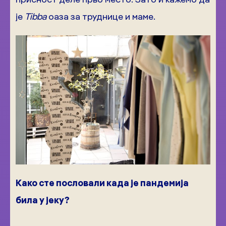
је
Tibba
оаза за труднице и маме.
Како сте пословали када је пандемија
била у јеку?