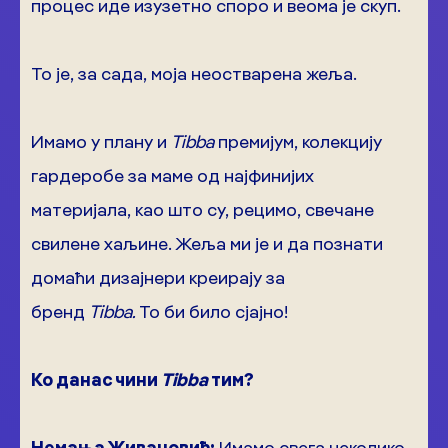
процес иде изузетно споро и веома је скуп.
То је, за сада, моја неостварена жеља.
Имамо у плану и
Tibba
премијум, колекцију
гардеробе за маме од најфинијих
материјала, као што су, рецимо, свечане
свилене хаљине. Жеља ми је и да познати
домаћи дизајнери креирају за
бренд
Tibba.
То би било сјајно!
Ко данас чини
Tibba
тим?
Немања Живановић:
Имамо свега неколико