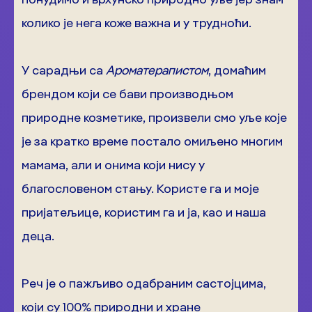
колико је нега коже важна и у трудноћи.
У сарадњи са
Ароматерапистом
, домаћим
брендом који се бави производњом
природне козметике, произвели смо уље које
је за кратко време постало омиљено многим
мамама, али и онима који нису у
благословеном стању. Користе га и моје
пријатељице, користим га и ја, као и наша
деца.
Реч је о пажљиво одабраним састојцима,
који су 100% природни и хране