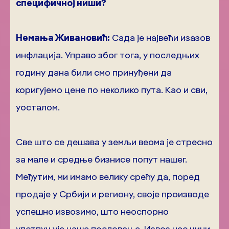
специфичној ниши?
Немања Живановић:
Сада је највећи изазов
инфлација. Управо због тога, у последњих
годину дана били смо принуђени да
коригујемо цене по неколико пута. Као и сви,
уосталом.
Све што се дешава у земљи веома је стресно
за мале и средње бизнисе попут нашег.
Међутим, ми имамо велику срећу да, поред
продаје у Србији и региону, своје производе
успешно извозимо, што неоспорно
употпуњује наше пословање. Извоз нас чини