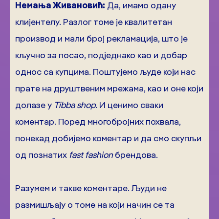
Немања Живановић:
Да, имамо одану
клијентелу. Разлог томе је квалитетан
производ и мали број рекламација, што је
кључно за посао, подједнако као и добар
однос са купцима. Поштујемо људе који нас
прате на друштвеним мрежама, као и оне који
долазе у
Tibba shop
. И ценимо сваки
коментар. Поред многобројних похвала,
понекад добијемо коментар и да смо скупљи
од познатих
fast fashion
брендова.
Разумем и такве коментаре. Људи не
размишљају о томе на који начин се та