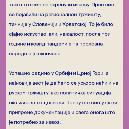
тако што смо се окренули извозу. Прво смо
се појавили на регионалном тржишту,
тачније у Словенији и Хрватској. То је било
сјајно искуство, али, нажалост, после три
године и ковид пандемије та пословна
сарадња је окончана.
Успешно радимо у Србији и Црној Гори, а
најновија вест је да ћемо се ускоро наћи и на
руском тржишту, ако политичка ситуација
око извоза то дозволи. Тренутно смо у фази
припреме документације и свега онога што
је потребно за извоз.