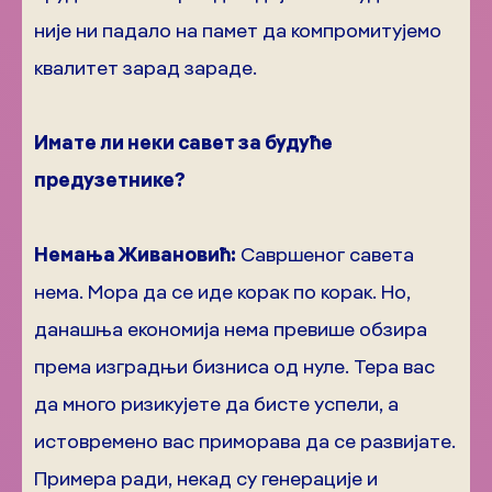
није ни падало на памет да компромитујемо
квалитет зарад зараде.
Имате ли неки савет за будуће
предузетнике?
Немања Живановић:
Савршеног савета
нема. Мора да се иде корак по корак. Но,
данашња економија нема превише обзира
према изградњи бизниса од нуле. Тера вас
да много ризикујете да бисте успели, а
истовремено вас приморава да се развијате.
Примера ради, некад су генерације и