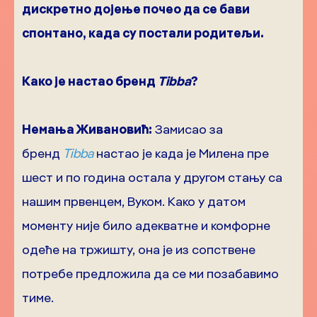
дискретно дојење почео да се бави
спонтано, када су постали родитељи.
Како је настао бренд
Tibba
?
Немања Живановић:
Замисао за
бренд
Tibba
настао је када је Милена пре
шест и по година остала у другом стању са
нашим првенцем, Вуком. Како у датом
моменту није било адекватне и комфорне
одеће на тржишту, она је из сопствене
потребе предложила да се ми позабавимо
тиме.