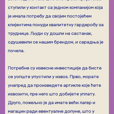
ступили у контакт са једном компанијом која
је имала потребу да својим постојећем
клијентима понуди квалитетну гардеробу за
труднице. Људи су дошли на састанак,
одушевили се нашим брендом, и сарадња је
почела.
Потребне су извесне инвестиције да бисте
се уопште упустили у извоз. Прво, морате
унапред да произведете артикле које ћете
извозити, пре него што добијете уплату.
Друго, пожељно је да имате већи лагер и
магацин ради евентуалне допуне, што у