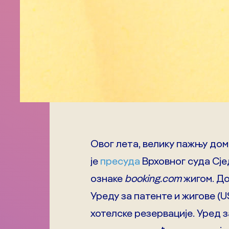
Овог лета, велику пажњу дом
је
пресуда
Врховног суда Сј
ознаке
booking.com
жигом. До
Уреду за патенте и жигове (
хотелске резервације. Уред 