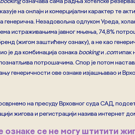
booking
означава сама радња хотелске резервац
зује на онлајн и комерцијални карактер те актив
а генерична. Незадовољна одлуком Уреда, холан
према истраживањима јавног мњења, 74,8% потр
ренд (жигом заштићену ознаку), а не као генери
ио је да комбинација ознака
booking
и
.com
ипак н
познатљива потрошачима. Спор је потом наста
тању генеричности ове ознаке изјашњавао и Врх
осврнемо на пресуду Врховног суда САД, подсет
цији жигова и регистрацији назива интернет до
е ознаке се не могу штитити жи