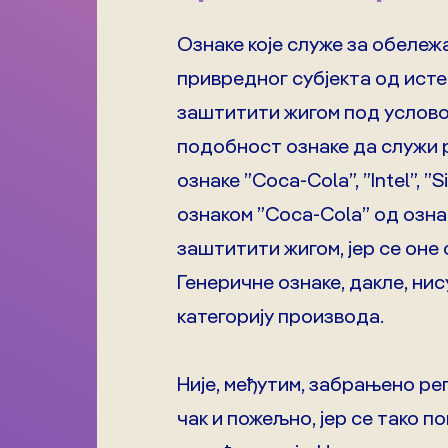
Ознаке које служе за обележ
привредног субјекта од исте
заштитити жигом под условом
подобност ознаке да служи р
ознаке ”Coca-Cola”, ”Intel”
ознаком ”Coca-Cola” од ознак
заштитити жигом, јер се оне 
Генеричне ознаке, дакле, ни
категорију производа.
Није, међутим, забрањено рег
чак и пожељно, јер се тако п