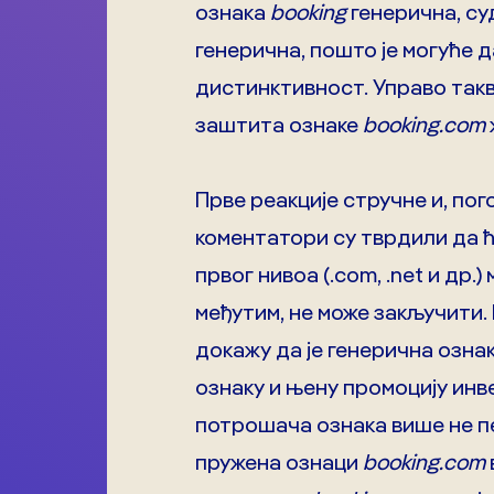
ознака
booking
генерична, су
генерична, пошто је могуће 
дистинктивност. Управо такв
заштита ознаке
booking.com
Прве реакције стручне и, пог
коментатори су тврдили да ћ
првог нивоа (.com, .net и др
међутим, не може закључити.
докажу да је генерична ознак
ознаку и њену промоцију инв
потрошача ознака више не пер
пружена ознаци
booking.com