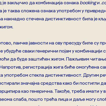
д је закључио да комбинација ознака
booking
и
.c
да је таква сложена ознака употребом у привред
а накнадно стечена дистинктивност била је кљ
жигом.
отово, лаичке јавности на ову пресуду биле су п
е убудуће сваки генерични појам у комбинацији
.) моћи да буде заштићен жигом. Пажљивим читање
 Напротив, регистрација жига биће омогућена сам
а употребом стекла дистинктивност. Другим речи
естирали значајна средства како би постигли да
ципира као генерична. Такође, треба имати у ви
веома слаба, пошто трећа лица и даље могу сл