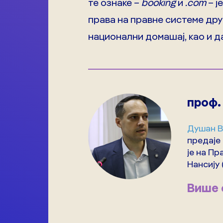
те ознаке –
booking
и
.com
– ј
права на правне системе дру
национални домашај, као и д
проф.
Душан В
предаје
је на Пр
Нансију 
Више 