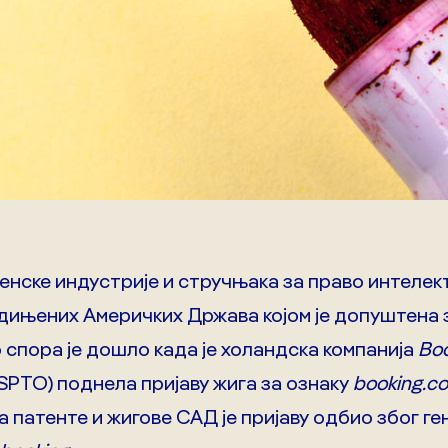
енске индустрије и стручњака за право интелек
едињених Америчких Држава којом је допуштена
 спора је дошло када је холандска компанија
Bo
USPTO) поднела пријаву жига за ознаку
booking.c
за патенте и жигове САД је пријаву одбио због 