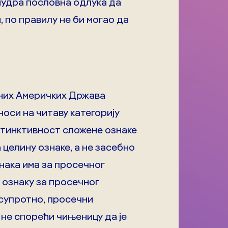
 мудра пословна одлука да
и, по правилу не би могао да
ених Америчких Држава
носи на читаву категорију
истинктивност сложене ознаке
а целину ознаке, а не засебно
знака има за просечног
 ознаку за просечног
 супротно, просечни
 не спорећи чињеницу да је