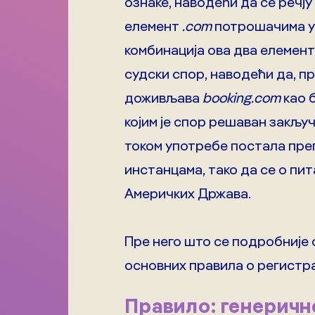
ознаке, наводећи да се речју
елемент
.com
потрошачима ука
комбинација ова два елемент
судски спор, наводећи да, 
доживљава
booking.com
као б
којим је спор решаван закључ
током употребе постала пре
инстанцама, тако да се о пи
Америчких Држава.
Пре него што се подробније 
основних правила о регистра
Правило: генеричн