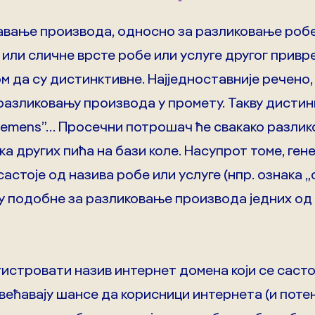
авање производа, односно за разликовање робе 
 или сличне врсте робе или услуге другог привре
 да су дистинктивне. Најједноставније речено
азликовању производа у промету. Такву дистинк
, ”Siemens”… Просечни потрошач ће свакако разл
а других пића на бази коле. Насупрот томе, ген
састоје од назива робе или услуге (нпр. ознака 
су подобне за разликовање производа једних од д
истровати назив интернет домена који се састоји
овећавају шансе да корисници интернета (и поте