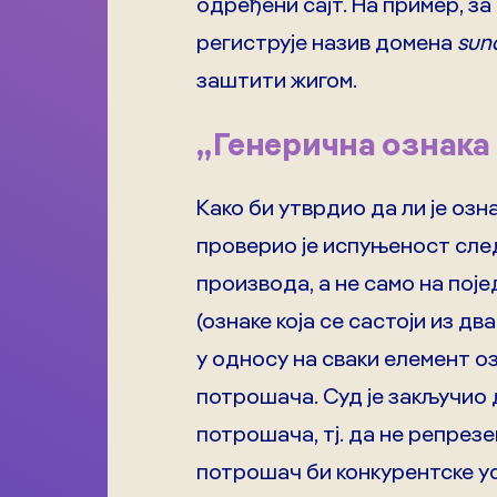
одређени сајт. На пример, з
региструје назив домена
sunc
заштити жигом.
„Генерична ознака 
Како би утврдио да ли је озн
проверио је испуњеност следе
производа, а не само на пој
(ознаке која се састоји из д
у односу на сваки елемент оз
потрошача. Суд је закључио
потрошача, тј. да не репрез
потрошач би конкурентске у