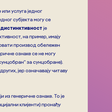
или услуга једног
дног субјекта могу се
,
дистинктивност
је
тивност, на пример, имају
иковати производ обележен
еричне ознаке се не могу
„сунцобран” за сунцобране).
ругих, јер означавају читаву
 из генеричне ознаке. То је
нцијални клијенти) пронађу