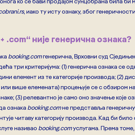
а онога ко се бави продајом сунцобрана била би
obrani.rs
, иако ту исту ознаку, због генеричност
+ .com“ није генерична ознака?
ака
booking.com
генерична, Врховни суд Сједињ
ћа три критеријума: (1) генерична ознака се од
едини елемент из те категорије производа; (2) д
ва или више елемената) процењује се с обзиром н
наке; (3) релевантно је само оно значење које о
 да ознака
booking.com
не представља генеричну
ентује читаву категорију производа. Кад би било
слуге називао
booking.com
услугама. Према томе,