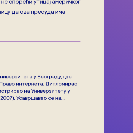
, не спорећи утицај америчког
ницу да ова пресуда има
ниверзитета у Београду, где
и Право интернета. Дипломирао
гистрирао на Универзитету у
007). Усавршавао се на...