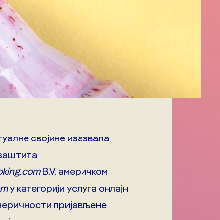
туалне својине изазвала
 заштита
oking.com
B.V. америчком
om
у категорији услуга онлајн
генеричности пријављене