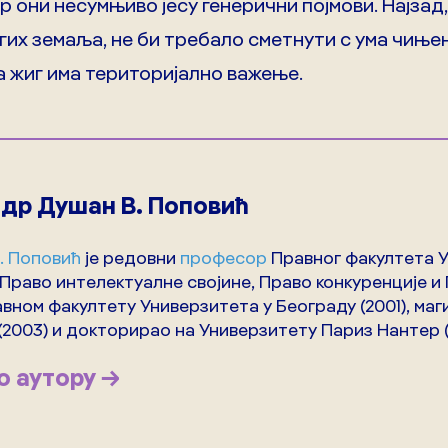
ер они несумњиво јесу генерични појмови. Најзад
гих земаља, не би требало сметнути с ума чиње
а жиг има територијално важење.
 др Душан В. Поповић
. Поповић
је редовни
професор
Правног факултета У
 Право интелектуалне својине, Право конкуренције 
авном факултету Универзитета у Београду (2001), ма
(2003) и докторирао на Универзитету Париз Нантер (2
о аутору →