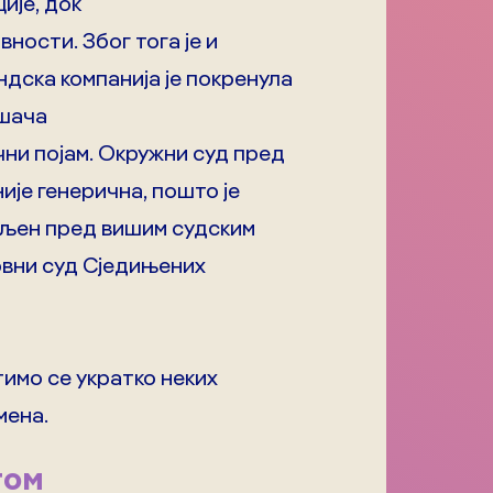
ије, док
ности. Због тога је и
дска компанија је покренула
ошача
чни појам. Окружни суд пред
ије генерична, пошто је
вљен пред вишим судским
овни суд Сједињених
имо се укратко неких
мена.
гом