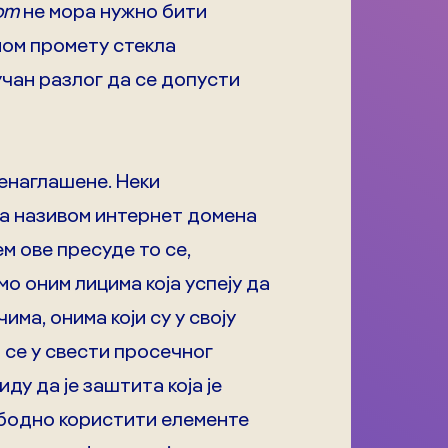
om
не мора нужно бити
ном промету стекла
учaн разлог да се допусти
ренаглашене. Неки
 са називом интернет домена
м ове пресуде то се,
о оним лицима која успеју да
ма, онима који су у своју
 се у свести просечног
ду да је заштита која је
ободно користити елементе