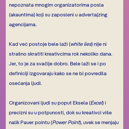
nepoznata mnogim organizatorima posla
(akauntima) koji su zaposleni u advertajzing
agencijama.
Kad već postoje bele laži (
white lies
) nije ni
strašno skratiti kreativcima rok nekoliko dana.
Jer, to je za svačije dobro. Bele laži se i po
definiciji izgovaraju kako se ne bi povredila
osećanja ljudi.
Organizovani ljudi su poput Eksela (
Excel
) i
precizni su u potpunosti, dok su kreativci više
nalik Pauer pointu (
Power Point
), uvek se menjaju