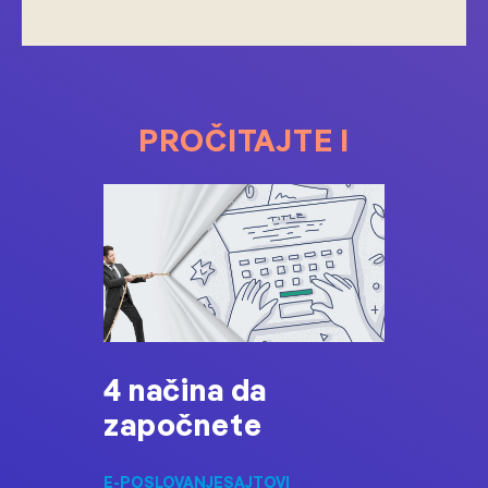
PROČITAJTE I
4 načina da
započnete
E-POSLOVANJE
SAJTOVI