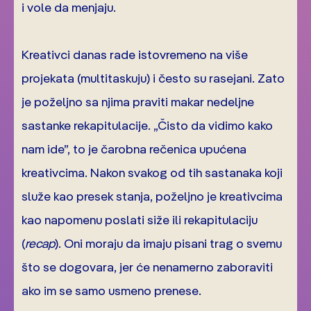
i vole da menjaju.
Kreativci danas rade istovremeno na više
projekata (multitaskuju) i često su rasejani. Zato
je poželjno sa njima praviti makar nedeljne
sastanke rekapitulacije. „Čisto da vidimo kako
nam ide”, to je čarobna rečenica upućena
kreativcima. Nakon svakog od tih sastanaka koji
služe kao presek stanja, poželjno je kreativcima
kao napomenu poslati siže ili rekapitulaciju
(
recap
). Oni moraju da imaju pisani trag o svemu
što se dogovara, jer će nenamerno zaboraviti
ako im se samo usmeno prenese.