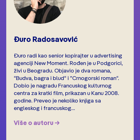
Đuro Radosavović
Đuro radi kao senior kopirajter u advertising
agenciji New Moment. Rođen je u Podgorici,
živi u Beogradu. Objavio je dva romana,
“Budva, bagra i blud“ i ”Crnogorski roman“.
Dobio je nagradu Francuskog kulturnog
centra za kratki film, prikazan u Kanu 2008.
godine. Preveo je nekoliko knjiga sa
engleskog i francuskog...
Više o autoru →