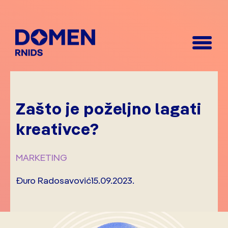
Zašto je poželjno lagati
kreativce?
MARKETING
Đuro Radosavović
15.09.2023.