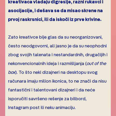
kreativaca vladaju digresije, razni rukavci i
asocijacije, i dešava se da misao skrene na
prvoj raskrsnici, ili da iskoči iz prve krivine.
Zato kreativce bije glas da su neorganizovani,
često neodgovorni, ali jasno je da su neophodni
zbog svojih talenata i nestandardnih, drugačijih i
nekonvencionalnih ideja i razmišljanja (
out of the
box
). To što neki dizajneri na desktopu svog
računara imaju milion ikonica, to ne znači da nisu
fantastični i talentovani dizajneri i da neće
isporučiti savršeno rešenje za bilbord,
Instagram post ili neku animaciju.