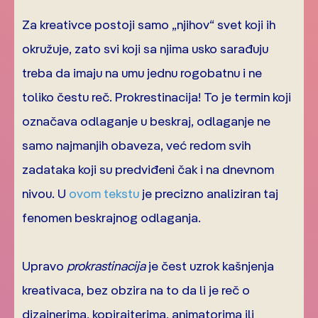
Za kreativce postoji samo „njihov“ svet koji ih
okružuje, zato svi koji sa njima usko sarađuju
treba da imaju na umu jednu rogobatnu i ne
toliko čestu reč. Prokrestinacija! To je termin koji
označava odlaganje u beskraj, odlaganje ne
samo najmanjih obaveza, već redom svih
zadataka koji su predviđeni čak i na dnevnom
nivou. U
ovom tekstu
je precizno analiziran taj
fenomen beskrajnog odlaganja.
Upravo
prokrastinacija
je čest uzrok kašnjenja
kreativaca, bez obzira na to da li je reč o
dizajnerima, kopirajterima, animatorima ili