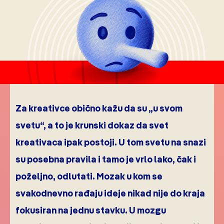
Za kreativce obično kažu da su „u svom
svetu“, a to je krunski dokaz da svet
kreativaca ipak postoji. U tom svetu na snazi
su posebna pravila i tamo je vrlo lako, čak i
poželjno, odlutati. Mozak u kom se
svakodnevno rađaju ideje nikad nije do kraja
fokusiran na jednu stavku. U mozgu