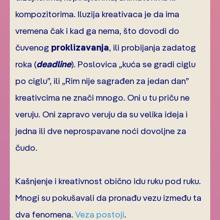
kompozitorima. Iluzija kreativaca je da ima
vremena čak i kad ga nema, što dovodi do
čuvenog
proklizavanja
, ili probijanja zadatog
roka (
deadline
). Poslovica „kuća se gradi ciglu
po ciglu”, ili „Rim nije sagrađen za jedan dan”
kreativcima ne znači mnogo. Oni u tu priču ne
veruju. Oni zapravo veruju da su velika ideja i
jedna ili dve neprospavane noći dovoljne za
čudo.
Kašnjenje i kreativnost obično idu ruku pod ruku.
Mnogi su pokušavali da pronađu vezu između ta
dva fenomena.
Veza postoji
.