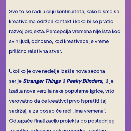
Sve to se radi u cilju kontinuiteta, kako bismo sa
kreativcima održali kontakt i kako bi se pratio
razvoj projekta. Percepcija vremena nije ista kod
svih ljudi, odnosno, kod kreativaca je vreme
prilično relativna stvar.
Ukoliko je ove nedelje izašla nova sezona
serije
Stranger Things
ili
Peaky Blinders
, ili je
izašla nova verzija neke popularne igrice, vrlo
verovatno da će kreativci prvo ispratiti taj
sadržaj, a za posao će reći „ima vremena”.
Odlagaće finalizaciju projekta do poslednjeg
trenutka, odnosno dok ne upadnu u cajtnot.