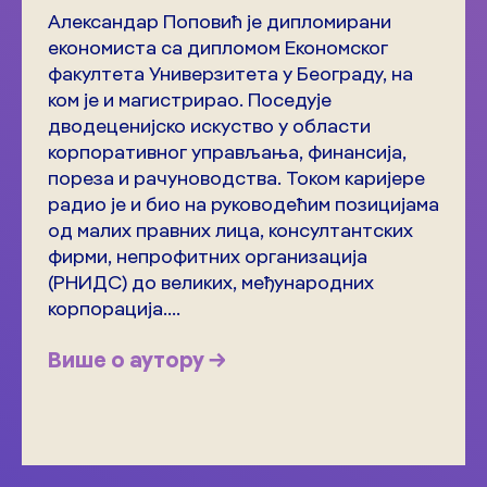
Александар Поповић је дипломирани
економиста са дипломом Економског
факултета Универзитета у Београду, на
ком је и магистрирао. Поседује
дводеценијско искуство у области
корпоративног управљања, финансија,
пореза и рачуноводства. Током каријере
радио је и био на руководећим позицијама
од малих правних лица, консултантских
фирми, непрофитних организација
(РНИДС) до великих, међународних
корпорација....
Више о аутору →