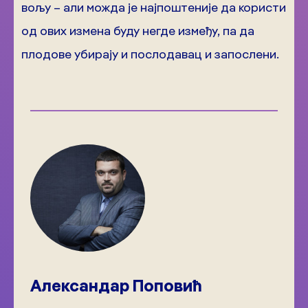
вољу – али можда је најпоштеније да користи
од ових измена буду негде између, па да
плодове убирају и послодавац и запослени.
Александар Поповић