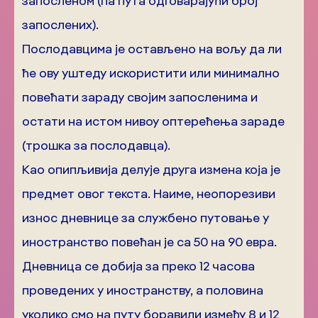
запосленом (па пута одговарајући број
запослених).
Послодавцима је остављено на вољу да ли
ће ову уштеду искористити или минимално
повећати зараду својим запосленима и
остати на истом нивоу оптерећења зараде
(трошка за послодавца).
Као опипљивија делује друга измена која је
предмет овог текста. Наиме, неопорезиви
износ дневнице за службено путовање у
иностранство повећан је са 50 на 90 евра.
Дневница се добија за преко 12 часова
проведених у иностранству, а половина
уколико смо на путу боравили између 8 и 12