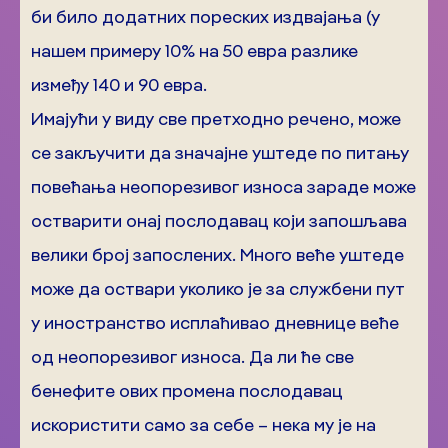
би било додатних пореских издвајања (у
нашем примеру 10% на 50 евра разлике
између 140 и 90 евра.
Имајући у виду све претходно речено, може
се закључити да значајне уштеде по питању
повећања неопорезивог износа зараде може
остварити онај послодавац који запошљава
велики број запослених. Много веће уштеде
може да оствари уколико је за службени пут
у иностранство исплаћивао дневнице веће
од неопорезивог износа. Да ли ће све
бенефите ових промена послодавац
искористити само за себе – нека му је на