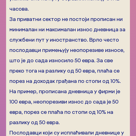
часова.
За приватни сектор не постоји прописан ни
минималан ни максималан износ дневница за
службени пут у иностранство. Врло често
послодавци примењују неопорезиве износе,
што је до сада износило 50 евра. За све
преко тога на разлику од 50 евра, плаћа се
порез на доходак грађана по стопи од 10%.
На пример, прописана дневница у фирми је
100 евра, неопорезиви износ до сада је 50
евра, порез се плаћа по стопи од 10% на
разлику од 50 евра.
Послодавци који су исплаћивали дневнице у