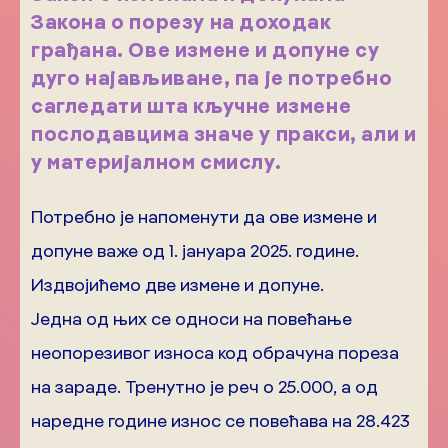
Закона о порезу на доходак
грађана. Ове измене и допуне су
дуго најављиване, па је потребно
сагледати шта кључне измене
послодавцима значе у пракси, али и
у материјалном смислу.
Потребно је напоменути да ове измене и
допуне важе од 1. јануара 2025. године.
Издвојићемо две измене и допуне.
Једна од њих се односи на повећање
неопорезивог износа код обрачуна пореза
на зараде. Тренутно је реч о 25.000, а од
наредне године износ се повећава на 28.423