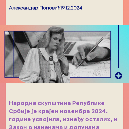
Александар Поповић
19.12.2024.
Народна скупштина Републике
Србије је крајем новембра 2024.
године усвојила, између осталих, и
Закон о изменама и допунама