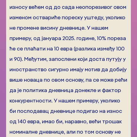
износу већем од до сада неопорезивог овом
изменом оствариће пореску уштеду, уколико
не промене висину дневнице. У нашем
примеру, од јануара 2025. године, 10% пореза
ће се плаћати на 10 евра (разлика између 100
и 90). Међутим, запослени који доста путују у
иностранство сигурно имају мотив да добију
више новаца по овом основу, па се може рећи
да је политика дневница донекле и фактор
конкурентности. У нашем примеру, уколико
би послодавац дневнице подигао на износ
од 140 евра, имао би, наравно, већи трошак
номиналне дневнице, али по том основу не