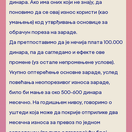
динара. Ако има оних који не знају, да
поновимо да се овај износ користи (као
умањење) код утврђивања основице за
обрачун пореза на зараде.
Да претпоставимо да је нечија плата 100.000
динара, па да сагледамо и ефекте ове
промене (уз остале непромењене услове).
Укупно оптерећење основне зараде, услед
повећања неопорезивог износа зараде,
било би мање за око 500-600 динара
месечно. На годишњем нивоу, говоримо о
уштеди која може да покрије отприлике два
месечна износа за превоз по једном