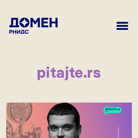
pitajte.rs