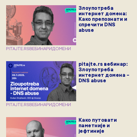
Злоупотреба
интернет домена:
Како препознати и
спречити DNS
abuse
PITAJTE.RS
ВЕБИНАРИ
ДОМЕНИ
pitajte.rs вебинар:
Злоупотреба
интернет домена –
DNS abuse
PITAJTE.RS
ВЕБИНАРИ
ДОМЕНИ
Како путовати
паметније и
јефтиније