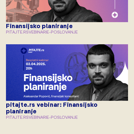
Finansijsko planiranje
PITAJTE.RS
VEBINARI
E-POSLOVANJE
pitajte.rs vebinar: Finansijsko
planiranje
PITAJTE.RS
VEBINARI
E-POSLOVANJE