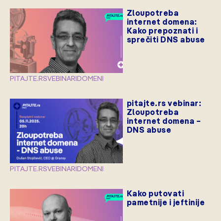
Zloupotreba
internet domena:
Kako prepoznati i
sprečiti DNS abuse
PITAJTE.RS
VEBINARI
DOMENI
pitajte.rs vebinar:
Zloupotreba
internet domena –
DNS abuse
PITAJTE.RS
VEBINARI
DOMENI
Kako putovati
pametnije i jeftinije