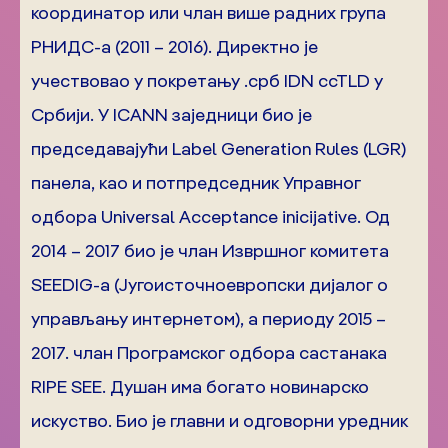
координатор или члан више радних група
РНИДС-а (2011 – 2016). Директно је
учествовао у покретању .срб IDN ccTLD у
Србији. У ICANN заједници био је
председавајући Label Generation Rules (LGR)
панела, као и потпредседник Управног
одбора Universal Acceptance inicijative. Од
2014 – 2017 био је члан Извршног комитета
SEEDIG-a (Југоисточноевропски дијалог о
управљању интернетом), а периоду 2015 –
2017. члан Програмског одбора састанака
RIPE SEE. Душан има богато новинарско
искуство. Био је главни и одговорни уредник