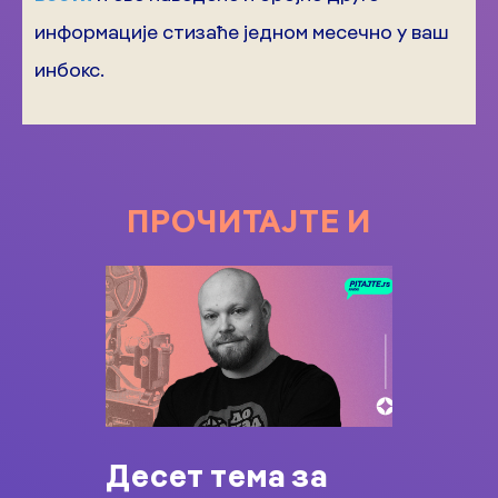
информације стизаће једном месечно у ваш
инбокс.
ПРОЧИТАЈТЕ И
Десет тема за