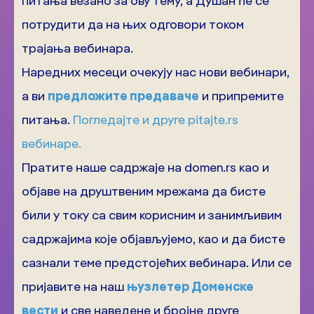
питања везано за ову тему, а Душан ће се
потрудити да на њих одговори током
трајања вебинара.
Наредних месеци очекују нас нови вебинари,
а ви
предложите предаваче
и припремите
питања.
Погледајте и друге pitajte.rs
вебинаре.
Пратите наше садржаје на domen.rs као и
објаве на друштвеним мрежама да бисте
били у току са свим корисним и занимљивим
садржајима које објављујемо, као и да бисте
сазнали теме предстојећих вебинара. Или се
пријавите на наш
њузлетер Доменске
вести
и све наведене и бројне друге