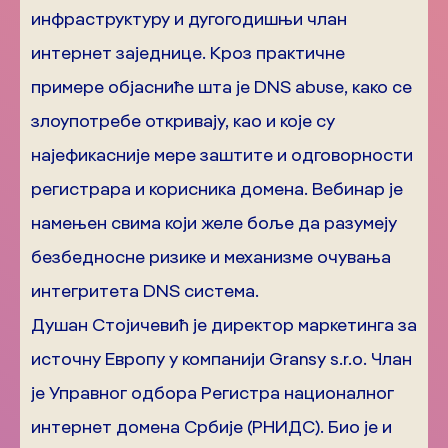
инфраструктуру и дугогодишњи члан
интернет заједнице. Кроз практичне
примере објасниће шта је DNS abuse, како се
злоупотребе откривају, као и које су
најефикасније мере заштите и одговорности
регистрара и корисника домена. Вебинар је
намењен свима који желе боље да разумеју
безбедносне ризике и механизме очувања
интегритета DNS система.
Душан Стојичевић је директор маркетинга за
источну Европу у компанији Gransy s.r.o. Члан
је Управног одбора Регистра националног
интернет домена Србије (РНИДС). Био је и