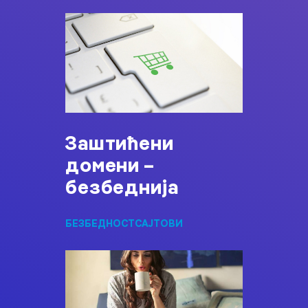
Заштићени
домени –
безбеднија
БЕЗБЕДНОСТ
САЈТОВИ