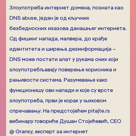
Злоупотреба интернет домена, позната као
DNS abuse, један је од кључних
безбедносних изазова данашњег интернета.
Од фишинг напада, малвера, до крађе
идентитета и ширења дезинформација –
DNS може постати алат у рукама оних који
злоупотребљавају поверење корисника и
рањивости система. Разумевање како
функционишу ови напади и које су врсте
злоупотреба, први је корак у њиховом
спречавању. На предстојећем pitajte.rs
вебинару говориће Душан Стојићевић, CEO
@ Gransy, експерт за интернет