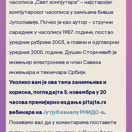
часописа „Свет компјутера“ – најстаријег
компјутерског часописа у земљама бивше
Југославије. Почео је као аутор – стручни
сарадник у часопису 1987. године, постао
уредник рубрике 2003, а главни и одговорни
уредник 2005. године. Душан Стојичевић је
инжењер електронике и члан Савеза
инжењера и техничара Србије.
Уколико вам је ова тема занимњива и
корисна, погледајте 5. новембра у 20
часова премијерно издање pitajte.rs
вебинара на
Јутјуб каналу РНИДС-а
.
Позивамо вас да у коментарима поставите