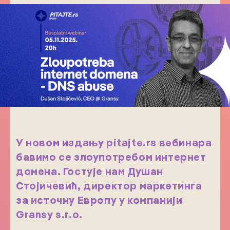
У новом издању pitajte.rs вебинара
бавимо се злоупотребом интернет
домена. Гостује нам Душан
Стојичевић, директор маркетинга
за источну Европу у компанији
Gransy s.r.o.