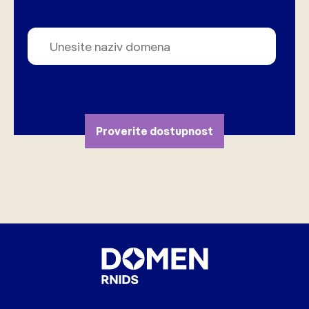
Proverite dostupnost