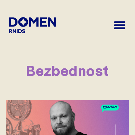
Bezbednost