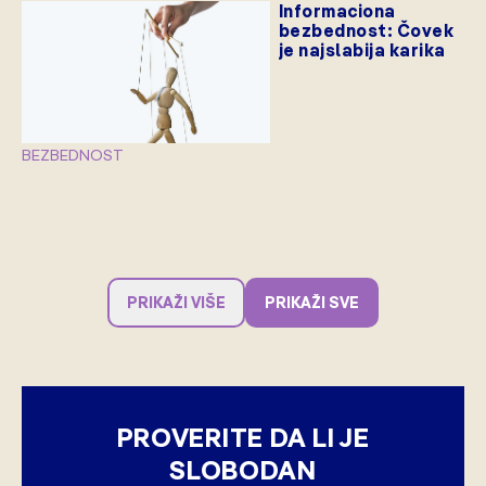
Informaciona
bezbednost: Čovek
je najslabija karika
BEZBEDNOST
PRIKAŽI VIŠE
PRIKAŽI SVE
PROVERITE DA LI JE
SLOBODAN