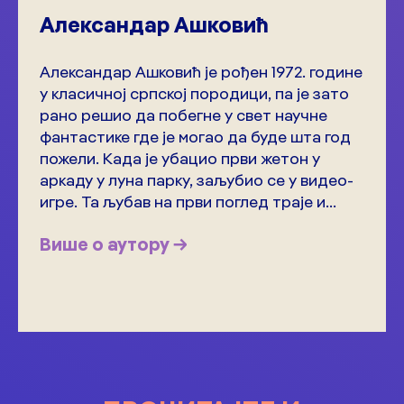
Александар Ашковић
Александар Ашковић је рођен 1972. године
у класичној српској породици, па је зато
рано решио да побегне у свет научне
фантастике где је могао да буде шта год
пожели. Када је убацио први жетон у
аркаду у луна парку, заљубио се у видео-
игре. Та љубав на први поглед траје и...
Више о аутору →