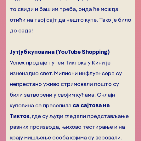
то свиди и баш им треба, онда ће можда
отићи на твој сајт да нешто купе. Тако је било
до сада!
Јутјуб куповина (YouTube Shopping)
Успех продаје путем Тиктока у Кини је
изненадио свет.
Милиони инфлуенсера су
непрестано уживо стримовали пошто су
били затворени у својим кућама. Онлајн
куповина се преселила
са
сајтова на
Тикток
, где су људи гледали представљање
разних производа, њихово тестирање и на
крају мишљење особа којима су веровали.