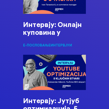
Интервју: Онлајн
куповина у
Е-ПОСЛОВАЊЕ
ИНТЕРВЈУИ
Интервју: Јутјуб
оптимизација, 5