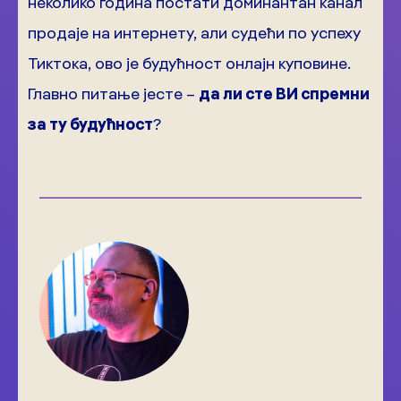
неколико година постати доминантан канал
продаје на интернету, али судећи по успеху
Тиктока, ово је будућност онлајн куповине.
Главно питање јесте –
да ли сте ВИ спремни
за ту будућност
?