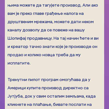
њима можете да тагујете производ. Али ако
вам је преко главе грађење налога на
друштвеним мрежама, можете дати неком
каналу дозволу да се повеже на вашу
Шопифај продавницу. На тај начин ћете и ви
и креатор тачно знати које је производе он
продао и колико новца треба да му
исплатите.
Тренутни пилот програм омогућава да у
Америци купите производ директно са
Јутјуба, док у свим осталим земљама, када
кликнете на плаћање, бивате послати на