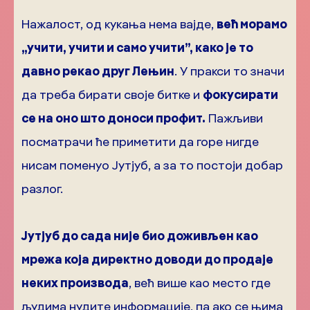
Нажалост, од кукања нема вајде,
већ морамо
„учити, учити и само учити”, како је то
давно рекао друг Лењин
. У пракси то значи
да треба бирати своје битке и
фокусирати
се на оно што доноси профит.
Пажљиви
посматрачи ће приметити да горе нигде
нисам поменуо Јутјуб, а за то постоји добар
разлог.
Јутјуб до сада није био доживљен као
мрежа која директно доводи до продаје
неких производа
, већ више као место где
људима нудите информације, па ако се њима