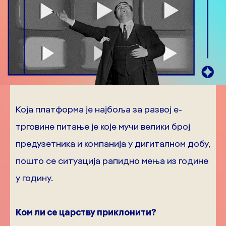
Која платформа је најбоља за развој е-
трговине питање је које мучи велики број
предузетника и компанија у дигиталном добу,
пошто се ситуација рапидно мења из године
у годину.
Ком ли се царству приклонити?