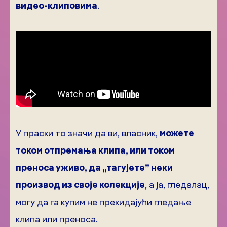
видео-клиповима
.
У праски то значи да ви, власник,
можете
током отпремања клипа, или током
преноса уживо, да „тагујете” неки
производ из своје колекције
, а ја, гледалац,
могу да га купим не прекидајући гледање
клипа или преноса.