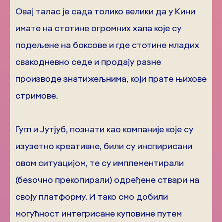
Овај талас је сада толико велики да у Кини
имате на стотине огромних хала које су
подељене на боксове и где стотине младих
свакодневно седе и продају разне
производе знатижељнима, који прате њихове
стримове.
Гугл и Јутјуб, познати као компаније које су
изузетно креативне, били су инспирисани
овом ситуацијом, те су имплементирали
(безочно прекопирали) одређене ствари на
своју платформу. И тако смо добили
могућност интегрисане куповине путем