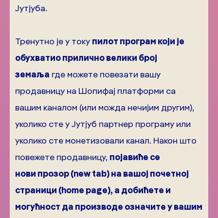
Јутјуба.
Тренутно је у току
пилот програм који је
обухватио прилично велики број
земаља
где можете повезати вашу
продавницу на Шопифај платформи са
вашим каналом (или можда нечијим другим),
уколико сте у Јутјуб партнер програму или
уколико сте монетизовали канал. Након што
повежете продавницу,
појавиће се
нови
прозор (
new
tab) на вашој почетној
страници (home page), а добићете и
могућност да производе означите у вашим