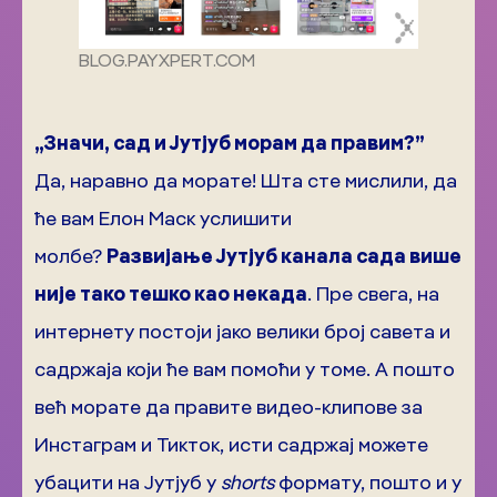
BLOG.PAYXPERT.COM
„Значи, сад и Јутјуб морам да правим?”
Да, наравно да морате! Шта сте мислили, да
ће вам Елон Маск услишити
молбе?
Развијање Јутјуб канала сада више
није тако тешко као некада
. Пре свега, на
интернету постоји јако велики број савета и
садржаја који ће вам помоћи у томе. А пошто
већ морате да правите видео-клипове за
Инстаграм и Тикток, исти садржај можете
убацити на Јутјуб у
shorts
формату, пошто и у