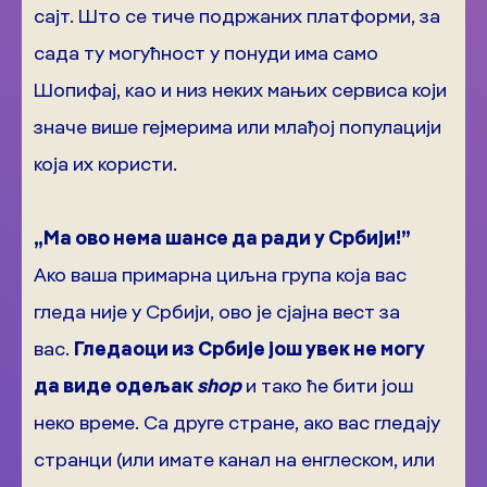
сајт. Што се тиче подржаних платформи, за
сада ту могућност у понуди има само
Шопифај, као и низ неких мањих сервиса који
значе више гејмерима или млађој популацији
која их користи.
„Ма ово нема шансе да ради у Србији!”
Ако ваша примарна циљна група која вас
гледа није у Србији, ово је сјајна вест за
вас.
Гледаоци из Србије још увек не могу
да виде одељак
shop
и тако ће бити још
неко време. Са друге стране, ако вас гледају
странци (или имате канал на енглеском, или