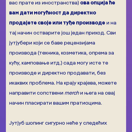
вас прате из иностранства)
ова опција ће
вам дати могућност да директно
продајете своје или туђе производе
и на
тај начин остварите још један приход. Сви
јутјубери који се баве рецензијама
производа (техника, козметика, опрема за
кућу, камповање итд.) сада могу исте те
производе и директно продавати, без
икаквих проблема. На крају крајева, можете
направити сопствени
merch
и њега на овај
начин пласирати вашим пратиоцима.
Јутјуб шопинг сигурно неће у следећих