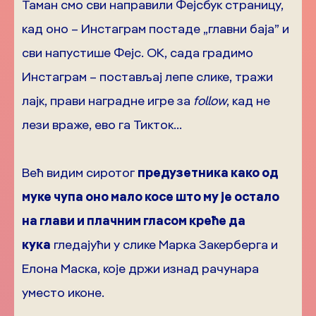
Таман смо сви направили Фејсбук страницу,
кад оно – Инстаграм постаде „главни баја” и
сви напустише Фејс. ОК, сада градимо
Инстаграм – постављај лепе слике, тражи
лајк, прави наградне игре за
follow
, кад не
лези враже, ево га Тикток…
Већ видим сиротог
предузетника како од
муке чупа оно мало косе што му је остало
на глави и плачним гласом креће да
кука
гледајући у слике Марка Закерберга и
Елона Маска, које држи изнад рачунара
уместо иконе.