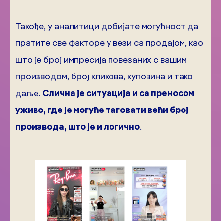
Такође, у аналитици добијате могућност да
пратите све факторе у вези са продајом, као
што је број импресија повезаних с вашим
производом, број кликова, куповина и тако
даље.
Слична је ситуација и са преносом
уживо, где је могуће таговати већи број
производа, што је и логично
.