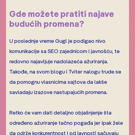
Gde možete pratiti najave
budućih promena?
U poslednje vreme Gugl je podigao nivo
komunikacije sa SEO zajednicom i javnošću, te
redovno najavljuje nadolazeća ažuriranja.
Takođe, na svom blogu i Tviter nalogu trude se
da pomognu vlasnicima sajtova da lakše
savladaju izazove nastupajućih promena.
Retko će vam dati detaljno objašnjenje šta
određeno ažuriranje tačno pogađa jer ipak žele
da održe konkurentnost i od javnosti sačuvaju