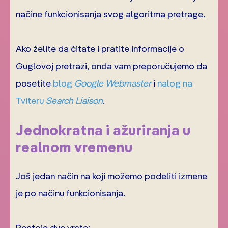
načine funkcionisanja svog algoritma pretrage.
Ako želite da čitate i pratite informacije o
Guglovoj pretrazi, onda vam preporučujemo da
posetite
blog
Google Webmaster
i
nalog na
Tviteru
Search Liaison
.
Jednokratna i ažuriranja u
realnom vremenu
Još jedan način na koji možemo podeliti izmene
je po načinu funkcionisanja.
Postoje dve vrste: