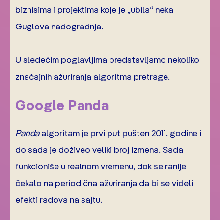
biznisima i projektima koje je „ubila“ neka
Guglova nadogradnja.
U sledećim poglavljima predstavljamo nekoliko
značajnih ažuriranja algoritma pretrage.
Google Panda
Panda
algoritam je prvi put pušten 2011. godine i
do sada je doživeo veliki broj izmena. Sada
funkcioniše u realnom vremenu, dok se ranije
čekalo na periodična ažuriranja da bi se videli
efekti radova na sajtu.