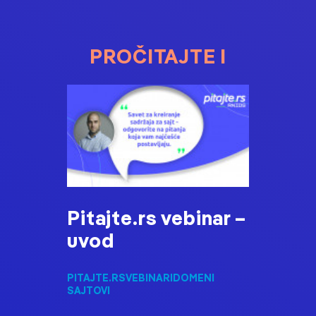
PROČITAJTE I
Pitajte.rs vebinar –
uvod
PITAJTE.RS
VEBINARI
DOMENI
SAJTOVI