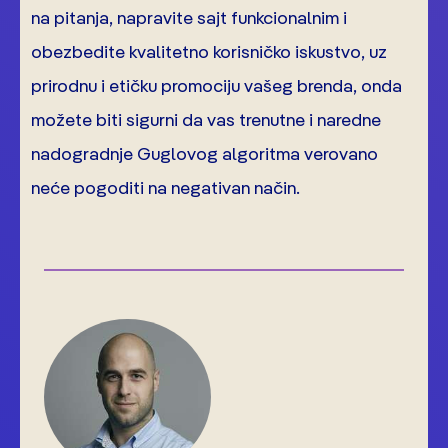
na pitanja, napravite sajt funkcionalnim i
obezbedite kvalitetno korisničko iskustvo, uz
prirodnu i etičku promociju vašeg brenda, onda
možete biti sigurni da vas trenutne i naredne
nadogradnje Guglovog algoritma verovano
neće pogoditi na negativan način.