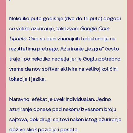
Nekoliko puta godišnje (dva do tri puta) dogodi
se veliko ažuriranje, takozvani
Google Core
Update
. Ovo su dani značajnih turbulencija na
rezultatima pretrage. Ažuriranje „jezgra” često
traje i po nekoliko nedelja jer je Guglu potrebno
vreme da nov softver aktivira na velikoj količini
lokacija i jezika.
Naravno, efekat je uvek individualan. Jedno
ažuriranje donese pad nekom/izvesnom broju
sajtova, dok drugi sajtovi nakon istog ažuriranja
dožive skok pozicija i poseta.