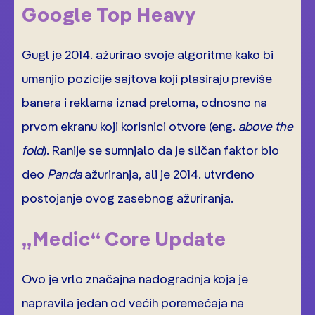
Google Top Heavy
Gugl je 2014. ažurirao svoje algoritme kako bi
umanjio pozicije sajtova koji plasiraju previše
banera i reklama iznad preloma, odnosno na
prvom ekranu koji korisnici otvore (eng.
above the
fold
). Ranije se sumnjalo da je sličan faktor bio
deo
Panda
ažuriranja, ali je 2014. utvrđeno
postojanje ovog zasebnog ažuriranja.
„Medic“ Core Update
Ovo je vrlo značajna nadogradnja koja je
napravila jedan od većih poremećaja na