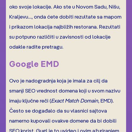
oko svoje lokacije. Ako ste u Novom Sadu, Nišu,
Kraljevu…, onda ćete dobiti rezultate sa mapom
i prikazom lokacija najbližih restorana. Rezultati
su potpuno različiti u zavisnosti od lokacije
odakle radite pretragu.
Google EMD
Ovo je nadogradnja koja je imala za cilj da
smanji SEO vrednost domena koji u svom nazivu
imaju ključne reči (
Exact Match Domain
, EMD).
Često se događalo da su vlasnici sajtova
namerno kupovali ovakve domene da bi dobili
SEO korist. Gugl je to uvideo i ovim ažuriranjem