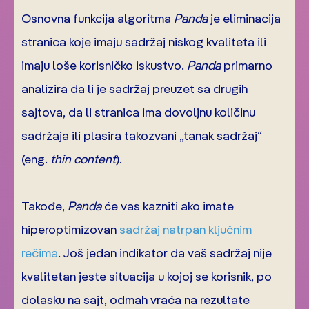
Osnovna funkcija algoritma
Panda
je eliminacija
stranica koje imaju sadržaj niskog kvaliteta ili
imaju loše korisničko iskustvo.
Panda
primarno
analizira da li je sadržaj preuzet sa drugih
sajtova, da li stranica ima dovoljnu količinu
sadržaja ili plasira takozvani „tanak sadržaj“
(eng.
thin content
).
Takođe,
Panda
će vas kazniti ako imate
hiperoptimizovan
sadržaj natrpan ključnim
rečima
. Još jedan indikator da vaš sadržaj nije
kvalitetan jeste situacija u kojoj se korisnik, po
dolasku na sajt, odmah vraća na rezultate