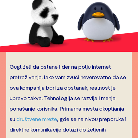
Gugl želi da ostane lider na polju internet
pretraživanja. Iako vam zvuči neverovatno da se
ova kompanija bori za opstanak, realnost je
upravo takva. Tehnologija se razvija i menja
ponašanje korisnika. Primarna mesta okupljanja
su
društvene mreže
, gde se na nivou preporuka i
direktne komunikacije dolazi do željenih