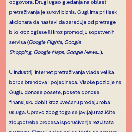
odgovora. Drugi ugao gledanja na oblast
pretraživanja je surovi biznis. Gugl ima pritisak
akcionara da nastavi da zarađuje od pretrage
bilo kroz oglase ili kroz promociju sopstvenih
servisa (
Google Flights
,
Google
Shopping
,
Google Maps
,
Google News
…).
U industriji internet pretraživanja vlada velika
borba brendova i pojedinaca. Visoke pozicije na
Guglu donose posete, posete donose
finansijsku dobit kroz uvećanu prodaju roba i
usluga. Upravo zbog toga se javljaju različite
zloupotrebe procesa isporučivanja rezultata