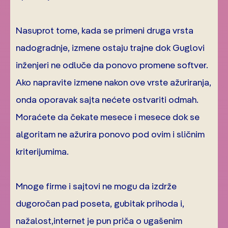
Nasuprot tome, kada se primeni druga vrsta
nadogradnje, izmene ostaju trajne dok Guglovi
inženjeri ne odluče da ponovo promene softver.
Ako napravite izmene nakon ove vrste ažuriranja,
onda oporavak sajta nećete ostvariti odmah.
Moraćete da čekate mesece i mesece dok se
algoritam ne ažurira ponovo pod ovim i sličnim
kriterijumima.
Mnoge firme i sajtovi ne mogu da izdrže
dugoročan pad poseta, gubitak prihoda i,
nažalost,internet je pun priča o ugašenim