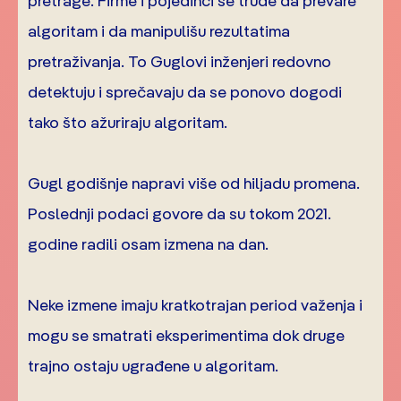
pretrage. Firme i pojedinci se trude da prevare
algoritam i da manipulišu rezultatima
pretraživanja. To Guglovi inženjeri redovno
detektuju i sprečavaju da se ponovo dogodi
tako što ažuriraju algoritam.
Gugl godišnje napravi više od hiljadu promena.
Poslednji podaci govore da su tokom 2021.
godine radili osam izmena na dan.
Neke izmene imaju kratkotrajan period važenja i
mogu se smatrati eksperimentima dok druge
trajno ostaju ugrađene u algoritam.