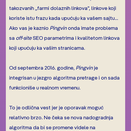
takozvanih „farmi dolaznih linkova”, linkove koji
koriste istu frazu kada upućuju ka vašem sajtu…
Ako vas je kaznio
Pingvin
onda imate problema
sa
off-site
SEO parametrima i kvalitetom linkova
koji upućuju ka vašim stranicama.
Od septembra 2016. godine,
Pingvin
je
integrisan u jezgro algoritma pretrage i on sada
funkcioniše u realnom vremenu.
To je odlična vest jer je oporavak moguć
relativno brzo. Ne čeka se nova nadogradnja
algoritma da bi se promene videle na