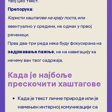
твој цео текст.
Препорука
:
Користи хаштагове на крају поста
, или
евентуално у средини, не одмах у првој
реченици.
Прва два-три реда нека буду фокусирана на
задржавање пажње
, не на навигацију ка
нечему ван твог садржаја.
Када је најбоље
прескочити хаштагове
Када је текст личне природе или је
намењен интерној комуникацији са