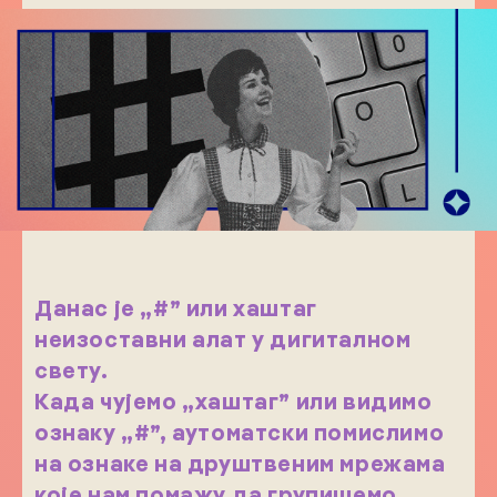
Данас је „#” или хаштаг
неизоставни алат у дигиталном
свету.
Када чујемо „хаштаг” или видимо
ознаку „#”, аутоматски помислимо
на ознаке на друштвеним мрежама
које нам помажу да групишемо