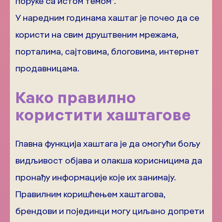
поруке са истом темом”.
У наредним годинама хаштаг је почео да се
користи на свим друштвеним мрежама,
порталима, сајтовима, блоговима, интернет
продавницама.
Како правилно
користити хаштагове
Главна функција хаштага је да омогући бољу
видљивост објава и олакша корисницима да
пронађу информације које их занимају.
Правилним коришћењем хаштагова,
брендови и појединци могу циљано допрети