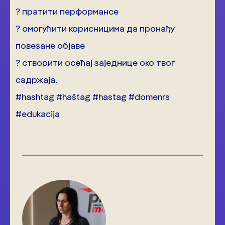
? пратити перформансе
? омогућити корисницима да пронађу
повезане објаве
? створити осећај заједнице око твог
садржаја.
#hashtag #haštag #hastag #domenrs
#edukacija