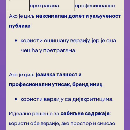
претрагама
професионално
Ако је циљ
максималан домет и укљученост
публике
:
користи ошишану верзију, јер је она
чешћа у претрагама.
Ако је циљ
језичка тачност и
професионални утисак, бренд имиџ
:
користи верзију са дијакритицима.
Идеално решење за
озбиљне садржаје
:
користи обе верзије, ако простор и смисао