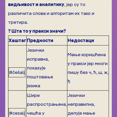
видљивост и аналитику
, јер су то
различита слова и алгоритам их тако и
третира.
?
Шта то у пракси значи?
Хаштаг
Предности
Недостаци
Језички
Мање коришћена
исправна,
у пракси јер многи
показује
#češalj
пишу без ч, ћ, ш, ж,
поштовање
ђ
језика
Шире
Језички
распрострањена,
неправилна,
#cesalj
чешћа у
делује мање