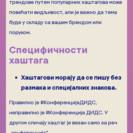
трендове путем популарних хаштагова може
повећати видљивост, али је важно да тема
буде у складу са вашим брендом или
поруком.
Специфичности
хаштага
Хаштагови морају да се пишу без
размака и специјалних знакова.
Правилно је #КонференцијаДИДС,
неправилно је #Конференција ДИДС. У
другом сличају хаштаг је везан само за реч
„конференција”.