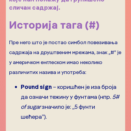
сличан садржај.
Историја тага (#)
Пре него што је постао симбол повезивања
садржаја на друштвеним мрежама, знак „#” је
у америчком енглеском имао неколико
различитих назива и употреба:
Pound sign
– коришћен је иза броја
да означи тежину у фунтама (нпр.
5#
of sugar
значило је: „5 фунти
шећера”).