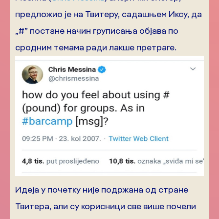
предложио је на Твитеру, садашњем Иксу, да
„#” постане начин груписања објава по
сродним темама ради лакше претраге.
Идеја у почетку није подржана од стране
Твитера, али су корисници све више почели