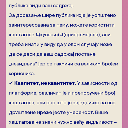
публика види ваш садржај.
За досезање шире публике која је уопштено
заинтересована за тему, можете користити
хаштагове #(кување) #(припремајела), али
треба имати у виду да у овом случају може
да се деси да ваш садржај постане
„невидљив” јер се такмичи са великим бројем
корисника.
✔
Квалитет, не квантитет.
У зависности од
платформе, различит је и препоручени број
хаштагова, али оно што је заједничко за све
друштвене мреже јесте умереност. Више
хаштагова не значи нужно већу видљивост –