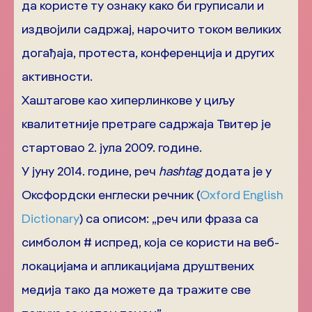
да користе ту ознаку како би груписали и
издвојили садржај, нарочито током великих
догађаја, протеста, конференција и других
активности.
Хаштагове као хиперлинкове у циљу
квалитетније претраге садржаја Твитер је
стартовао 2. јула 2009. године.
У јуну 2014. године, реч
hashtag
додата је у
Оксфордски енглески речник (
Oxford English
Dictionary
) са описом: „реч или фраза са
симболом # испред, која се користи на веб-
локацијама и апликацијама друштвених
медија тако да можете да тражите све