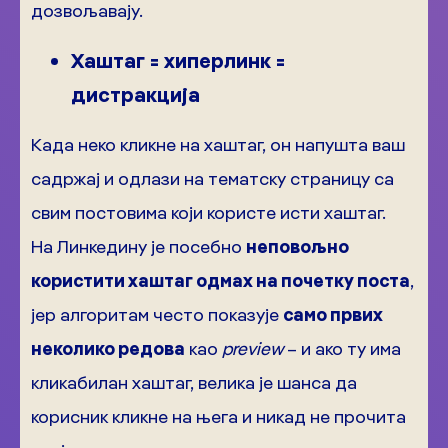
дозвољавају.
Хаштаг = хиперлинк =
дистракција
Када неко кликне на хаштаг, он напушта ваш
садржај и одлази на тематску страницу са
свим постовима који користе исти хаштаг.
На Линкедину је посебно
неповољно
користити хаштаг одмах на почетку поста
,
јер алгоритам често показује
само првих
неколико редова
као
preview
– и ако ту има
кликабилан хаштаг, велика је шанса да
корисник кликне на њега и никад не прочита