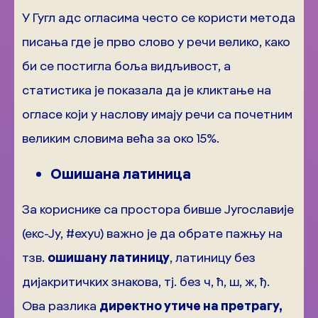
У Гугл адс огласима често се користи метода
писања где је прво слово у речи велико, како
би се постигла боља видљивост, а
статистика је показала да је кликтање на
огласе који у наслову имају речи са почетним
великим словима већа за око 15%.
Ошишана латиница
За кориснике са простора бивше Југославије
(екс-Ју, #exyu) важно је да обрате пажњу на
тзв.
ошишану латиницу
, латиницу без
дијакритичких знакова, тј. без ч, ћ, ш, ж, ђ.
Ова разлика
директно утиче на претрагу,