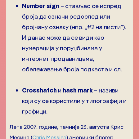
Number sign
– стављао се испред
броја да означи редослед или
бројчану ознаку (нпр. „#2 на листи”).
И данас може да се види као
нумерација у поруџбинама у
интернет продавницама,
обележавање броја подкаста и сл.
Crosshatch
и
hash mark
– називи
који су се користили у типографији и
графици.
Лета 2007. године, тачније 23. августа Крис
Месина (
Chris Messina
) амерички блогер,