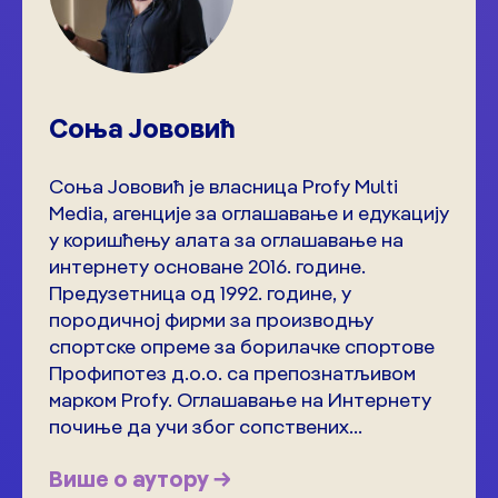
Соња Јововић
Соња Јововић је власница Profy Multi
Меdia, агенције за оглашавање и едукацију
у коришћењу алата за оглашавање на
интернету основане 2016. године.
Предузетница од 1992. године, у
породичној фирми за производњу
спортске опреме за борилачке спортове
Профипотез д.о.о. са препознатљивом
марком Profy. Оглашавање на Интернету
почиње да учи због сопствених...
Више о аутору →