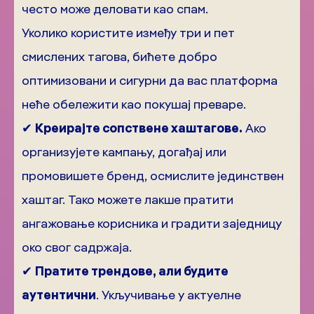
често може деловати као спам.
Уколико користите између три и пет
смислених тагова, бићете добро
оптимизовани и сигурни да вас платформа
неће обележити као покушај преваре.
✔
Креирајте сопствене хаштагове.
Ако
организујете кампању, догађај или
промовишете бренд, осмислите јединствен
хаштаг. Тако можете лакше пратити
ангажовање корисника и градити заједницу
око свог садржаја.
✔
Пратите трендове, али будите
аутентични
. Укључивање у актуелне