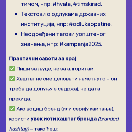
тимом, нпр: #hvala, #timskirad.
Текстови о одлукама државних
институција, нпр: #odlukaopstine.
Неодређени тагови уопштеног
значења, нпр: #kampanja2025.
Практични савети за крај
Пиши за људе, не за алгоритам.
Хаштаг не сме деловати наметнуто – он
треба да допуњује садржај, не да га
прекида.
Ако водиш бренд (или серију кампања),
користи
увек исти хаштаг бренда
(branded
hashtag)
– тако ћеш: