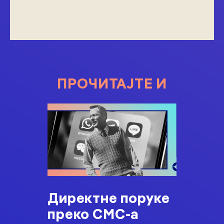
ПРОЧИТАЈТЕ И
Директне поруке
преко СМС-а