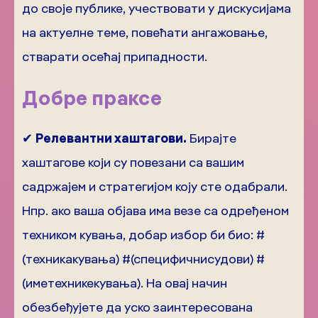
до своје публике, учествовати у дискусијама
на актуелне теме, повећати ангажовање,
стварати осећај припадности.
Добре праксе
✔
Релевантни хаштагови.
Бирајте
хаштагове који су повезани са вашим
садржајем и стратегијом коју сте одабрали.
Нпр. ако ваша објава има везе са одређеном
техником кувања, добар избор би био: #
(техникакувања) #(специфичнисудови) #
(иметехникекувања). На овај начин
обезбеђујете да уско заинтересована