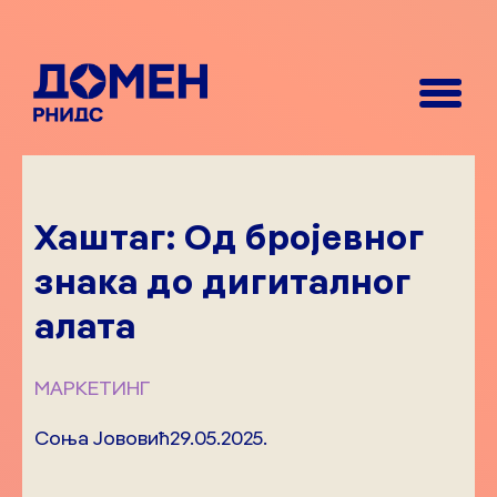
Хаштаг: Од бројевног
знака до дигиталног
алата
МАРКЕТИНГ
Соња Јововић
29.05.2025.