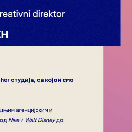
er студија, са којом смо
шњим агенцијским и
 од
Nike
и
Walt Disney
до