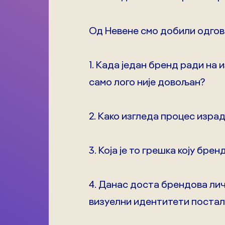
Од Невене смо добили одгов
1. Када један бренд ради на 
само лого није довољан?
2. Како изгледа процес изра
3. Која је то грешка коју бр
4. Данас доста брендова лич
визуелни идентитети постал