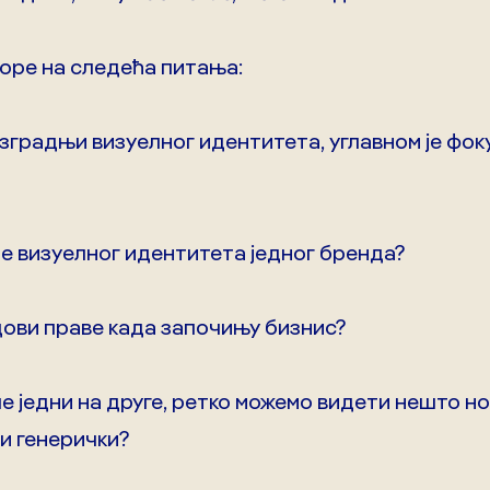
оре на следећа питања:
изградњи визуелног идентитета, углавном је фок
де визуелног идентитета једног бренда?
ендови праве када започињу бизнис?
е једни на друге, ретко можемо видети нешто нов
и генерички?