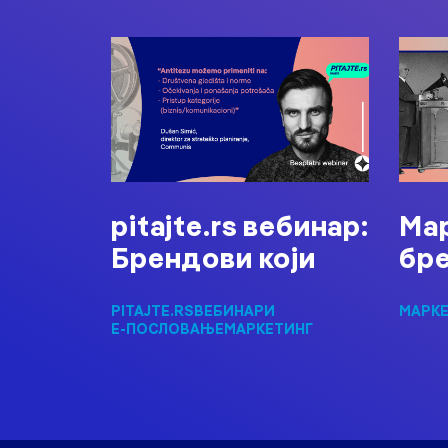
pitajte.rs вебинар:
Мар
Брендови који
бре
PITAJTE.RS
ВЕБИНАРИ
МАРК
Е-ПОСЛОВАЊЕ
МАРКЕТИНГ