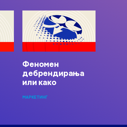
и
Феномен
дебрендирања
или како
МАРКЕТИНГ