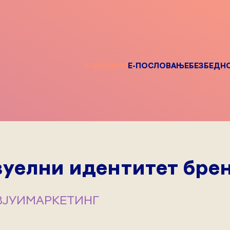
Е-ВОДИЧИ
Е-ПОСЛОВАЊЕ
БЕЗБЕДН
зуелни идентитет бре
ВЈУИ
МАРКЕТИНГ