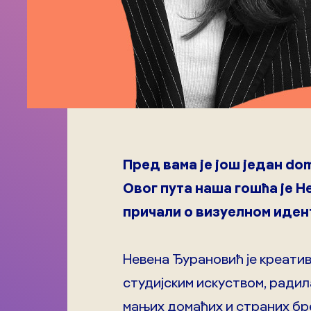
Пред вама је још један dom
Овог пута наша гошћа је Н
причали о визуелном иден
Невена Ђурановић је креати
студијским искуством, радила
мањих домаћих и страних бр