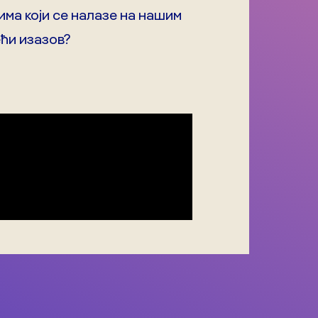
ма који се налазе на нашим
ећи изазов?