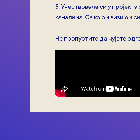
5. Учествовала си у пројекту
каналима. Са којом визијом с
Не пропустите да чујете одг