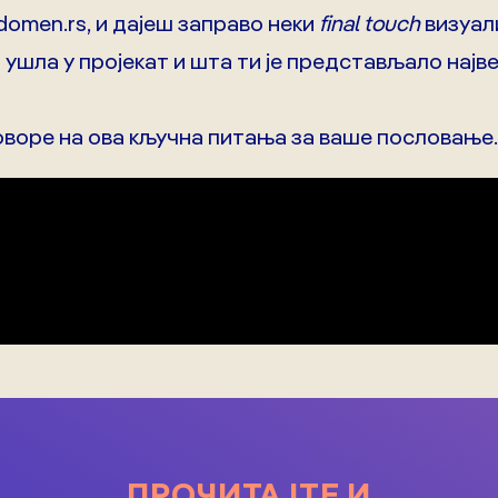
 domen.rs, и дајеш заправо неки
final touch
визуали
и ушла у пројекат и шта ти је представљало најв
оворе на ова кључна питања за ваше пословање.
ПРОЧИТАЈТЕ И