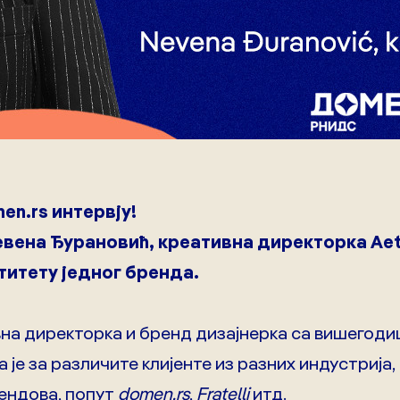
en.rs интервју!
евена Ђурановић, креативна директорка Aeth
титету једног бренда.
вна директорка и бренд дизајнерка са вишегоди
 је за различите клијенте из разних индустрија,
ендова, попут
domen.rs
,
Fratelli
итд.