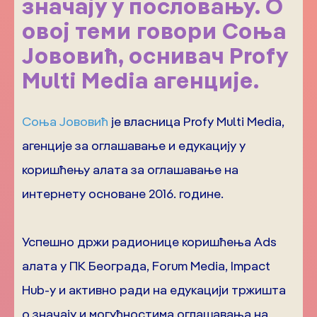
значају у пословању. О
овој теми говори Соња
Јововић, оснивач Profy
Multi Media агенције.
Соња Јововић
је власница Profy Multi Меdia,
агенције за оглашавање и едукацију у
коришћењу алата за оглашавање на
интернету основане 2016. године.
Успешно држи радионице коришћења Аds
алата у ПК Београда, Forum Media, Impact
Hub-у и активно ради на едукацији тржишта
о значају и могућностима оглашавања на