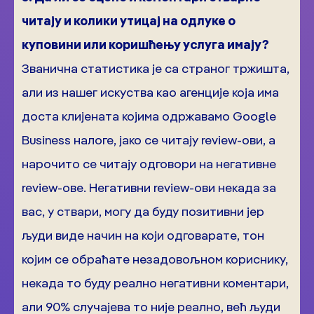
читају и колики утицај на одлуке о
куповини или коришћењу услуга имају?
Званична статистика је са страног тржишта,
али из нашег искуства као агенције која има
доста клијената којима одржавамо Google
Business налоге, јако се читају review-ови, a
нарочито се читају одговори на негативне
review-ове. Негативни review-ови некада за
вас, у ствари, могу да буду позитивни јер
људи виде начин на који одговарате, тон
којим се обраћате незадовољном кориснику,
некада то буду реално негативни коментари,
али 90% случајева то није реално, већ људи