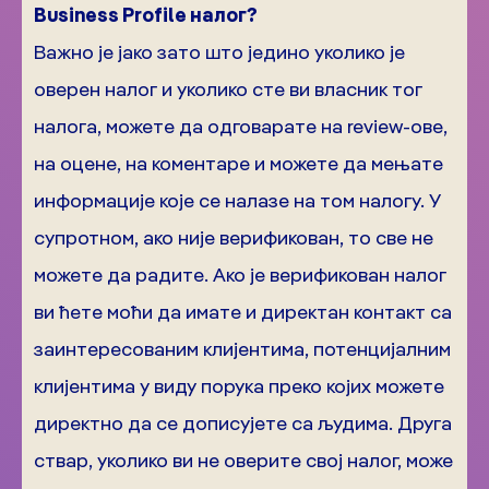
Business Profile налог?
Важно је јако зато што једино уколико је
оверен налог и уколико сте ви власник тог
налога, можете да одговарате на review-ове,
на оцене, на коментаре и можете да мењате
информације које се налазе на том налогу. У
супротном, ако није верификован, то све не
можете да радите. Ако је верификован налог
ви ћете моћи да имате и директан контакт са
заинтересованим клијентима, потенцијалним
клијентима у виду порука преко којих можете
директно да се дописујете са људима. Друга
ствар, уколико ви не оверите свој налог, може