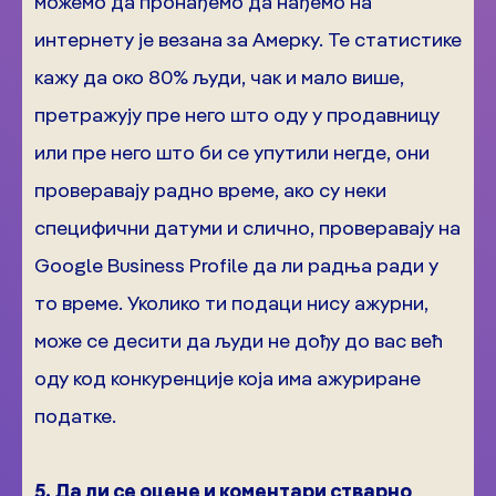
можемо да пронађемо да нађемо на
интернету је везана за Амерку. Те статистике
кажу да око 80% људи, чак и мало више,
претражују пре него што оду у продавницу
или пре него што би се упутили негде, они
проверавају радно време, ако су неки
специфични датуми и слично, проверавају на
Google Business Profile да ли радња ради у
то време. Уколико ти подаци нису ажурни,
може се десити да људи не дођу до вас већ
оду код конкуренције која има ажуриране
податке.
5. Да ли се оцене и коментари стварно