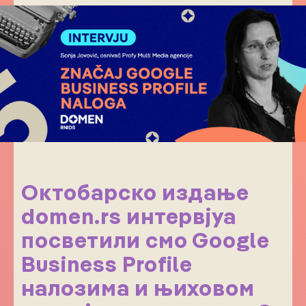
Октобарско издање
domen.rs интервјуа
посветили смо Google
Business Profile
налозима и њиховом