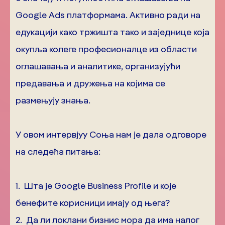
Google Аds платформама. Активно ради на
едукацији како тржишта тако и заједнице која
окупља колеге професионалце из области
оглашавања и аналитике, организујући
предавања и дружења на којима се
размењују знања.
У овом интервјуу Соња нам је дала одговоре
на следећа питања:
1. Шта је Google Business Profile и које
бенефите корисници имају од њега?
2. Да ли локлани бизнис мора да има налог