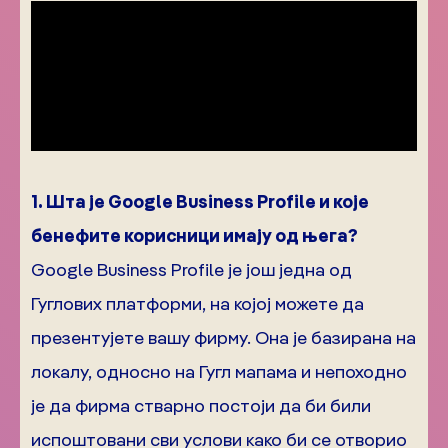
1. Шта је Google Business Profile и које
бенефите корисници имају од њега?
Google Business Profile је још једна од
Гуглових платформи, на којој можете да
презентујете вашу фирму. Она је базирана на
локалу, односно на Гугл мапама и непоходно
је да фирма стварно постоји да би били
испоштовани сви услови како би се отворио