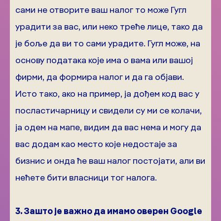
сами не отворите ваш налог то може Гугл
урадити за вас, или неко треће лице, тако да
је боље да ви то сами урадите. Гугл може, на
основу података које има о вама или вашој
фирми, да формира налог и да га објави.
Исто тако, ако на пример, ја дођем код вас у
посластичарницу и свидели су ми се колачи,
ја одем на мапе, видим да вас нема и могу да
вас додам као место које недостаје за
бизнис и онда ће ваш налог постојати, али ви
нећете бити власници тог налога.
3. Зашто је важно да имамо оверен Google