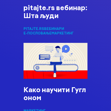
pitajte.rs вебинар:
Шта људи
PITAJTE.RS
ВЕБИНАРИ
Е-ПОСЛОВАЊЕ
МАРКЕТИНГ
Како научити Гугл
оном
МАРКЕТИНГ