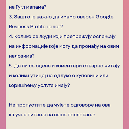
на Гугл мапама?
3. Зашто је важно да имамо оверен Google
Business Profile налог?
4. Колико се људи који претражују ослањају
на информације које могу да пронађу на овим
налозима?
5. Да ли се оцене и коментари стварно читају
и колики утицај на одлуке о куповини или
коришћењу услуга имају?
Не пропустите да чујете одговоре на ова
кључна питања за ваше пословање.