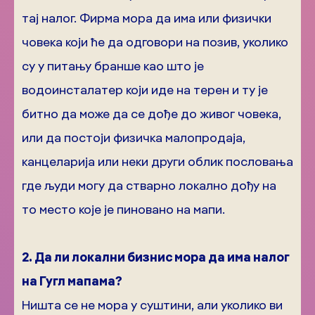
тај налог. Фирма мора да има или физички
човека који ће да одговори на позив, уколико
су у питању бранше као што је
водоинсталатер који иде на терен и ту је
битно да може да се дође до живог човека,
или да постоји физичка малопродаја,
канцеларија или неки други облик пословања
где људи могу да стварно локално дођу на
то место које је пиновано на мапи.
2. Да ли локални бизнис мора да има налог
на Г
угл
мапама?
Ништа се не мора у суштини, али уколико ви