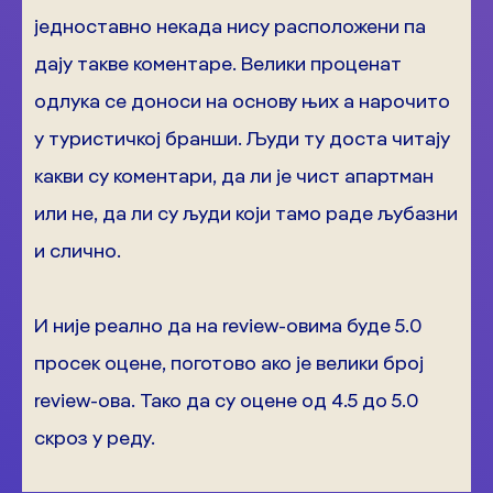
једноставно некада нису расположени па
дају такве коментаре. Велики проценат
одлука се доноси на основу њих а нарочито
у туристичкој бранши. Људи ту доста читају
какви су коментари, да ли је чист апартман
или не, да ли су људи који тамо раде љубазни
и слично.
И није реално да на review-овима буде 5.0
просек оцене, поготово ако је велики број
review-ова. Тако да су оцене од 4.5 до 5.0
скроз у реду.