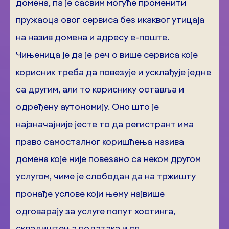
домена, па је сасвим могуће променити
пружаоца овог сервиса без икаквог утицаја
на назив домена и адресу е-поште.
Чињеница је да је реч о више сервиса које
корисник треба да повезује и усклађује једне
са другим, али то кориснику оставља и
одређену аутономију. Оно што је
најзначајније јесте то да регистрант има
право самосталног коришћења назива
домена које није повезано са неком другом
услугом, чиме је слободан да на тржишту
пронађе услове који њему највише
одговарају за услуге попут хостинга,
складиштења података и сл.