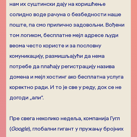
нам их суштински дају на коришћење
солидно воде рачуна о безбедности наше
поште, па смо прилично задовољни. Вођени
том логиком, бесплатне мејл адресе људи
веома често користе и за пословну
комуникацију, размишљајући да нема
потребе да плаћају регистрацију назива
домена и мејл хостинг ако бесплатна услуга
коректно ради. И то је све у реду, док се не
догоди „али“.
Пре свега неколико недеља, компанија Гугл
(
Google
), глобални гигант у пружању бројних