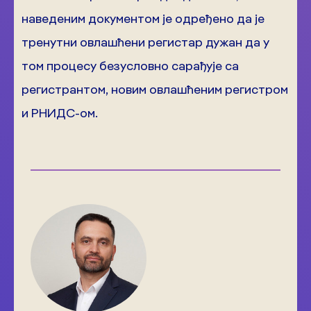
наведеним документом је одређено да је
тренутни овлашћени регистар дужан да у
том процесу безусловно сарађује са
регистрантом, новим овлашћеним регистром
и РНИДС-ом.