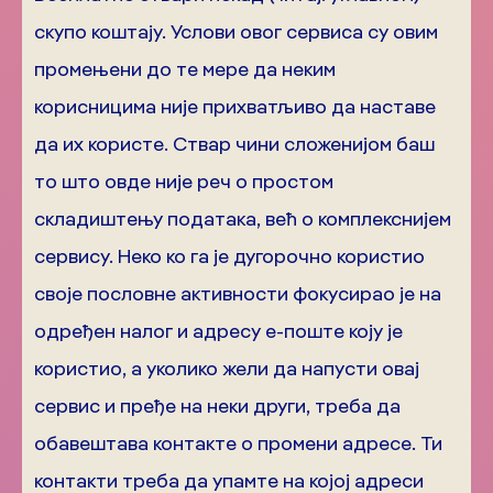
скупо коштају. Услови овог сервиса су овим
промењени до те мере да неким
корисницима није прихватљиво да наставе
да их користе. Ствар чини сложенијом баш
то што овде није реч о простом
складиштењу података, већ о комплекснијем
сервису. Неко ко га је дугорочно користио
своје пословне активности фокусирао је на
одређен налог и адресу е-поште коју је
користио, а уколико жели да напусти овај
сервис и пређе на неки други, треба да
обавештава контакте о промени адресе. Ти
контакти треба да упамте на којој адреси