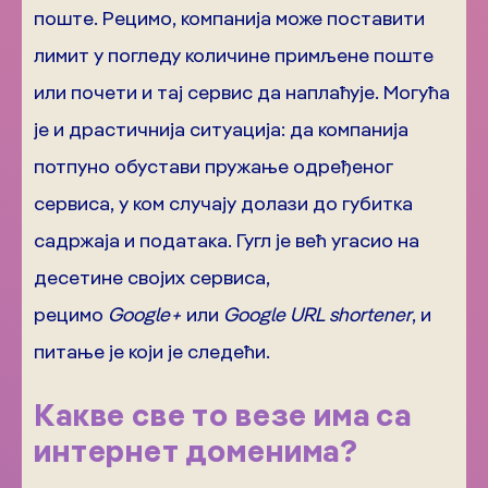
поште. Рецимо, компанија може поставити
лимит у погледу количине примљене поште
или почети и тај сервис да наплаћује. Могућа
је и драстичнија ситуација: да компанија
потпуно обустави пружање одређеног
сервиса, у ком случају долази до губитка
садржаја и података. Гугл је већ угасио на
десетине својих сервиса,
рецимо
Google+
или
Google URL shortener
, и
питање је који је следећи.
Какве све то везе има са
интернет доменима?