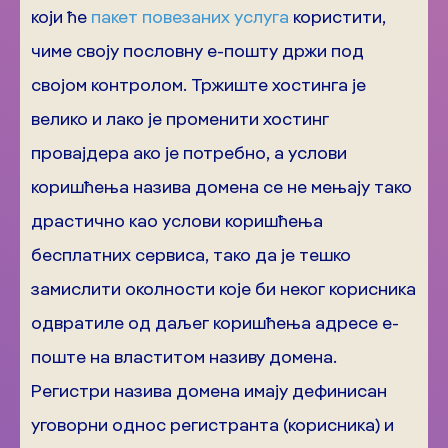
који ће
пакет повезаних услуга
користити,
чиме своју пословну е-пошту држи под
својом контролом. Тржиште хостинга је
велико и лако је променити хостинг
провајдера ако је потребно, а услови
коришћења назива домена се не мењају тако
драстично као услови коришћења
бесплатних сервиса, тако да је тешко
замислити околности које би неког корисника
одвратиле од даљег коришћења адресе е-
поште на властитом називу домена.
Регистри назива домена имају дефинисан
уговорни однос регистранта (корисника) и