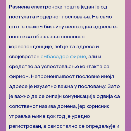
Размена електронске поште један је од
постулата модерног пословања. Не само
што је сваком бизнису неопходна адреса е-
поште за обављање пословне
кореспонденције, већ је та адреса и
својеврстан
амбасадор фирме
, али и
средство за успостављање контакта са
фирмом. Непроменљивост пословне имејл
адресе је изузетно важна у пословању. Зато
је важно да се онлајн комуникација одвија са
сопственог назива домена, јер корисник
управља њиме док год је уредно
регистрован, а самостално се опредељује и