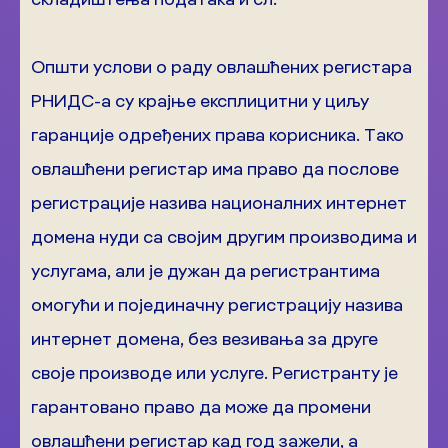
Општи услови о раду овлашћених регистара
РНИДС-а су крајње експлицитни у циљу
гаранције одређених права корисника. Tако
овлашћени регистар има право да послове
регистрације назива националних интернет
домена нуди са својим другим производима и
услугама, али је дужан да регистрантима
омогући и појединачну регистрацију назива
интернет домена, без везивања за друге
своје производе или услуге. Регистранту је
гарантовано право да може да промени
овлашћени регистар кад год зажели, а