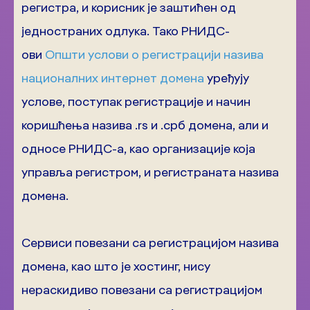
регистра, и корисник је заштићен од
једностраних одлука. Тако РНИДС-
ови
Општи услови о регистрацији назива
националних интернет домена
уређују
услове, поступак регистрације и начин
коришћења назива .rs и .срб домена, али и
односе РНИДС-a, као организације која
управља регистром, и регистраната назива
домена.
Сервиси повезани са регистрацијом назива
домена, као што је хостинг, нису
нераскидиво повезани са регистрацијом