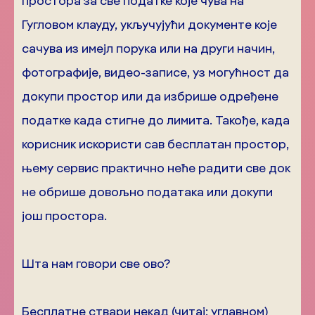
простора за све податке које чува на
Гугловом клауду, укључујући документе које
сачува из имејл порука или на други начин,
фотографије, видео-записе, уз могућност да
докупи простор или да избрише одређене
податке када стигне до лимита. Такође, када
корисник искористи сав бесплатан простор,
њему сервис практично неће радити све док
не обрише довољно података или докупи
још простора.
Шта нам говори све ово?
Бесплатне ствари некад (читај: углавном)