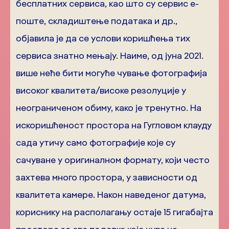
бесплатних сервиса, као што су сервис е-
поште, складиштење података и др.,
објавила је да се услови коришћења тих
сервиса знатно мењају. Наиме, од јуна 2021.
више неће бити могуће чување фотографија
високог квалитета/високе резолуције у
неограниченом обиму, како је тренутно. На
искоришћеност простора на Гугловом клауду
сада утичу само фотографије које су
сачуване у оригиналном формату, који често
захтева много простора, у зависности од
квалитета камере. Након наведеног датума,
кориснику на располагању остаје 15 гигабајта