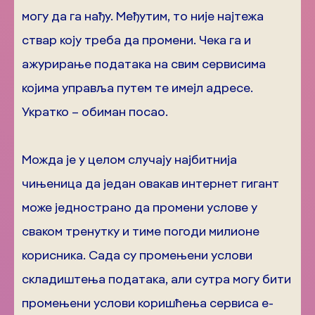
могу да га нађу. Међутим, то није најтежа
ствар коју треба да промени. Чека га и
ажурирање података на свим сервисима
којима управља путем те имејл адресе.
Укратко – обиман посао.
Можда је у целом случају најбитнија
чињеница да један овакав интернет гигант
може једнострано да промени услове у
сваком тренутку и тиме погоди милионе
корисника. Сада су промењени услови
складиштења података, али сутра могу бити
промењени услови коришћења сервиса е-