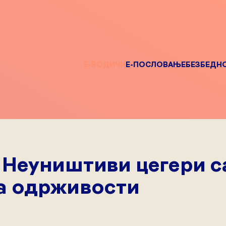
Е-ВОДИЧИ
Е-ПОСЛОВАЊЕ
БЕЗБЕДН
 Неуништиви цегери с
а одрживости