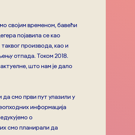
?
мо својим временом, бавећи
егера појавила се као
таквог производа, као и
ењу отпада. Током 2018.
актуелне, што нам је дало
 да смо први пут улазили у
неопходних информација
едукујемо о
јих смо планирали да