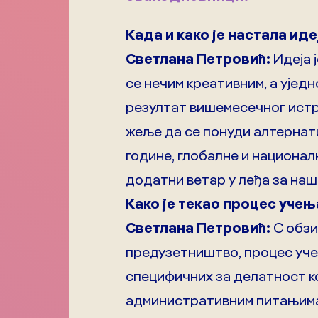
Када и како је настала ид
Светлана Петровић:
Идеја 
се нечим креативним, а ујед
резултат вишемесечног истр
жеље да се понуди алтернат
године, глобалне и национал
додатни ветар у леђа за наш
Како је текао процес учењ
Светлана Петровић:
С обзи
предузетништво, процес уче
специфичних за делатност ко
административним питањима и