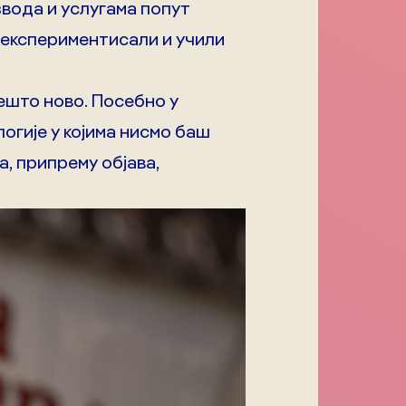
звода и услугама попут
о експериментисали и учили
нешто ново. Посебно у
логије у којима нисмо баш
а, припрему објава,