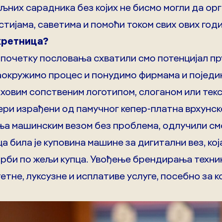
љних сарадника без којих не бисмо могли да орг
стијама, саветима и помоћи током свих ових годи
кретница?
 почетку пословања схватили смо потенцијал п
аокружимо процес и понудимо фирмама и поједи
ховим сопственим логотипом, слоганом или тек
ери израђени од памучног кепер-платна врхунско
а машинским везом без проблема, одлучили смо
 била је куповина машине за дигитални вез, кој
орби по жељи купца. Увођење брендирања техни
етне, луксузне и исплативе услуге, посебно за 