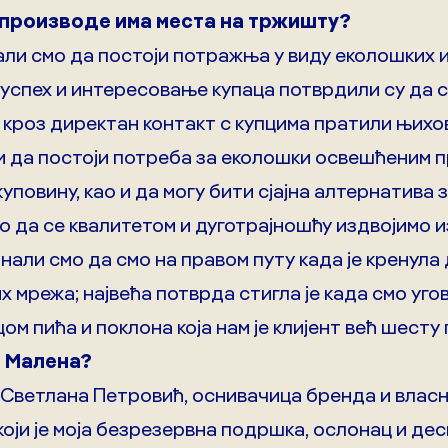
е производе има места на тржишту?
ли смо да постоји потражња у виду еколошких и
успех и интересовање купаца потврдили су да с
о кроз директан контакт с купцима пратили њихо
и да постоји потреба за еколошки освешћеним п
уповину, као и да могу бити сјајна алтернатива 
 да се квалитетом и дуготрајношћу издвојимо и
нали смо да смо на правом путу када је кренула
 мрежа; највећа потврда стигла је када смо уго
 пића и поклона која нам је клијент већ шесту 
а Малена?
 Светлана Петровић, оснивачица бренда и влас
који је моја безрезервна подршка, ослонац и дес