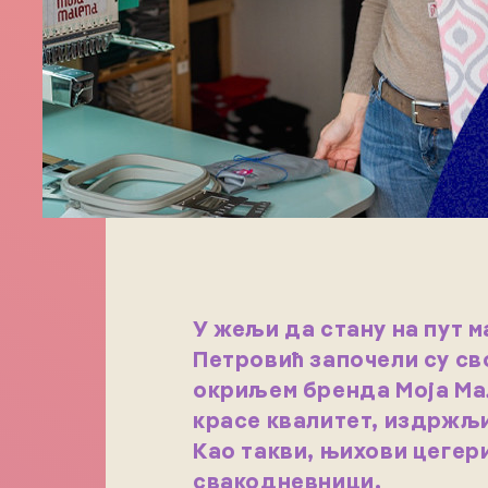
У жељи да стану на пут 
Петровић започели су с
окриљем бренда Моја Мал
красе квалитет, издржљи
Као такви, њихови цегер
свакодневници.