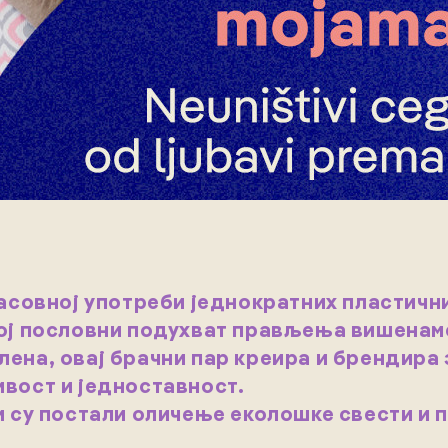
масовној употреби једнократних пластичн
вој пословни подухват прављења вишенам
ена, овај брачни пар креира и брендира 
вост и једноставност.
и су постали оличење еколошке свести и 