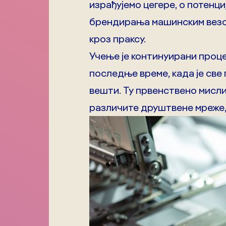
израђујемо цегере, о потенц
брендирања машинским везом 
кроз праксу.
Учење је континуирани процес
последње време, када је све 
вешти. Ту првенствено мисли
различите друштвене мреже,