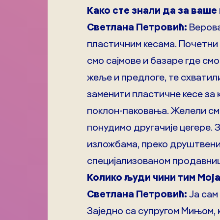
Како сте знали да за ваш
Светлана Петровић:
Верова
пластичним кесама. Почетни 
смо сајмове и базаре где см
жеље и предлоге, те схватил
заменити пластичне кесе за к
поклон-паковања. Желели смо
понудимо другачије цегере. З
изложбама, преко друштвених
специјализованом продавницом
Колико људи чини тим Мој
Светлана Петровић:
Ја сам
Заједно са супругом Мињом, 