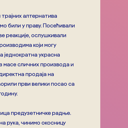
 трајних алтернатива
мо били у праву. Посећивали
ве реакције, ослушкивали
роизводима који могу
за једнократна украсна
з масе сличних производа и
 директна продаја на
ворили први велики посао са
годину.
ница предузетничке радње.
на рука, чинимо окосницу