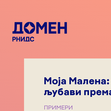
Моја Малена:
љубави прем
ПРИМЕРИ