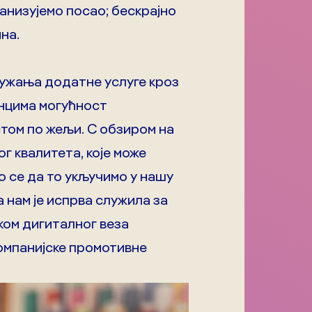
анизујемо посао; бескрајно
на.
ружања додатне услуге кроз
нцима могућност
стом по жељи. С обзиром на
г квалитета, које може
 се да то укључимо у нашу
а нам је испрва служила за
ком дигиталног веза
компанијске промотивне