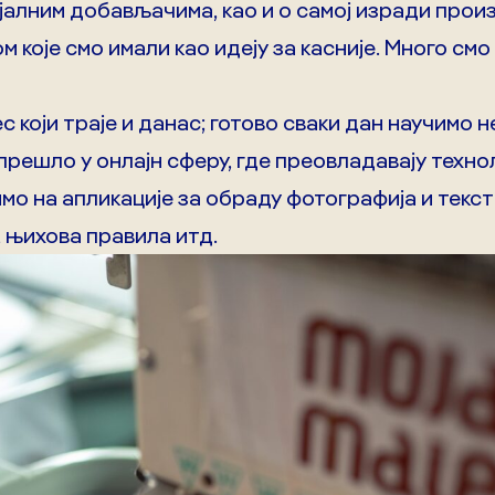
ијалним добављачима, као и о самој изради прои
које смо имали као идеју за касније. Много см
 који траје и данас; готово сваки дан научимо 
прешло у онлајн сферу, где преовладавају техно
мо на апликације за обраду фотографија и текст
 њихова правила итд.