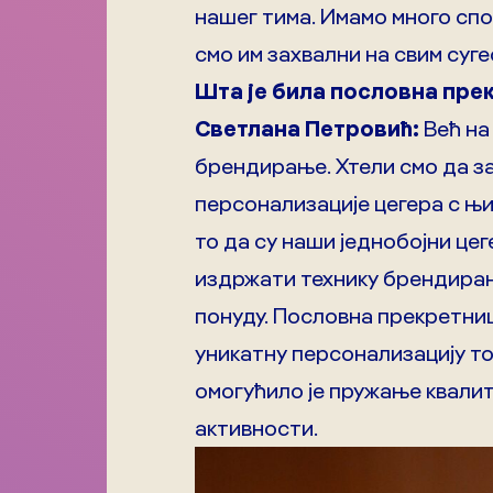
нашег тима. Имамо много спо
смо им захвални на свим суге
Шта је била пословна пре
Светлана Петровић:
Већ на
брендирање. Хтели смо да з
персонализације цегера с њи
то да су наши једнобојни цег
издржати технику брендирањ
понуду. Пословна прекретница
уникатну персонализацију т
омогућило је пружање квалит
активности.