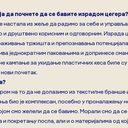
еја да почнете да се бавите израдом цегера
је настала из жеље да радимо за себе и управља
но и друштвено корисним и одговорним. Израда ц
аживања тржишта и препознавања потенцијала 
ива једнократним паковањима и допринесе смањ
не кампање за укидање пластичних кеса биле су 
 нови почетак.
а?
ром на то да не долазимо из текстилне бранше и
ња био је комплексан, посебно у проналажењу 
јом смо желели да се бавимо. Морали смо да се 
 покретању посла, али и о материјалима од ко