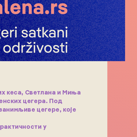
их кеса, Светлана и Миња
енских цегера. Под
занимљиве цегере, које
практичности у