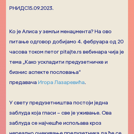
РНИДС
15.09.2023.
Ко је Алиса у земљи менаџмента? На ово
питање одговор добијамо 4. фебруара од 20
часова током петог pitajte.rs вебинара чија је
тема „Како ускладити предузетничке и
бизнис аспекте пословања“
предавача
Игора Лазаревића
.
У свету предузетништва постоји једна
заблуда која гласи – све је уживање. Ова
заблуда се најчешће испољава кроз
нереално очекивање предузетника да ће се