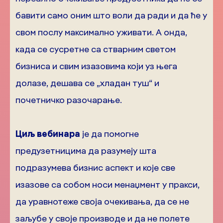
бавити само оним што воли да ради и да ће у
свом послу максимално уживати. А онда,
када се сусретне са стварним светом
бизниса и свим изазовима који уз њега
долазе, дешава се „хладан туш“ и
почетничко разочарање.
Циљ вебинара
је да помогне
предузетницима да разумеју шта
подразумева бизнис аспект и које све
изазове са собом носи менаџмент у пракси,
да уравнотеже своја очекивања, да се не
заљубе у своје производе и да не полете