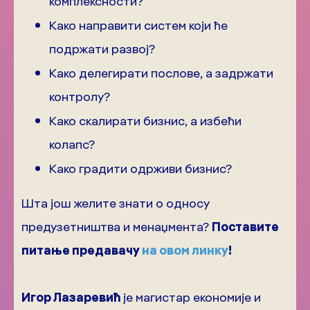
комплексности?
Како направити систем који ће
подржати развој?
Како делегирати послове, а задржати
контролу?
Како скалирати бизнис, а избећи
колапс?
Како градити одрживи бизнис?
Шта још желите знати о односу
предузетништва и менаџмента?
Поставите
питање предавачу
на овом линку
!
Игор Лазаревић
је магистар економије и