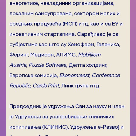
енергетике, невладиним организацијама,
локалним самоуправама, сектором малих и
средњих предузећа (МСП) итд, као и са ЕУ и
иновативним стартапима. Сарађивао је са
субјектима као што су Хемофарм, Галеника,
Феринг, Медисон, АЛИМС,
Mobilkom
Austria
,
Puzzle Software
, Делта холдинг,
Европска комисија,
Ekonom:east,
Conference
Republic
,
Cards Print
, Линк група итд.
Председник је удружења Сви за науку и члан
је Удружења за унапређивање клиничких
испитивања (КЛИНИС), Удружења е-Развој и