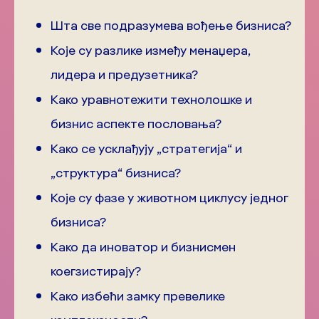
Шта све подразумева вођење бизниса?
Које су разлике између менаџера,
лидера и предузетника?
Како уравнотежити технолошке и
бизнис аспекте пословања?
Како се усклађују „стратегија“ и
„структура“ бизниса?
Које су фазе у животном циклусу једног
бизниса?
Како да иноватор и бизнисмен
коегзистирају?
Како избећи замку превелике