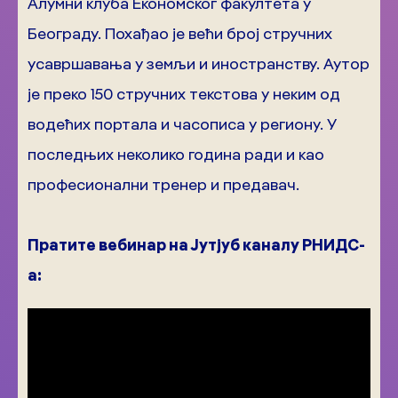
Алумни клуба Економског факултета у
Београду. Похађао је већи број стручних
усавршавања у земљи и иностранству. Аутор
је преко 150 стручних текстова у неким од
водећих портала и часописа у региону. У
последњих неколико година ради и као
професионални тренер и предавач.
Пратите вебинар на Јутјуб каналу РНИДС-
а: