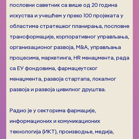
пословни саветник са више од 20 година
искуства и учешћем у преко 100 пројеката у
областима стратешког планирања, пословне
трансформације, корпоративног управљања,
организационог развоја, M&A, управљања
процесима, маркетинга, HR менаџмента, рада
са ЕУ фондовима, фармацеутског
менаџмента, развоја стартапа, локалног
развоја и развоја цивилног друштва.
Радио је у секторима фармације,
информационих и комуникационих
технологија (ИКТ), производње, медија,