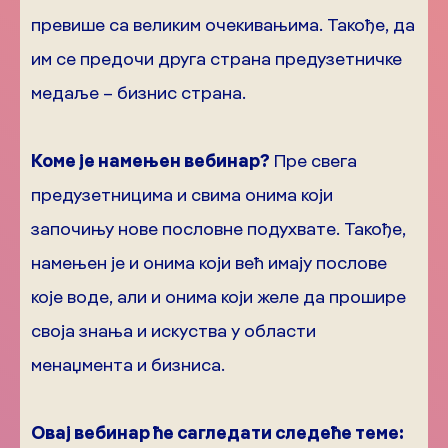
превише са великим очекивањима. Такође, да
им се предочи друга страна предузетничке
медаље – бизнис страна.
Коме је намењен вебинар?
Пре свега
предузетницима и свима онима који
започињу нове пословне подухвате. Такође,
намењен је и онима који већ имају послове
које воде, али и онима који желе да прошире
своја знања и искуства у области
менаџмента и бизниса.
Овај вебинар ће сагледати следеће теме: