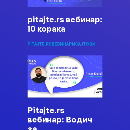
pitajte.rs вебинар:
10 корака
PITAJTE.RS
ВЕБИНАРИ
САЈТОВИ
Pitajte.rs
вебинар: Водич
за