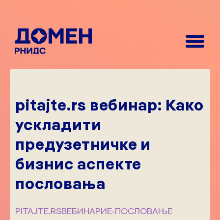
pitajte.rs вебинар: Како
ускладити
предузетничке и
бизнис аспекте
пословања
PITAJTE.RS
ВЕБИНАРИ
Е-ПОСЛОВАЊЕ