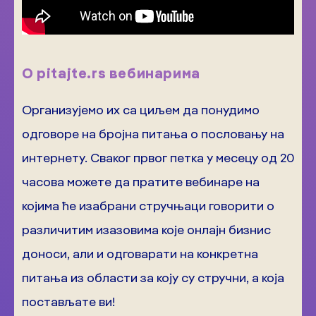
О pitajte.rs вебинарима
Организујемо их са циљем да понудимо
одговоре на бројна питања о пословању на
интернету. Сваког првог петка у месецу од 20
часова можете да пратите вебинаре на
којима ће изабрани стручњаци говорити о
различитим изазовима које онлајн бизнис
доноси, али и одговарати на конкретна
питања из области за коју су стручни, а која
постављате ви!