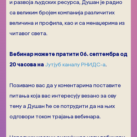
и развоја људских ресурса, Душан је радио
са великим бројем компанија различитих
величина и профила, као и са менаџерима из
читавог света.
Вебинар можете пратити 06. септембра од
20 часова на
Јутјуб каналу РНИДС-а
.
Позивамо вас да у коментарима поставите
питања која вас интересују везано за ову
тему а Душан ће се потрудити да на њих
одговори током трајања вебинара.