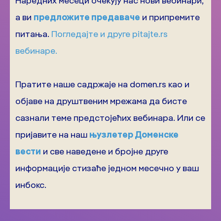
Наредних месеци очекују нас нови вебинари,
а ви
предложите предаваче
и припремите
питања.
Погледајте и друге pitajte.rs
вебинаре.
Пратите наше садржаје на domen.rs као и
објаве на друштвеним мрежама да бисте
сазнали теме предстојећих вебинара. Или се
пријавите на наш
њузлетер Доменске
вести
и све наведене и бројне друге
информације стизаће једном месечно у ваш
инбокс.