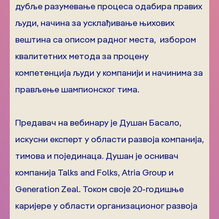
дубље разумевање процеса одабира правих
људи, начина за усклађивање њихових
вештина са описом радног места, избором
квалитетних метода за процену
компетенција људи у компанији и начинима за
прављење шампионског тима.
Предавач на вебинару је Душан Басало,
искусни експерт у области развоја компанија,
тимова и појединаца. Душан је оснивач
компанија Talks and Folks, Atria Group и
Generation Zeal. Током своје 20-годишње
каријере у области организационог развоја