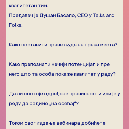
квалитетан тим.
Предавач је Душан Басало, CEO у Talks and
Folks.
Како поставити праве људе на права места?
Како препознати нечији потенцијал и пре
него што та особа покаже квалитет у раду?
Да ли постоје одређене правилности или је у
реду да радимо „на осећај“?
Током овог издања вебинара добићете