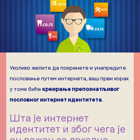
Уколико желите да покренете и унапредите
пословање путем интернета, ваш први корак
у томе биће
креирање препознатљивог
пословног интернет идентитета
.
Шта је интернет
идентитет и због чега је
он важан за локална