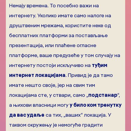
Немају времена. То посебно важи на
интернету. Уколико имате само налоге на
друштвеним мрежама, користите неке од
бесплатних платформи за постављање
презентација, или плаћене огласне
платформе, ваше предузеће у том случају на
интернету постоји искључиво на
туђим
интернет локацијама
. Привид је да тамо
имате нешто своје, јер на свим тим
локацијама сте, у ствари, само „
подстанар
“,
а њихови власници могу
у било ком тренутку
да вас удаље
са тих, „ваших“ локација. У
таквом окружењу је немогуће градити