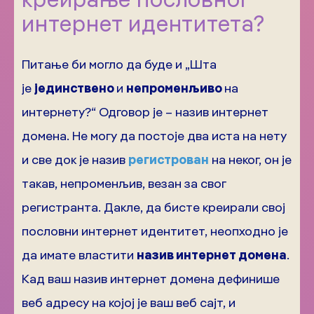
интернет идентитета?
Питање би могло да буде и „Шта
је
јединствено
и
непроменљиво
на
интернету?“ Одговор је – назив интернет
домена. Не могу да постоје два иста на нету
и све док је назив
регистрован
на неког, он је
такав, непроменљив, везан за свог
регистранта. Дакле, да бисте креирали свој
пословни интернет идентитет, неопходно је
да имате властити
назив интернет домена
.
Кад ваш назив интернет домена дефинише
веб адресу на којој је ваш веб сајт, и