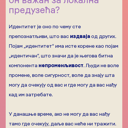
предузећа?
Идентитет је оно по чему сте
препознатљиви, што вас
издваја
од других.
Појам „идентитет“ има исте корене као појам
„идентичан“, што значи да је његова битна
компонента
непроменљивост
. Људи не воле
промене, воле сигурност, воле да знају шта
могу да очекују од вас и где могу да вас нађу
кад им затребате.
У данашње време, ако не могу да вас нађу
тамо где очекују, даље вас неће ни тражити.