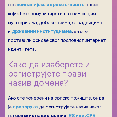
све
компанијске адресе е-поште
преко
којих ћете комуницирати са свим својим
муштеријама, добављачима, сарадницима
и
државним институцијама
, ви сте
поставили основе свог пословног интернет
идентитета.
Како да изаберете и
региструјете прави
назив домена?
Ако сте усмерени на српско тржиште, онда
је
препорука
да региструјете назив неког
од
српских националних
.RS или .СРБ