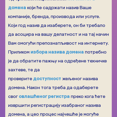
домена
који ће садржати назив Ваше
компаније, бренда, производа или услуге.
Који год назив да изаберете, он би требало
да асоцира на вашу делатност и на тај начин
Вам омогући препознатљивост на интернету.
Приликом
избора назива домена
потребно
је да обратите пажњу на одређене техничке
захтеве, те да
проверите
доступност
жељеног назива
домена. Након тога треба да одаберете
свог
овлашћеног регистра
преко кога ћете
извршити регистрацију изабраног назива
домена, а цео процес најчешће је могуће