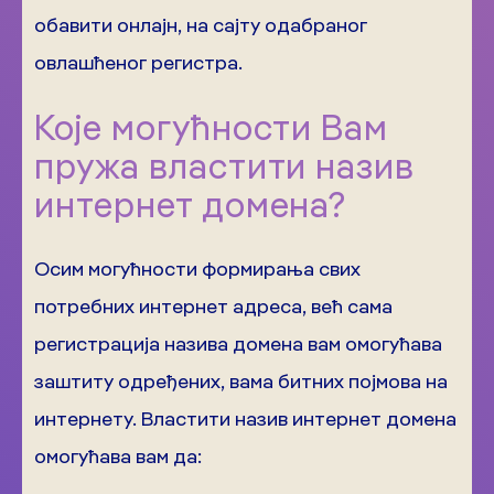
обавити онлајн, на сајту одабраног
овлашћеног регистра.
Које могућности Вам
пружа властити назив
интернет домена?
Осим могућности формирања свих
потребних интернет адреса, већ сама
регистрација назива домена вам омогућава
заштиту одређених, вама битних појмова на
интернету. Властити назив интернет домена
омогућава вам да: