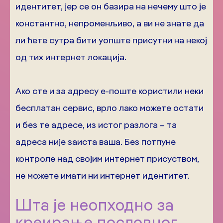
идентитет, јер се он базира на нечему што је
константно, непроменљиво, а ви не знате да
ли ћете сутра бити уопште присутни на некој
од тих интернет локација.
Ако сте и за адресу е-поште користили неки
бесплатан сервис, врло лако можете остати
и без те адресе, из истог разлога – та
адреса није заиста ваша. Без потпуне
контроле над својим интернет присуством,
не можете имати ни интернет идентитет.
Шта је неопходно за
креирање пословног