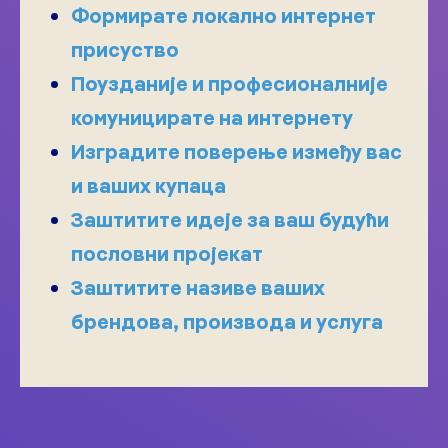
Формирате локално интернет
присуство
Поузданије и професионалније
комуницирате на интернету
Изградите поверење између вас
и ваших купаца
Заштитите идеје за ваш будући
пословни пројекат
Заштитите називе ваших
брендова, производа и услуга