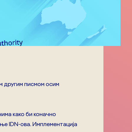
им другим писмом осим
има како би коначно
ање IDN-ова. Имплементација