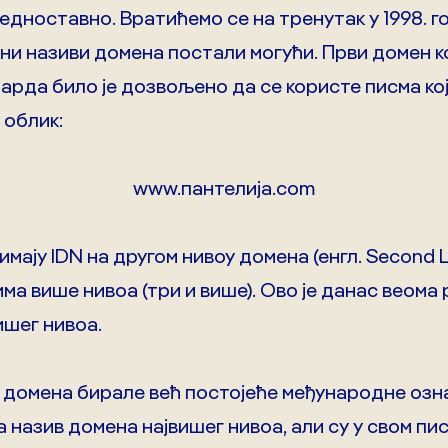
једноставно. Вратићемо се на тренутак у 1998. го
и називи домена постали могући. Први домен ко
арда било је дозвољено да се користе писма која
 облик:
www.пантелија.com
имају IDN на другом нивоу домена (енгл. Second L
ма више нивоа (три и више). Ово је данас веома
ишег нивоа.
 домена бирале већ постојеће међународне ознаке
 назив домена највишег нивоа, али су у свом пи