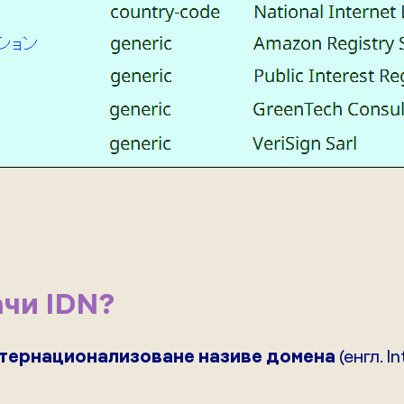
ачи IDN?
тернационализоване називе домена
(енгл. I