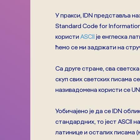
У пракси, IDN представља на
Standard Code for Informatio
користи
ASCII
је енглеска лат
ћемо се ми задржати на струч
Са друге стране, сва светска
скуп свих светских писама с
називадомена користи се U
Уобичајено је да се IDN обли
стандардних, то јест ASCII н
латинице и осталих писама (м