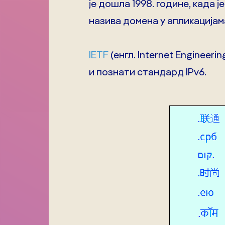
је дошла 1998. године, када 
назива домена у апликацијама 
IETF
(енгл. Internet Engineer
и познати стандард IPv6.