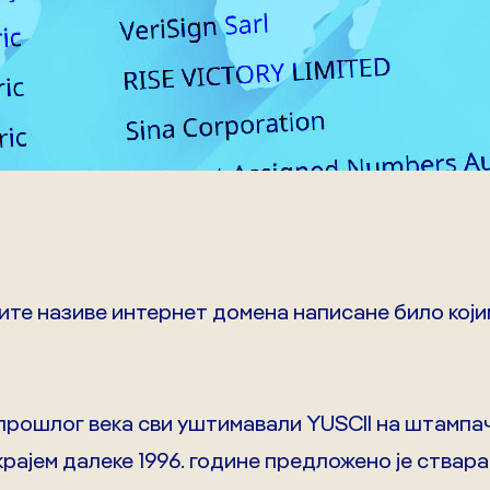
ите називе интернет домена написане било кој
прошлог века сви уштимавали YUSCII на штампач
рајем далеке 1996. године предложено је ствар