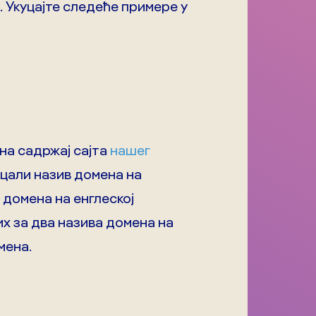
. Укуцајте следеће примере у
 на садржај сајта
нашег
уцали назив домена на
в домена на енглеској
их за два назива домена на
мена.