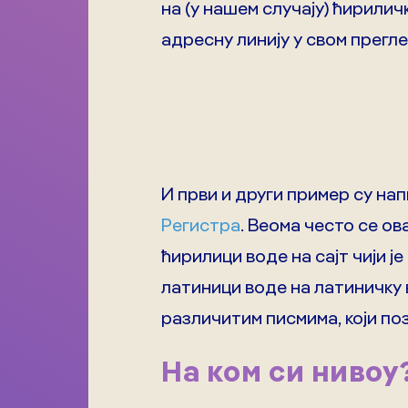
на (у нашем случају) ћирилич
адресну линију у свом прегл
И први и други пример су напи
Регистра
. Веома често се ов
ћирилици воде на сајт чији је
латиници воде на латиничку в
различитим писмима, који поз
На ком си нивоу