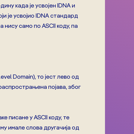
дину када је усвојен IDNA и
ји је усвојио IDNA стандард
 нису само по ASCII коду, па
evel Domain), то јест лево од
 распрострањена појава, због
 писане у ASCII коду, те
сму имале слова другачија од