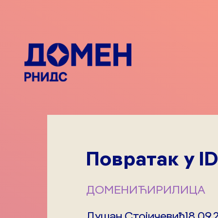
Повратак у I
ДОМЕНИ
ЋИРИЛИЦА
Душан Стојичевић
18.09.