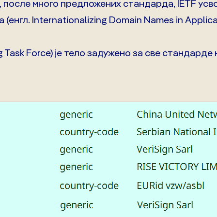
је, после много предложених стандарда, IETF ус
(енгл. Internationalizing Domain Names in Applica
ing Task Force) је тело задужено за све стандарде