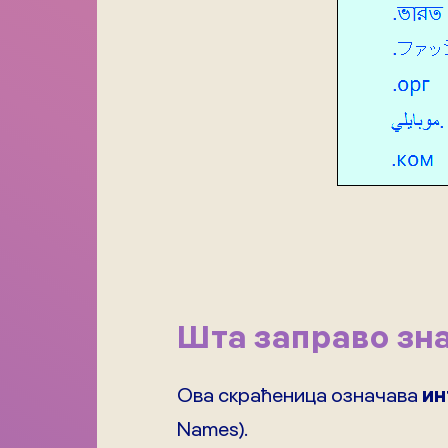
Шта заправо зн
Ова скраћеница означава
ин
Names).