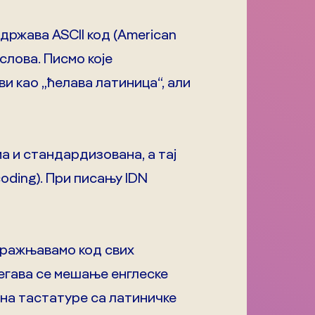
држава ASCII код (American
слова. Писмо које
ви као „ћелава латиница“, али
ма и стандардизована, а тај
ncoding). При писању IDN
упражњавамо код свих
бегава се мешање енглеске
мена тастатуре са латиничке