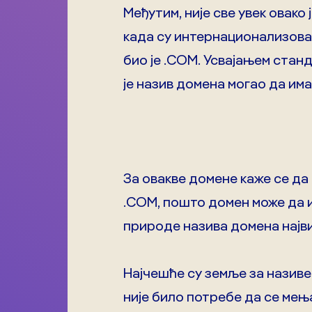
Међутим, није све увек овако 
када су интернационализован
био је .COM. Усвајањем станд
је назив домена могао да има
За овакве домене каже се да 
.COM, пошто домен може да и
природе назива домена најв
Најчешће су земље за називе
није било потребе да се мења