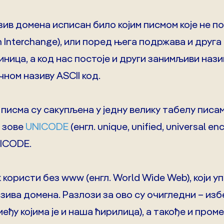
зив домена исписан било којим писмом које не по
n Interchange), или поред њега подржава и друга 
иница, а код нас постоје и други занимљиви нази
ном називу АSCII код.
 писма су сакупљена у једну велику табелу писа
е зове
UNICODE
(енгл. unique, unified, universal e
NICODE.
к користи без www (енгл. World Wide Web), који 
азива домена. Разлози за ово су очигледни – из
еђу којима је и наша ћирилица), а такође и про