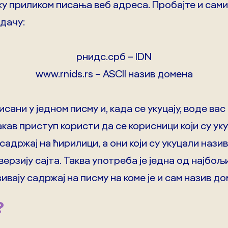
ку приликом писања веб адреса. Пробајте и сами
едачу:
рнидс.срб – IDN
www.rnids.rs – ASCII назив домена
сани у једном писму и, када се укуцају, воде вас
акав приступ користи да се корисници који су ук
 садржај на ћирилици, а они који су укуцали нази
ерзију сајта. Таква употреба је једна од најбољ
ивају садржај на писму на коме је и сам назив до
?