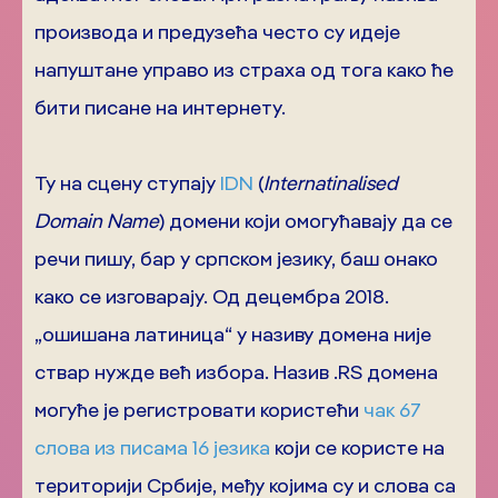
производа и предузећа често су идеје
напуштане управо из страха од тога како ће
бити писане на интернету.
Ту на сцену ступају
IDN
(
Internatinalised
Domain Name
) домени који омогућавају да се
речи пишу, бар у српском језику, баш онако
како се изговарају. Од децембра 2018.
„ошишана латиница“ у називу домена није
ствар нужде већ избора. Назив .RS домена
могуће је регистровати користећи
чак 67
слова из писама 16 језика
који се користе на
територији Србије, међу којима су и слова са