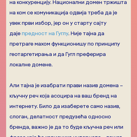
на конкуренцију. Национални домен тржишта
на ком се комуникација одвија треба да је
увек први избор, јер он у старту сајту
даје
предност на Гуглу
. Није тајна да
претраге махом функционишу по принципу
геотаргетирања и да Гугл преферира
локалне домене.
Али тајна је изабрати прави назив домена –
кључну реч која асоцира на ваш бренд на
интернету. Било да изаберете само назив,
слоган, делатност предузећа односно
бренда, важно је да то буде кључна реч или