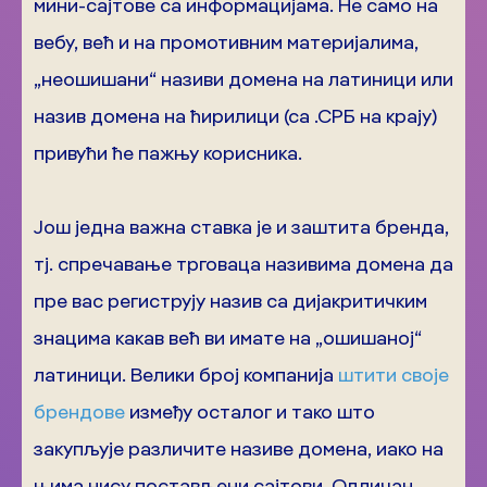
мини-сајтове са информацијама. Не само на
вебу, већ и на промотивним материјалима,
„неошишани“ називи домена на латиници или
назив домена на ћирилици (са .СРБ на крају)
привући ће пажњу корисника.
Још једна важна ставка је и заштита бренда,
тј. спречавање трговаца називима домена да
пре вас региструју назив са дијакритичким
знацима какав већ ви имате на „ошишаној“
латиници. Велики број компанија
штити своје
брендове
између осталог и тако што
закупљује различите називе домена, иако на
њима нису постављени сајтови. Одличан