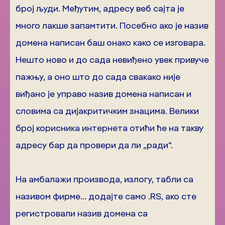
број људи. Међутим, адресу веб сајта је
много лакше запамтити. Посебно ако је назив
домена написан баш онако како се изговара.
Нешто ново и до сада невиђено увек привуче
пажњу, а оно што до сада свакако није
виђано је управо назив домена написан и
словима са дијакритичким знацима. Велики
број корисника интернета отићи ће на такву
адресу бар да провери да ли „ради“.
На амбалажи производа, излогу, табли са
називом фирме… додајте само .RS, ако сте
регистровали назив домена са