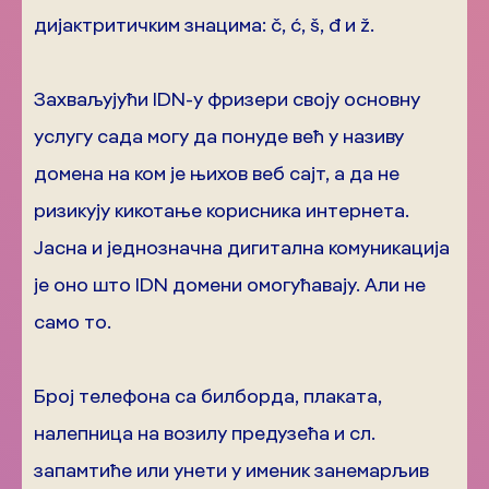
дијактритичким знацима: č, ć, š, đ и ž.
Захваљујући IDN-у фризери своју основну
услугу сада могу да понуде већ у називу
домена на ком је њихов веб сајт, а да не
ризикују кикотање корисника интернета.
Јасна и једнозначна дигитална комуникација
је оно што IDN домени омогућавају. Али не
само то.
Број телефона са билборда, плаката,
налепница на возилу предузећа и сл.
запамтиће или унети у именик занемарљив