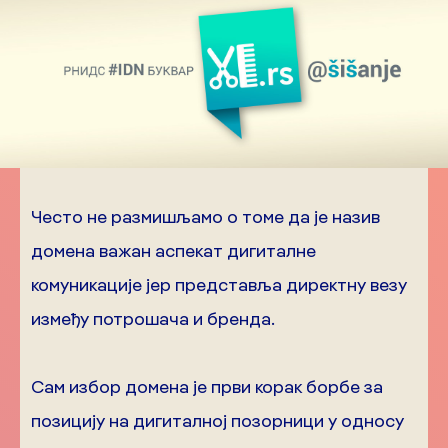
Често не размишљамо о томе да је назив
домена важан аспекат дигиталне
комуникације јер представља директну везу
између потрошача и бренда.
Сам избор домена је први корак борбе за
позицију на дигиталној позорници у односу