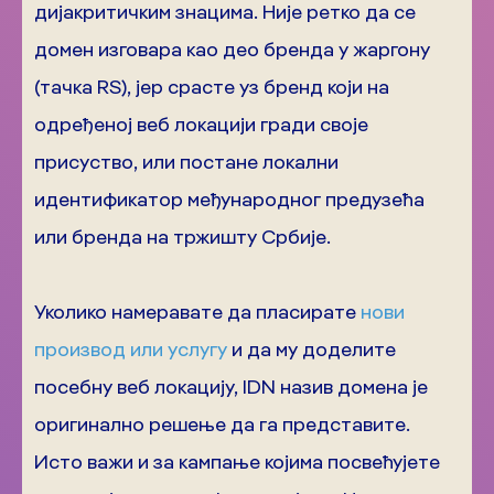
дијакритичким знацима. Није ретко да се
домен изговара као део бренда у жаргону
(тачка RS), јер срасте уз бренд који на
одређеној веб локацији гради своје
присуство, или постане локални
идентификатор међународног предузећа
или бренда на тржишту Србије.
Уколико намеравате да пласирате
нови
производ или услугу
и да му доделите
посебну веб локацију, IDN назив домена је
оригинално решење да га представите.
Исто важи и за кампање којима посвећујете