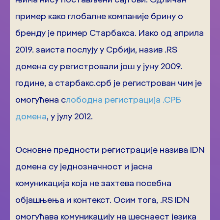
пример како глобалне компаније брину о
бренду је пример Старбакса. Иако од априла
2019. заиста послују у Србији, назив .RS
домена су регистровали још у јуну 2009.
године, а старбакс.срб је регистрован чим је
омогућена с
лободна регистрација .СРБ
домена
, у јулу 2012.
Основне предности регистрације назива IDN
домена су једнозначност и јасна
комуникација која не захтева посебна
објашњења и контекст. Осим тога, .RS IDN
омогућава комуникацију на шеснаест језика