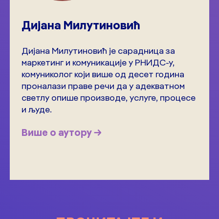
Дијана Милутиновић
Дијана Милутиновић је сарадница за
маркетинг и комуникације у РНИДС-у,
комуниколог који више од десет година
проналази праве речи да у адекватном
светлу опише производе, услуге, процесе
и људе.
Више о аутору →