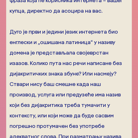
фраза која ће корисника интернета – вашег
купца, директно да асоцира на вас.
Дуго је први и једини језик интернета био
енглески и „ошишана латиница“ у називу
домена је представљала својеврстан
изазов. Колико пута нас речи написане без
дијакритичких знака збуне? Или насмеју?
Ствари нису баш смешне када наш
производ, услуга или предузеће има назив
који без дијакритика треба тумачити у
контексту, или који може да буде сасвим
погрешно протумачен без употребе
адекватног слова. При разматрању назива