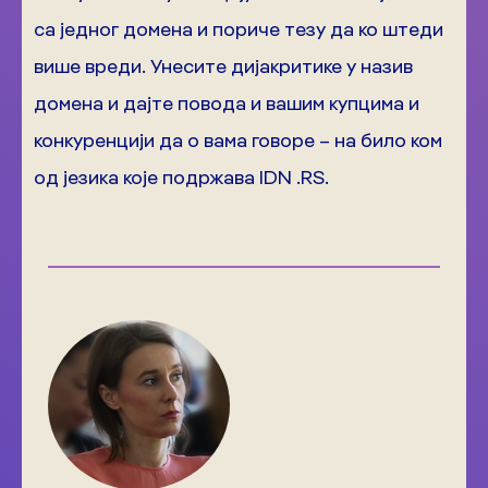
са једног домена и пориче тезу да ко штеди
више вреди. Унесите дијакритике у назив
домена и дајте повода и вашим купцима и
конкуренцији да о вама говоре – на било ком
од језика које подржава IDN .RS.