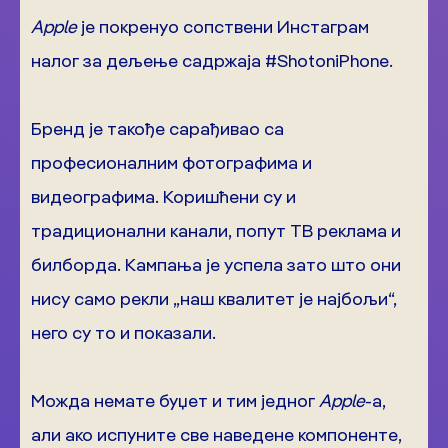
Apple
је покренуо сопствени Инстаграм
налог за дељење садржаја #ShotoniPhone.
Бренд је такође сарађивао са
професионалним фотографима и
видеографима. Коришћени су и
традиционални канали, попут ТВ реклама и
билборда. Кампања је успела зато што они
нису само рекли „наш квалитет је најбољи“,
него су то и показали.
Можда немате буџет и тим једног
Apple
-а,
али ако испуните све наведене компоненте,