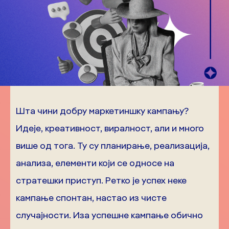
Шта чини добру маркетиншку кампању?
Идеје, креативност, виралност, али и много
више од тога. Ту су планирање, реализација,
анализа, елементи који се односе на
стратешки приступ. Ретко је успех неке
кампање спонтан, настао из чисте
случајности. Иза успешне кампање обично