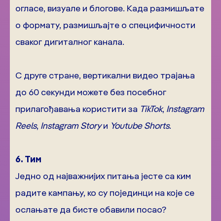
огласе, визуале и блогове. Када размишљате
о формату, размишљајте о специфичности
сваког дигиталног канала.
С друге стране, вертикални видео трајања
до 60 секунди можете без посебног
прилагођавања користити за
TikTok
,
Instagram
Reels
,
Instagram Story
и
Youtube Shorts
.
6. Тим
Једно од најважнијих питања јесте са ким
радите кампању, ко су појединци на које се
ослањате да бисте обавили посао?