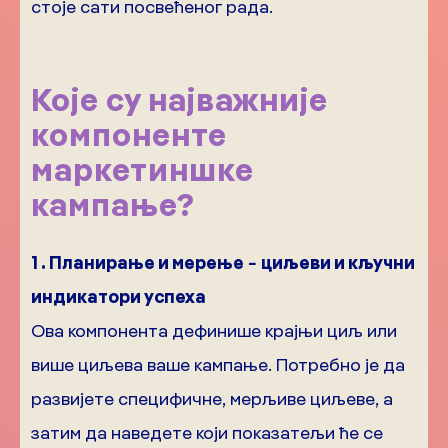
стоје сати посвећеног рада.
Које су најважније
компоненте
маркетиншке
кампање?
1 . Планирање и мерење
−
циљеви и кључни
индикатори успеха
Ова компонента дефинише крајњи циљ или
више циљева ваше кампање. Потребно је да
развијете специфичне, мерљиве циљеве, а
затим да наведете који показатељи ће се