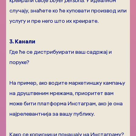
креирали своје
buyer persona
. У идеалном
случају, знаћете ко ће куповати производ или
услугу и пре него што их креирате.
3. Канали
Где ће се дистрибуирати ваш садржај и
поруке?
На пример, ако водите маркетиншку кампању
на друштвеним мрежама, приоритет вам
може бити платформа Инстаграм, ако је она
најрелевантнија за вашу публику.
Како се корисници понашају на Инстаграму?