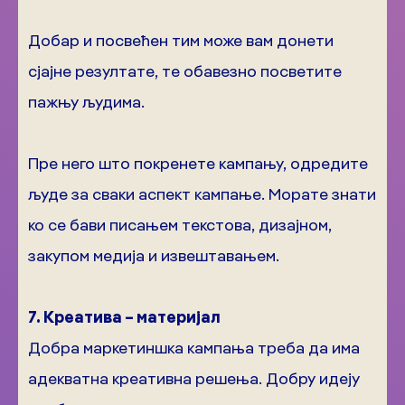
Добар и посвећен тим може вам донети
сјајне резултате, те обавезно посветите
пажњу људима.
Пре него што покренете кампању, одредите
људе за сваки аспект кампање. Морате знати
ко се бави писањем текстова, дизајном,
закупом медија и извештавањем.
7. Креатива – материјал
Добра маркетиншка кампања треба да има
адекватна креативна решења. Добру идеју