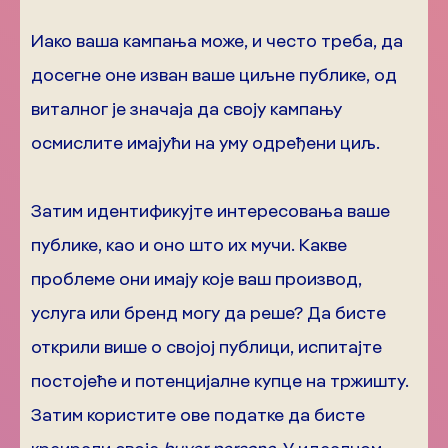
Иако ваша кампања може, и често треба, да
досегне оне изван ваше циљне публике, од
виталног је значаја да своју кампању
осмислите имајући на уму одређени циљ.
Затим идентификујте интересовања ваше
публике, као и оно што их мучи. Какве
проблеме они имају које ваш производ,
услуга или бренд могу да реше? Да бисте
открили више о својој публици, испитајте
постојеће и потенцијалне купце на тржишту.
Затим користите ове податке да бисте