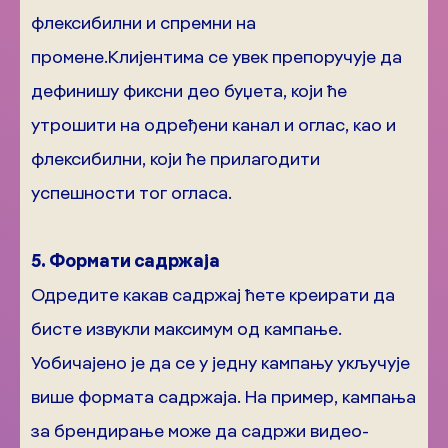
флексибилни и спремни на
промене.Клијентима се увек препоручује да
дефинишу фиксни део буџета, који ће
утрошити на одређени канал и оглас, као и
флексибилни, који ће прилагодити
успешности тог огласа.
5. Формати садржаја
Одредите какав садржај ћете креирати да
бисте извукли максимум од кампање.
Уобичајено је да се у једну кампању укључује
више формата садржаја. На пример, кампања
за брендирање може да садржи видео-