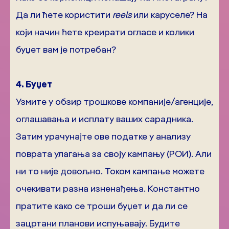
Да ли ћете користити
reels
или каруселе? На
који начин ћете креирати огласе и колики
буџет вам је потребан?
4. Буџет
Узмите у обзир трошкове компаније/агенције,
оглашавања и исплату ваших сарадника.
Затим урачунајте ове податке у анализу
поврата улагања за своју кампању (РОИ). Али
ни то није довољно. Током кампање можете
очекивати разна изненађења. Константно
пратите како се троши буџет и да ли се
зацртани планови испуњавају. Будите