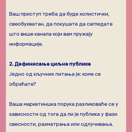
Ваш приступ треба да буде холистички,
свеобухватан, да покушате да сагледате
што више канала који вам пружају
информације.
2. Дефинисање циљне публике
Једно од кључних питања је: коме се
обраћате?
Ваша маркетиншка порука разликоваће се у
зависности од тога да ли је публика у фази
свесности, разматрања или одлучивања.