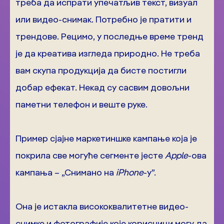
треба да испрати упечатљив текст, визуал
или видео-снимак. Потребно је пратити и
трендове. Рецимо, у последње време тренд
је да креатива изгледа природно. Не треба
вам скупа продукција да бисте постигли
добар ефекат. Некад су сасвим довољни
паметни телефон и веште руке.
Пример сјајне маркетиншке кампање која је
покрила све могуће сегменте јесте
Apple
-ова
кампања – „Снимано на
iPhone
-у”.
Она је истакла висококвалитетне видео-
снимке и фотографије које корисници могу да