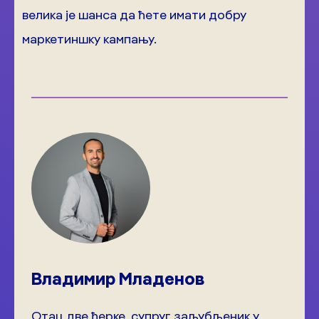
велика је шанса да ћете имати добру
маркетиншку кампању.
Владимир Младенов
Отац две ћерке, супруг, заљубљеник у