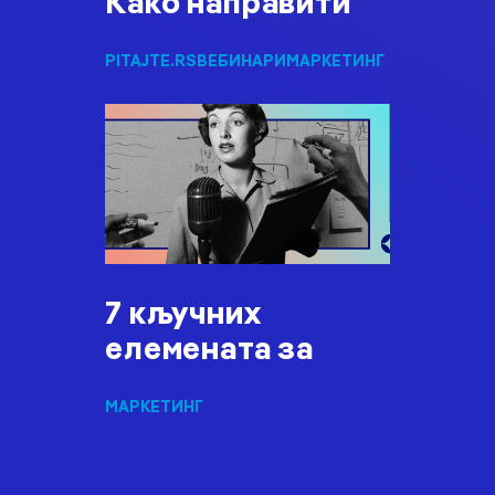
Како направити
PITAJTE.RS
ВЕБИНАРИ
МАРКЕТИНГ
7 кључних
елемената за
МАРКЕТИНГ