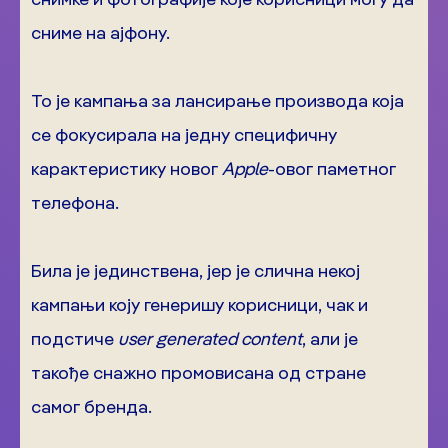
сниме на ајфону.
То је кампања за лансирање производа која
се фокусирала на једну специфичну
карактеристику новог
Apple
-овог паметног
телефона.
Била је јединствена, јер је слична некој
кампањи коју генеришу корисници, чак и
подстиче
user generated content
, али је
такође снажно промовисана од стране
самог бренда.