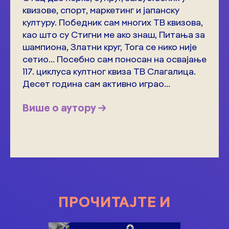
квизове, спорт, маркетинг и јапанску
културу. Победник сам многих ТВ квизова,
као што су Стигни ме ако знаш, Питања за
шампиона, Златни круг, Тога се нико није
сетио… Посебно сам поносан на освајање
117. циклуса култног квиза ТВ Слагалица.
Десет година сам активно играо...
Више о аутору →
ПРОЧИТАЈТЕ И