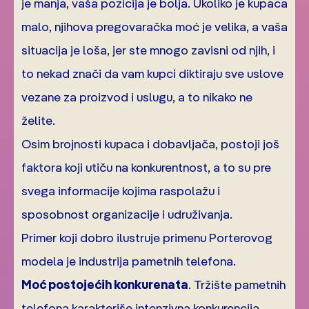
je manja, vaša pozicija je bolja. Ukoliko je kupaca
malo, njihova pregovaračka moć je velika, a vaša
situacija je loša, jer ste mnogo zavisni od njih, i
to nekad znači da vam kupci diktiraju sve uslove
vezane za proizvod i uslugu, a to nikako ne
želite.
Osim brojnosti kupaca i dobavljača, postoji još
faktora koji utiču na konkurentnost, a to su pre
svega informacije kojima raspolažu i
sposobnost organizacije i udruživanja.
Primer koji dobro ilustruje primenu Porterovog
modela je industrija pametnih telefona.
Moć postojećih konkurenata
. Tržište pametnih
telefona karakteriše intenzivna konkurencija