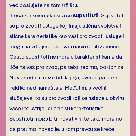
već poslujete na tom tržištu.
Treća konkurentska sila su
supstituti
. Supstituti
su proizvodi i usluge koji imaju slična svojstva i
slične karakteristike kao vaši proizvodi i usluge i
mogu na vrlo jednostavan način da ih zamene.
Često supstituti ne moraju karakteristikama da
liče na vaš proizvod, pa tako, recimo, poklon za
Novu godinu može biti knjiga, cveće, pa čak i
neki komad nameštaja. Međutim, u većini
slučajeva, to su proizvodi koji se nalaze u okviru
vaše industrije i sličnih su karakteristika.
Supstituti mogu biti inovativni, te tako moramo
da pratimo inovacije, u kom pravcu se kreće