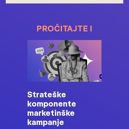
PROČITAJTE I
Strateške
komponente
marketinške
kampanje