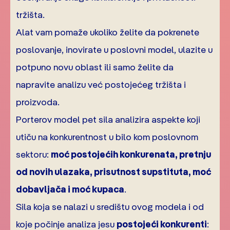
tržišta.
Alat vam pomaže ukoliko želite da pokrenete
poslovanje, inovirate u poslovni model, ulazite u
potpuno novu oblast ili samo želite da
napravite analizu već postojećeg tržišta i
proizvoda.
Porterov model pet sila analizira aspekte koji
utiču na konkurentnost u bilo kom poslovnom
sektoru:
moć postojećih konkurenata, pretnju
od novih ulazaka, prisutnost supstituta, moć
dobavljača i moć kupaca
.
Sila koja se nalazi u središtu ovog modela i od
koje počinje analiza jesu
postojeći konkurenti
: