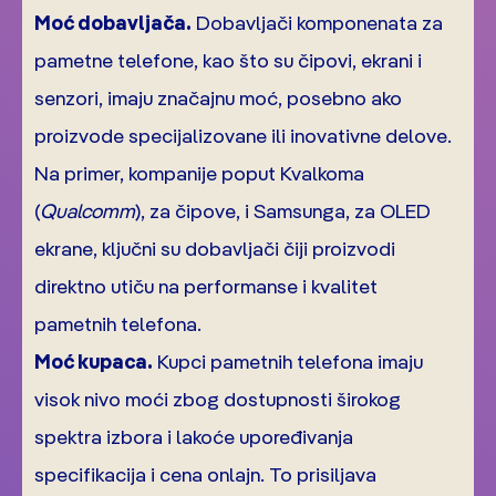
Moć dobavljača.
Dobavljači komponenata za
pametne telefone, kao što su čipovi, ekrani i
senzori, imaju značajnu moć, posebno ako
proizvode specijalizovane ili inovativne delove.
Na primer, kompanije poput Kvalkoma
(
Qualcomm
), za čipove, i Samsunga, za OLED
ekrane, ključni su dobavljači čiji proizvodi
direktno utiču na performanse i kvalitet
pametnih telefona.
Moć kupaca.
Kupci pametnih telefona imaju
visok nivo moći zbog dostupnosti širokog
spektra izbora i lakoće upoređivanja
specifikacija i cena onlajn. To prisiljava