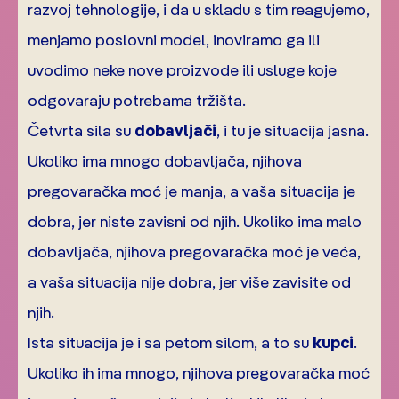
razvoj tehnologije, i da u skladu s tim reagujemo,
menjamo poslovni model, inoviramo ga ili
uvodimo neke nove proizvode ili usluge koje
odgovaraju potrebama tržišta.
Četvrta sila su
dobavljači
, i tu je situacija jasna.
Ukoliko ima mnogo dobavljača, njihova
pregovaračka moć je manja, a vaša situacija je
dobra, jer niste zavisni od njih. Ukoliko ima malo
dobavljača, njihova pregovaračka moć je veća,
a vaša situacija nije dobra, jer više zavisite od
njih.
Ista situacija je i sa petom silom, a to su
kupci
.
Ukoliko ih ima mnogo, njihova pregovaračka moć