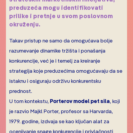
preduzeća mogu identifikovati
prilike i pretnje u svom poslovnom
okruženju.
Takav pristup ne samo da omogućava bolje
razumevanje dinamike tržišta i ponašanja
konkurencije, već je i temelj za kreiranje
strategija koje preduzećima omogućavaju da se
istaknu i osiguraju održivu konkurentsku
prednost.
U tom kontekstu,
Porterov model pet sila
, koji
je razvio Majkl Porter, profesor sa Harvarda,
1979. godine, izdvaja se kao ključan alat za
ocenjivanje snage konkurencije i privlačnosti