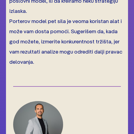
poslovni model, ili da kreiramo neku strategiju
izlaska.
Porterov model pet sila je veoma koristan alat i
može vam dosta pomoći. Sugerišem da, kada
god možete, izmerite konkurentnost tržišta, jer
vam rezultati analize mogu odrediti dalji pravac
delovanja.