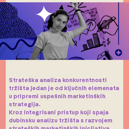
Strateška analiza konkurentnosti
tržišta jedan je od ključnih elemenata
u pripremi uspešnih marketinških
strategija.
Kroz integrisani pristup koji spaja
dubinsku analizu tržišta s razvojem
strateških marketinških inicijativa,