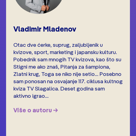
Vladimir Mladenov
Otac dve ćerke, suprug, zaljubljenik u
kvizove, sport, marketing i japansku kulturu.
Pobednik sam mnogih TV kvizova, kao što su
Stigni me ako znaš, Pitanja za šampiona,
Zlatni krug, Toga se niko nije setio… Posebno
sam ponosan na osvajanje 117. ciklusa kultnog
kviza TV Slagalica. Deset godina sam
aktivno igrao...
Više o autoru →